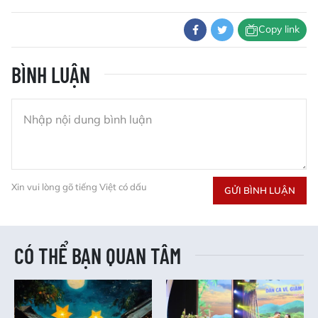
Copy link
BÌNH LUẬN
Xin vui lòng gõ tiếng Việt có dấu
GỬI BÌNH LUẬN
CÓ THỂ BẠN QUAN TÂM