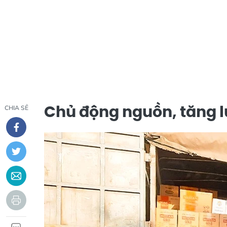
Chủ động nguồn, tăng l
CHIA SẺ