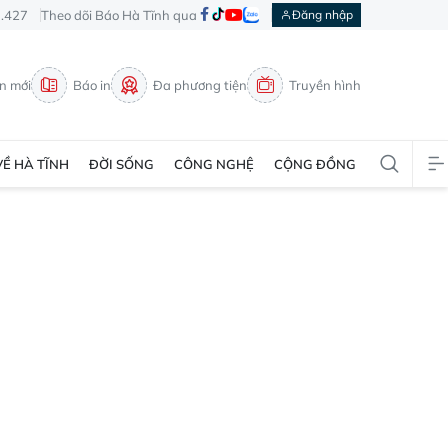
3.427
Theo dõi Báo Hà Tĩnh qua
Đăng nhập
in mới
Báo in
Đa phương tiện
Truyền hình
VỀ HÀ TĨNH
ĐỜI SỐNG
CÔNG NGHỆ
CỘNG ĐỒNG