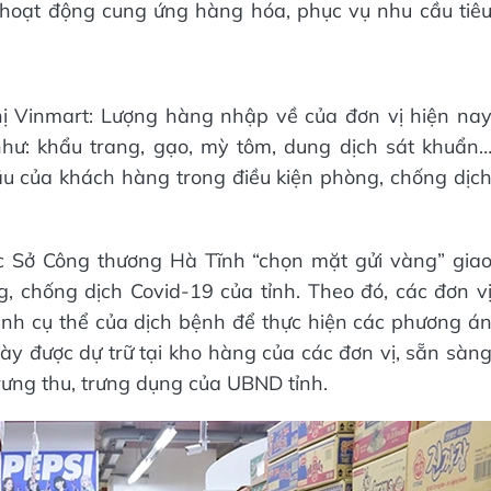
o hoạt động cung ứng hàng hóa, phục vụ nhu cầu tiê
ị Vinmart: Lượng hàng nhập về của đơn vị hiện na
như: khẩu trang, gạo, mỳ tôm, dung dịch sát khuẩn
u của khách hàng trong điều kiện phòng, chống dịc
ợc Sở Công thương Hà Tĩnh “chọn mặt gửi vàng” gia
 chống dịch Covid-19 của tỉnh. Theo đó, các đơn v
 hình cụ thể của dịch bệnh để thực hiện các phương á
ày được dự trữ tại kho hàng của các đơn vị, sẵn sàn
trưng thu, trưng dụng của UBND tỉnh.