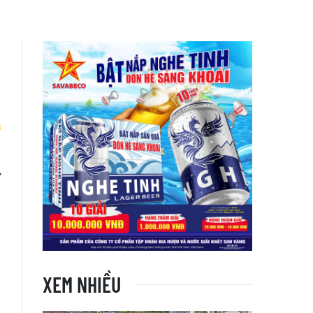
ự
h
XEM NHIỀU