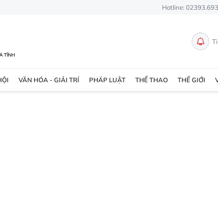
Hotline: 02393.69
T
HỘI
VĂN HÓA - GIẢI TRÍ
PHÁP LUẬT
THỂ THAO
THẾ GIỚI