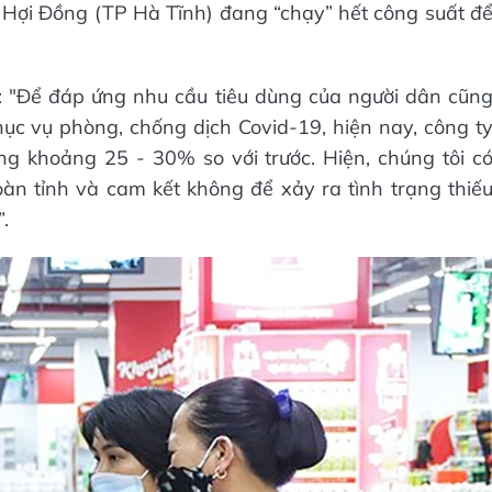
Hợi Đồng (TP Hà Tĩnh) đang “chạy” hết công suất đ
: "Để đáp ứng nhu cầu tiêu dùng của người dân cũn
c vụ phòng, chống dịch Covid-19, hiện nay, công t
g khoảng 25 - 30% so với trước. Hiện, chúng tôi c
oàn tỉnh và cam kết không để xảy ra tình trạng thiế
.