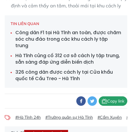
định và cảm thấy an tâm, thoải mái tại khu cách ly
TIN LIÊN QUAN
Công dân F1 tại Hà Tĩnh an toàn, được chăm
sóc chu đáo trong các khu cách ly tập
trung
Hà Tĩnh củng cố 312 cơ sở cách ly tập trung,
sẵn sàng đáp ứng diễn biến dịch
326 công dân được cách ly tại Cửa khẩu
quốc tế Cầu Treo - Hà Tĩnh
Copy link
#Hà Tĩnh 24h
#Trường quân sự Hà Tĩnh
#Cẩm Xuyên
#L