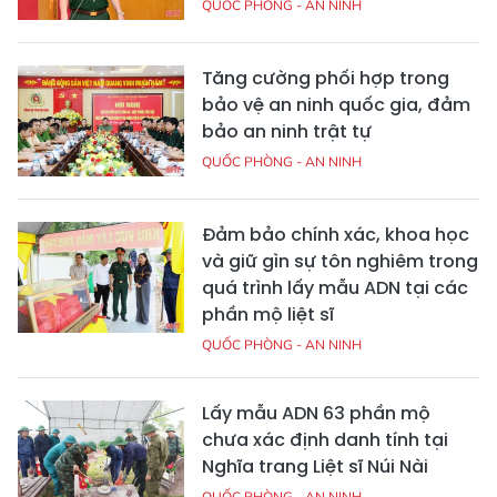
QUỐC PHÒNG - AN NINH
Tăng cường phối hợp trong
bảo vệ an ninh quốc gia, đảm
bảo an ninh trật tự
QUỐC PHÒNG - AN NINH
Đảm bảo chính xác, khoa học
và giữ gìn sự tôn nghiêm trong
quá trình lấy mẫu ADN tại các
phần mộ liệt sĩ
QUỐC PHÒNG - AN NINH
Lấy mẫu ADN 63 phần mộ
chưa xác định danh tính tại
Nghĩa trang Liệt sĩ Núi Nài
QUỐC PHÒNG - AN NINH