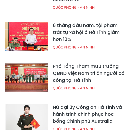
QUỐC PHÒNG - AN NINH
6 tháng đầu năm, tội phạm
trật tự xã hội ở Hà Tĩnh giảm
hơn 10%
QUỐC PHÒNG - AN NINH
Phó Tổng Tham mưu trưởng
QĐND Việt Nam tri ân người có
công tại Hà Tĩnh
QUỐC PHÒNG - AN NINH
Nữ đại úy Công an Hà Tĩnh và
hành trình chinh phục học
bổng Chính phủ Australia
QUỐC PHÒNG - AN NINH