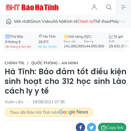
Mới nhất
Short Video
Xã hội
Kinh tế
Chính trị
Thể thao
Pháp luật
V
Thứ Bảy
Hà Tĩnh
Giá vàng (SJC)
Tỷ giá
8 tháng 8
26.6°C
Mua vào
Bán ra
EUR
USD
141,000,000
144,000,000
29,432.37
26,
26 tháng 6 Âm lịch
Độ ẩm 90.9%
CHÍNH TRỊ
QUỐC PHÒNG - AN NINH
Hà Tĩnh: Bảo đảm tốt điều kiện
sinh hoạt cho 312 học sinh Lào
cách ly y tế
Xuân Liệu
19/08/2021 07:36
Theo dõi Báo Hà Tĩnh trên
Copy link