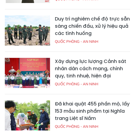
Duy trì nghiêm chế độ trực sẵn
sàng chiến đấu, xử lý hiệu quả
các tình huống
QUỐC PHÒNG - AN NINH
Xây dựng lực lượng Cảnh sát
nhân dân cách mạng, chính
quy, tinh nhuệ, hiện đại
QUỐC PHÒNG - AN NINH
Đã khai quật 455 phần mộ, lấy
153 mẫu sinh phẩm tại Nghĩa
trang Liệt sĩ Nầm
QUỐC PHÒNG - AN NINH