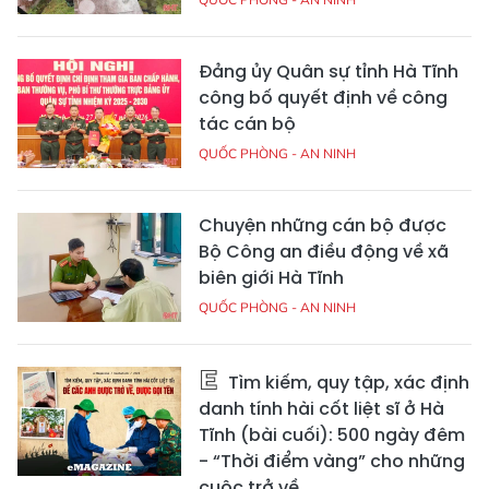
Đảng ủy Quân sự tỉnh Hà Tĩnh
công bố quyết định về công
tác cán bộ
QUỐC PHÒNG - AN NINH
Chuyện những cán bộ được
Bộ Công an điều động về xã
biên giới Hà Tĩnh
QUỐC PHÒNG - AN NINH
Tìm kiếm, quy tập, xác định
danh tính hài cốt liệt sĩ ở Hà
Tĩnh (bài cuối): 500 ngày đêm
- “Thời điểm vàng” cho những
cuộc trở về