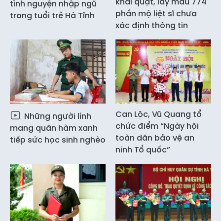
khai quật, lấy mẫu 774
tình nguyện nhập ngũ
phần mộ liệt sĩ chưa
trong tuổi trẻ Hà Tĩnh
xác định thông tin
Can Lộc, Vũ Quang tổ
Những người lính
chức điểm “Ngày hội
mang quân hàm xanh
toàn dân bảo vệ an
tiếp sức học sinh nghèo
ninh Tổ quốc”