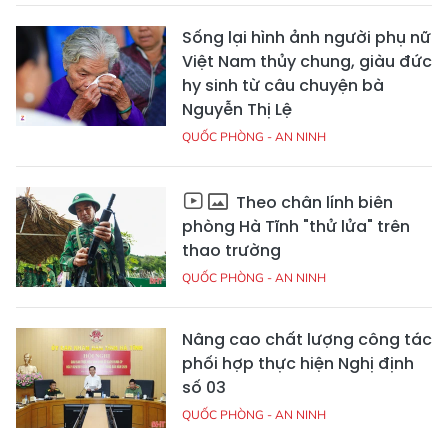
Sống lại hình ảnh người phụ nữ
Việt Nam thủy chung, giàu đức
hy sinh từ câu chuyện bà
Nguyễn Thị Lệ
QUỐC PHÒNG - AN NINH
Theo chân lính biên
phòng Hà Tĩnh "thử lửa" trên
thao trường
QUỐC PHÒNG - AN NINH
Nâng cao chất lượng công tác
phối hợp thực hiện Nghị định
số 03
QUỐC PHÒNG - AN NINH