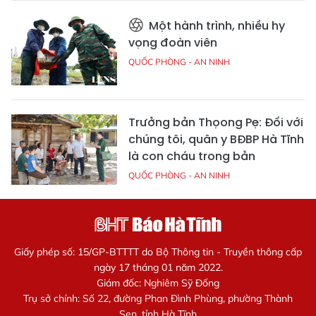
Một hành trình, nhiều hy
vọng đoàn viên
QUỐC PHÒNG - AN NINH
Trưởng bản Thọong Pẹ: Đối với
chúng tôi, quân y BĐBP Hà Tĩnh
là con cháu trong bản
QUỐC PHÒNG - AN NINH
Giấy phép số: 15/GP-BTTTT do Bộ Thông tin - Truyền thông cấp
ngày 17 tháng 01 năm 2022.
Giám đốc: Nghiêm Sỹ Đống
Trụ sở chính: Số 22, đường Phan Đình Phùng, phường Thành
Sen, tỉnh Hà Tĩnh