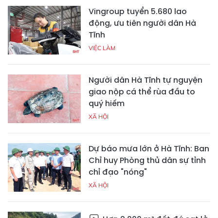
Vingroup tuyển 5.680 lao
động, ưu tiên người dân Hà
Tĩnh
VIỆC LÀM
Người dân Hà Tĩnh tự nguyện
giao nộp cá thể rùa đầu to
quý hiếm
XÃ HỘI
Dự báo mưa lớn ở Hà Tĩnh: Ban
Chỉ huy Phòng thủ dân sự tỉnh
chỉ đạo "nóng"
XÃ HỘI