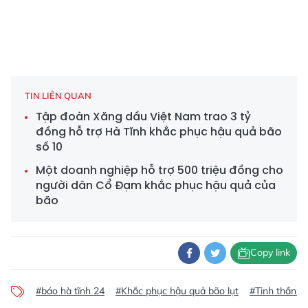
TIN LIÊN QUAN
Tập đoàn Xăng dầu Việt Nam trao 3 tỷ
đồng hỗ trợ Hà Tĩnh khắc phục hậu quả bão
số 10
Một doanh nghiệp hỗ trợ 500 triệu đồng cho
người dân Cổ Đạm khắc phục hậu quả của
bão
Copy link
#báo hà tĩnh 24
#Khắc phục hậu quả bão lụt
#Tinh thần đ