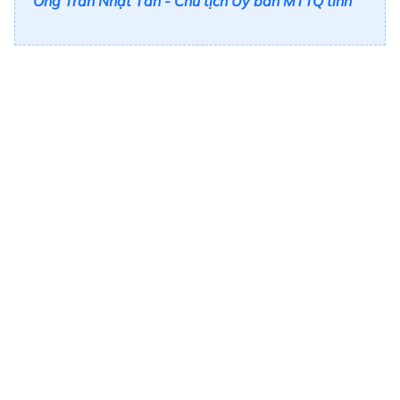
Ông Trần Nhật Tân - Chủ tịch Ủy ban MTTQ tỉnh