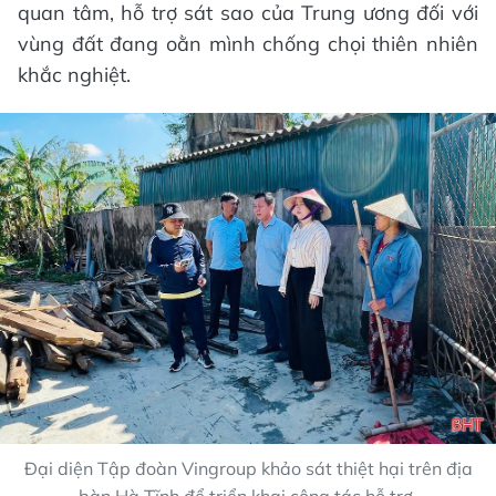
quan tâm, hỗ trợ sát sao của Trung ương đối với
vùng đất đang oằn mình chống chọi thiên nhiên
khắc nghiệt.
Đại diện Tập đoàn Vingroup khảo sát thiệt hại trên địa
bàn Hà Tĩnh để triển khai công tác hỗ trợ.