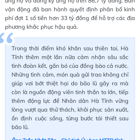
ủng hộ và đăng ký ủng hộ trên 86,7 tỷ đồng. Ban
vận động đã ban hành quyết định phân bổ kinh
phí đợt 1 số tiền hơn 33 tỷ đồng để hỗ trợ các địa
phương khắc phục hậu quả.
Trong thời điểm khó khăn sau thiên tai, Hà
Tĩnh thêm một lần nữa cảm nhận sâu sắc
tình đoàn kết, gắn bó của đồng bào cả nước.
Những tình cảm, món quà gửi trao không chỉ
giúp vơi bớt thiệt hại do bão lũ gây ra mà
còn là nguồn động viên tinh thần to lớn, tiếp
thêm động lực để Nhân dân Hà Tĩnh vững
lòng vượt qua thử thách, khôi phục sản xuất,
ổn định cuộc sống, từng bước tái thiết sau
bão lũ.