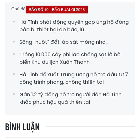
Chủ đề
BÃO SỐ 10 - BÃO BUALOI 2025
Hà Tĩnh phát động quyên góp ủng hộ đồng
bào bị thiệt hại do bão, lũ
Sông “nuốt” đất, áp sát móng nhà...
Trồng 10.000 cây phi lao chống sạt lở bờ
biển Khu du lịch Xuân Thành
Hà Tĩnh đề xuất Trung ương hỗ trợ đầu tư 7
công trình phòng, chống thiên tai
Gần 1,2 tỷ đồng hỗ trợ người dân Hà Tĩnh
khắc phục hậu quả thiên tai
BÌNH LUẬN