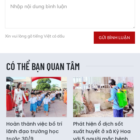
Xin vui lòng gõ tiếng Việt có dấu
GỬI BÌNH LUẬN
CÓ THỂ BẠN QUAN TÂM
Hoàn thành việc bố trí
Phát hiện ổ dịch sốt
lãnh đạo trường học
xuất huyết ở xã Kỳ Hoa
trước 30/9
với 5 người mắc bệnh