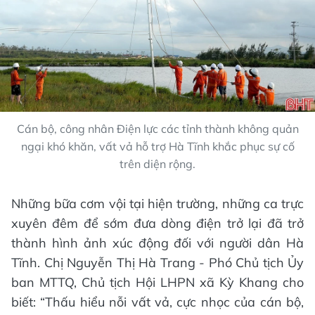
Cán bộ, công nhân Điện lực các tỉnh thành không quản
ngại khó khăn, vất vả hỗ trợ Hà Tĩnh khắc phục sự cố
trên diện rộng.
Những bữa cơm vội tại hiện trường, những ca trực
xuyên đêm để sớm đưa dòng điện trở lại đã trở
thành hình ảnh xúc động đối với người dân Hà
Tĩnh. Chị Nguyễn Thị Hà Trang - Phó Chủ tịch Ủy
ban MTTQ, Chủ tịch Hội LHPN xã Kỳ Khang cho
biết: “Thấu hiểu nỗi vất vả, cực nhọc của cán bộ,