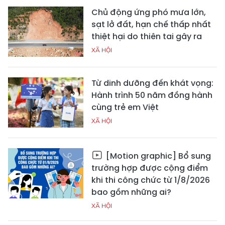
Chủ động ứng phó mưa lớn,
sạt lở đất, hạn chế thấp nhất
thiệt hại do thiên tai gây ra
XÃ HỘI
Từ dinh dưỡng đến khát vọng:
Hành trình 50 năm đồng hành
cùng trẻ em Việt
XÃ HỘI
[Motion graphic] Bổ sung
trường hợp được cộng điểm
khi thi công chức từ 1/8/2026
bao gồm những ai?
XÃ HỘI