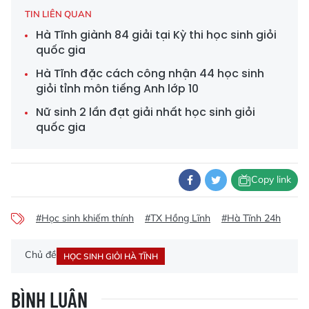
TIN LIÊN QUAN
Hà Tĩnh giành 84 giải tại Kỳ thi học sinh giỏi
quốc gia
Hà Tĩnh đặc cách công nhận 44 học sinh
giỏi tỉnh môn tiếng Anh lớp 10
Nữ sinh 2 lần đạt giải nhất học sinh giỏi
quốc gia
Copy link
#Học sinh khiếm thính
#TX Hồng Lĩnh
#Hà Tĩnh 24h
Chủ đề
HỌC SINH GIỎI HÀ TĨNH
BÌNH LUẬN