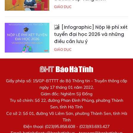
GIÁO DỤC
[Infographic] Nộp lệ phí xét
tuyển đại học 2026 và những
điều cần lưu ý
GIÁO DỤC
Giấy phép số: 15/GP-BTTTT do Bộ Thông tin - Truyền thông cấp
ngày 17 tháng 01 năm 2022.
Giám đốc: Nghiêm Sỹ Đống
Trụ sở chính: Số 22, đường Phan Đình Phùng, phường Thành
Sen, tỉnh Hà Tĩnh
Cơ sở 2: Số 01, đường Võ Liêm Sơn, phường Thành Sen, tỉnh Hà
Tĩnh
Điện thoại: (023)95.858.608 - (023)93.693.427
Email:
hatinhdientu@baohatinh.vn
-
toasoan@baohatinh.vn