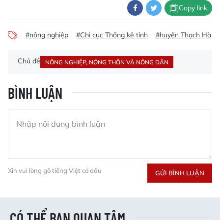
Copy link
#nông nghiệp
#Chi cục Thống kê tỉnh
#huyện Thạch Hà
Chủ đề
NÔNG NGHIỆP, NÔNG THÔN VÀ NÔNG DÂN
BÌNH LUẬN
Xin vui lòng gõ tiếng Việt có dấu
GỬI BÌNH LUẬN
CÓ THỂ BẠN QUAN TÂM