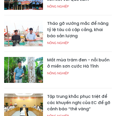
NÔNG NGHIỆP
Tháo gỡ vướng mắc để nâng
tỷ lệ tàu cá cập cảng, khai
báo sản lượng
NÔNG NGHIỆP
Mất mùa trám đen - nỗi buồn
ở miền sơn cước Hà Tĩnh
NÔNG NGHIỆP
Tập trung khắc phục triệt để
các khuyến nghị của EC để gỡ
cảnh báo “thẻ vàng”
NÔNG NGHIỆP