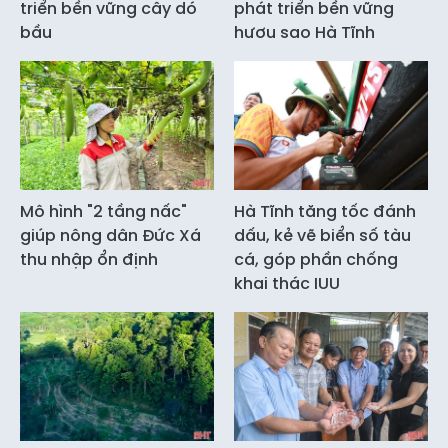
triển bền vững cây dó
phát triển bền vững
bầu
hươu sao Hà Tĩnh
Mô hình "2 tầng nấc"
Hà Tĩnh tăng tốc đánh
giúp nông dân Đức Xá
dấu, kẻ vẽ biển số tàu
thu nhập ổn định
cá, góp phần chống
khai thác IUU