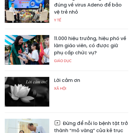
đúng về virus Adeno để bảo
vệ trẻ nhỏ
Y TẾ
11.000 hiệu trưởng, hiệu phó về
làm giáo viên, có được giữ
phụ cấp chức vụ?
GIÁO DỤC
Lời cảm ơn
XÃ HỘI
Đừng để nỗi lo bệnh tật trở
thành “mỏ vàng” của kẻ trục