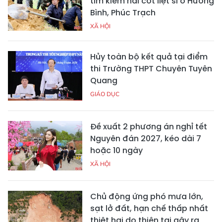
tìm kiếm hài cốt liệt sĩ ở Hương
Bình, Phúc Trạch
XÃ HỘI
Hủy toàn bộ kết quả tại điểm
thi Trường THPT Chuyên Tuyên
Quang
GIÁO DỤC
Đề xuất 2 phương án nghỉ tết
Nguyên đán 2027, kéo dài 7
hoặc 10 ngày
XÃ HỘI
Chủ động ứng phó mưa lớn,
sạt lở đất, hạn chế thấp nhất
thiệt hại do thiên tai gây ra