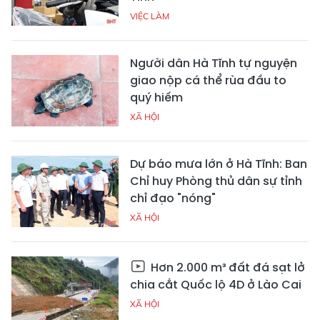
VIỆC LÀM
Người dân Hà Tĩnh tự nguyện
giao nộp cá thể rùa đầu to
quý hiếm
XÃ HỘI
Dự báo mưa lớn ở Hà Tĩnh: Ban
Chỉ huy Phòng thủ dân sự tỉnh
chỉ đạo "nóng"
XÃ HỘI
Hơn 2.000 m³ đất đá sạt lở
chia cắt Quốc lộ 4D ở Lào Cai
XÃ HỘI