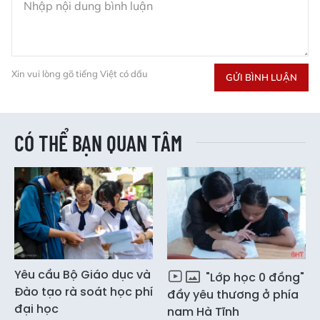
Xin vui lòng gõ tiếng Việt có dấu
GỬI BÌNH LUẬN
CÓ THỂ BẠN QUAN TÂM
Yêu cầu Bộ Giáo dục và
"Lớp học 0 đồng"
Đào tạo rà soát học phí
đầy yêu thương ở phía
đại học
nam Hà Tĩnh