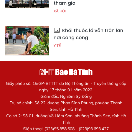
tham gia
XÃ HỘI
Khói thuốc lá vẫn tràn lan
nơi công cộng
Y TẾ
Giấy phép số: 15/GP-BTTTT do Bộ Thông tin - Truyền thông cấp
ngày 17 tháng 01 năm 2022.
Giám đốc: Nghiêm Sỹ Đống
Trụ sở chính: Số 22, đường Phan Đình Phùng, phường Thành
Sen, tỉnh Hà Tĩnh
Cơ sở 2: Số 01, đường Võ Liêm Sơn, phường Thành Sen, tỉnh Hà
Tĩnh
Điện thoại: (023)95.858.608 - (023)93.693.427