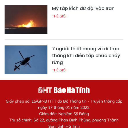
Mỹ tập kích dữ dội vào Iran
THẾ GIỚI
7 người thiệt mạng vì rơi trực
thăng khi diễn tập chữa cháy
rừng
THẾ GIỚI
Giấy phép số: 15/GP-BTTTT do Bộ Thông tin - Truyền thông cấp
ngày 17 tháng 01 năm 2022.
Giám đốc: Nghiêm Sỹ Đống
Trụ sở chính: Số 22, đường Phan Đình Phùng, phường Thành
Sen, tỉnh Hà Tĩnh