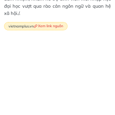
đại học vượt qua rào cản ngôn ngữ và quan hệ
xã hội./.
Xem link nguồn
vietnamplus.vn