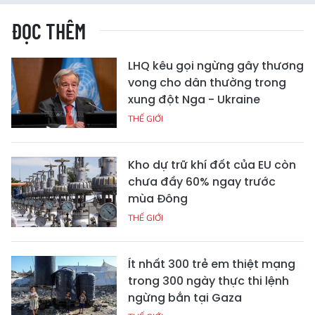
ĐỌC THÊM
LHQ kêu gọi ngừng gây thương
vong cho dân thường trong
xung đột Nga - Ukraine
THẾ GIỚI
Kho dự trữ khí đốt của EU còn
chưa đầy 60% ngay trước
mùa Đông
THẾ GIỚI
Ít nhất 300 trẻ em thiệt mạng
trong 300 ngày thực thi lệnh
ngừng bắn tại Gaza