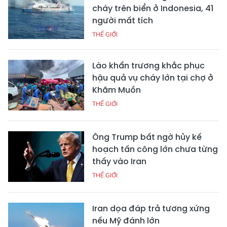
cháy trên biển ở Indonesia, 41
người mất tích
THẾ GIỚI
Lào khẩn trương khắc phục
hậu quả vụ cháy lớn tại chợ ở
Khăm Muồn
THẾ GIỚI
Ông Trump bất ngờ hủy kế
hoạch tấn công lớn chưa từng
thấy vào Iran
THẾ GIỚI
Iran dọa đáp trả tương xứng
nếu Mỹ đánh lớn