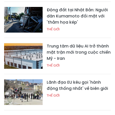
Động đất tại Nhật Bản: Người
dân Kumamoto đối mặt với
'thảm họa kép'
THẾ GIỚI
Trung tâm dữ liệu AI trở thành
mặt trận mới trong cuộc chiến
Mỹ - Iran
THẾ GIỚI
Lãnh đạo EU kêu gọi 'hành
động thống nhất' về biên giới
THẾ GIỚI