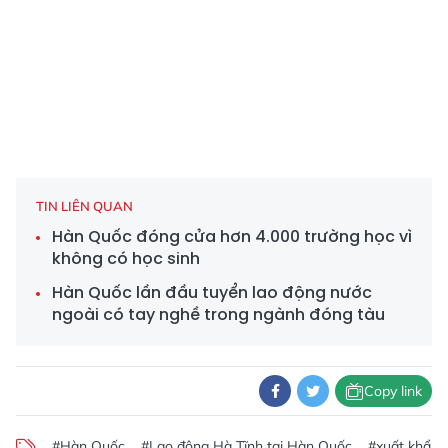
TIN LIÊN QUAN
Hàn Quốc đóng cửa hơn 4.000 trường học vì
không có học sinh
Hàn Quốc lần đầu tuyển lao động nước
ngoài có tay nghề trong ngành đóng tàu
Copy link
#Hàn Quốc
#Lao động Hà Tĩnh tại Hàn Quốc
#xuất khẩu 