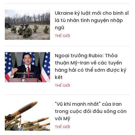
Ukraine ký luật mới cho binh sĩ
là tù nhân tình nguyện nhập
ngũ
THẾ GIỚI
Ngoại trưởng Rubio: Thỏa
thuận Mỹ-Iran về các tuyến
hàng hải có thể sớm được ký
kết
THẾ GIỚI
"Vũ khí mạnh nhất" của Iran
trong cuộc đối đầu sống còn
với Mỹ
THẾ GIỚI