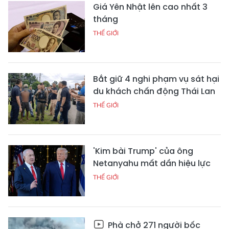
Giá Yên Nhật lên cao nhất 3
tháng
THẾ GIỚI
Bắt giữ 4 nghi phạm vụ sát hại
du khách chấn động Thái Lan
THẾ GIỚI
'Kim bài Trump' của ông
Netanyahu mất dần hiệu lực
THẾ GIỚI
Phà chở 271 người bốc