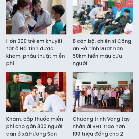
Hơn 600 trẻ em khuyết
8 cán bộ, chiến sĩ Công
tật ở Hà Tĩnh được
an Hà Tĩnh vượt hơn
khám, phẫu thuật miễn
50km hiến máu cứu
phí
người
Khám, cấp thuốc miễn
Chương trình Vòng tay
phí cho gần 300 người
nhân ái BHT trao hơn
dân ở xã Hương Sơn
190 triệu đồng cho 2