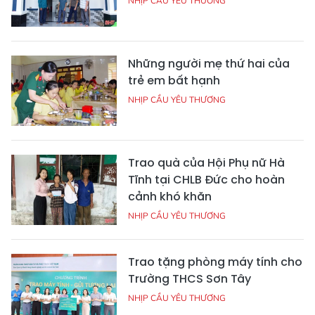
NHỊP CẦU YÊU THƯƠNG
Những người mẹ thứ hai của
trẻ em bất hạnh
NHỊP CẦU YÊU THƯƠNG
Trao quà của Hội Phụ nữ Hà
Tĩnh tại CHLB Đức cho hoàn
cảnh khó khăn
NHỊP CẦU YÊU THƯƠNG
Trao tặng phòng máy tính cho
Trường THCS Sơn Tây
NHỊP CẦU YÊU THƯƠNG