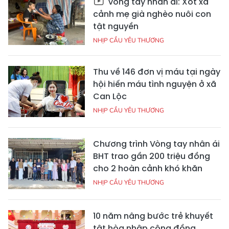
Vòng tay nhân ái: Xót xa
cảnh mẹ già nghèo nuôi con
tật nguyền
NHỊP CẦU YÊU THƯƠNG
Thu về 146 đơn vị máu tại ngày
hội hiến máu tình nguyện ở xã
Can Lộc
NHỊP CẦU YÊU THƯƠNG
Chương trình Vòng tay nhân ái
BHT trao gần 200 triệu đồng
cho 2 hoàn cảnh khó khăn
NHỊP CẦU YÊU THƯƠNG
10 năm nâng bước trẻ khuyết
tật hòa nhập cộng đồng