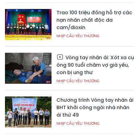
Trao 100 triệu đồng hỗ trợ các
nạn nhân chất độc da
cam/dioxin
NHỊP CẦU YÊU THƯƠNG
Vòng tay nhân ái: Xót xa cụ
ông 90 tuổi chăm vợ già yếu,
con bị ung thư
NHỊP CẦU YÊU THƯƠNG
Chương trình Vòng tay nhân ái
BHT khởi công ngôi nhà nhân
ái thứ 49
NHỊP CẦU YÊU THƯƠNG