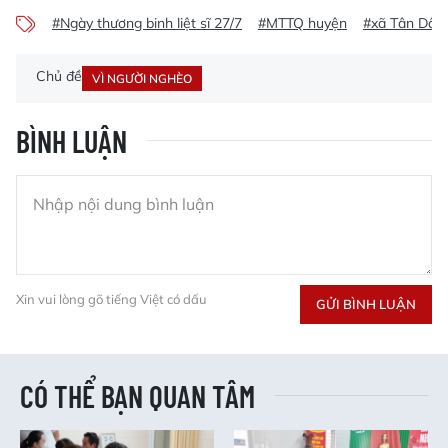
#Ngày thương binh liệt sĩ 27/7
#MTTQ huyện
#xã Tân Dân
Chủ đề
VÌ NGƯỜI NGHÈO
BÌNH LUẬN
Xin vui lòng gõ tiếng Việt có dấu
GỬI BÌNH LUẬN
CÓ THỂ BẠN QUAN TÂM