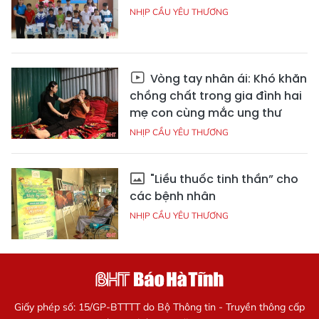
NHỊP CẦU YÊU THƯƠNG
Vòng tay nhân ái: Khó khăn
chồng chất trong gia đình hai
mẹ con cùng mắc ung thư
NHỊP CẦU YÊU THƯƠNG
"Liều thuốc tinh thần” cho
các bệnh nhân
NHỊP CẦU YÊU THƯƠNG
Giấy phép số: 15/GP-BTTTT do Bộ Thông tin - Truyền thông cấp