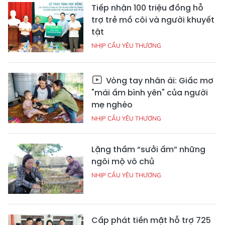
Tiếp nhận 100 triệu đồng hỗ
trợ trẻ mồ côi và người khuyết
tật
NHỊP CẦU YÊU THƯƠNG
Vòng tay nhân ái: Giấc mơ
"mái ấm bình yên" của người
mẹ nghèo
NHỊP CẦU YÊU THƯƠNG
Lặng thầm “sưởi ấm” những
ngôi mộ vô chủ
NHỊP CẦU YÊU THƯƠNG
Cấp phát tiền mặt hỗ trợ 725