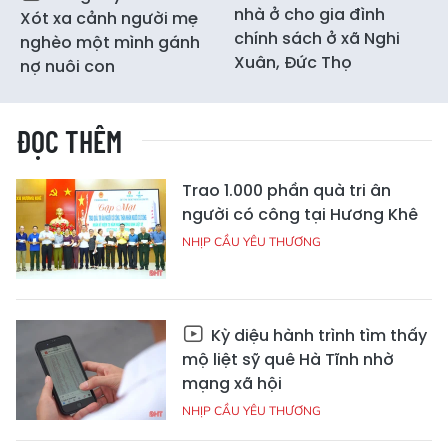
nhà ở cho gia đình
Xót xa cảnh người mẹ
chính sách ở xã Nghi
nghèo một mình gánh
Xuân, Đức Thọ
nợ nuôi con
ĐỌC THÊM
Trao 1.000 phần quà tri ân
người có công tại Hương Khê
NHỊP CẦU YÊU THƯƠNG
Kỳ diệu hành trình tìm thấy
mộ liệt sỹ quê Hà Tĩnh nhờ
mạng xã hội
NHỊP CẦU YÊU THƯƠNG