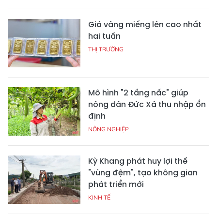
Giá vàng miếng lên cao nhất
hai tuần
THỊ TRƯỜNG
Mô hình "2 tầng nấc" giúp
nông dân Đức Xá thu nhập ổn
định
NÔNG NGHIỆP
Kỳ Khang phát huy lợi thế
"vùng đệm", tạo không gian
phát triển mới
KINH TẾ