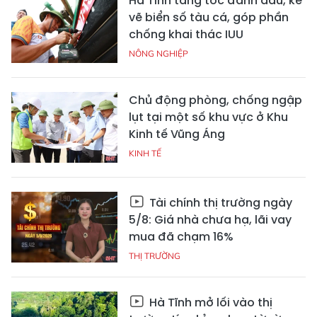
Hà Tĩnh tăng tốc đánh dấu, kẻ
vẽ biển số tàu cá, góp phần
chống khai thác IUU
NÔNG NGHIỆP
Chủ động phòng, chống ngập
lụt tại một số khu vực ở Khu
Kinh tế Vũng Áng
KINH TẾ
Tài chính thị trường ngày
5/8: Giá nhà chưa hạ, lãi vay
mua đã chạm 16%
THỊ TRƯỜNG
Hà Tĩnh mở lối vào thị