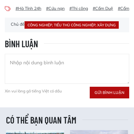
#Hà Tĩnh 24h
#Cứu nạn
#Thi công
#Cẩm Duệ
#Cẩm X
Chủ đề
CÔNG NGHIỆP, TIỂU THỦ CÔNG NGHIỆP, XÂY DỰNG
BÌNH LUẬN
Xin vui lòng gõ tiếng Việt có dấu
GỬI BÌNH LUẬN
CÓ THỂ BẠN QUAN TÂM