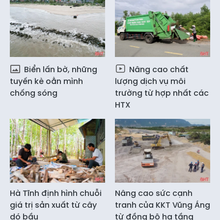
Biển lấn bờ, những
Nâng cao chất
tuyến kè oằn mình
lượng dịch vụ môi
chống sóng
trường từ hợp nhất các
HTX
Hà Tĩnh định hình chuỗi
Nâng cao sức cạnh
giá trị sản xuất từ cây
tranh của KKT Vũng Áng
dó bầu
từ đồng bộ hạ tầng