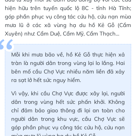
hiện hữu trên tuyến quốc lộ 8C - tỉnh Hà Tĩnh;
góp phần phục vụ công tác cứu hộ, cứu nạn mùa
mưa lũ ở các xã vùng hạ du hồ Kẻ Gỗ (Cẩm
Xuyên) như: Cẩm Duệ, Cẩm Mỹ, Cẩm Thạch...
Mỗi khi mưa bão về, hồ Kẻ Gỗ thực hiện xả
tràn là người dân trong vùng lại lo lắng. Hai
bên mố cầu Chợ Vực nhiều năm liền đã xảy
ra sạt lở hết sức nguy hiểm.
Vì vậy, khi cầu Chợ Vực được xây lại, người
dân trong vùng hết sức phấn khởi. Không
chỉ đảm bảo giao thông đi lại an toàn cho
người dân trong khu vực, cầu Chợ Vực sẽ
góp phần phục vụ công tác cứu hộ, cứu nạn
mùa mưa lũ vùng hạ du hồ Kẻ Gỗ.