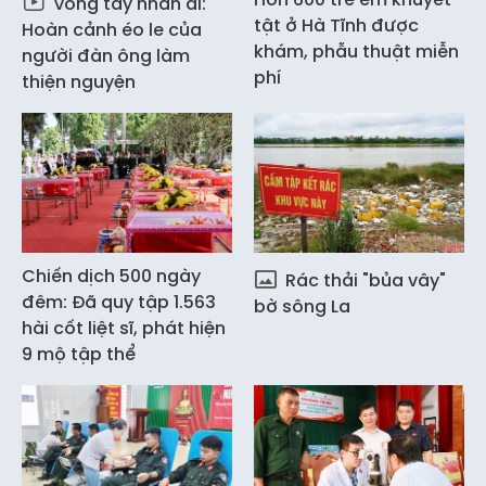
Vòng tay nhân ái:
tật ở Hà Tĩnh được
Hoàn cảnh éo le của
khám, phẫu thuật miễn
người đàn ông làm
phí
thiện nguyện
Chiến dịch 500 ngày
Rác thải "bủa vây"
đêm: Đã quy tập 1.563
bờ sông La
hài cốt liệt sĩ, phát hiện
9 mộ tập thể