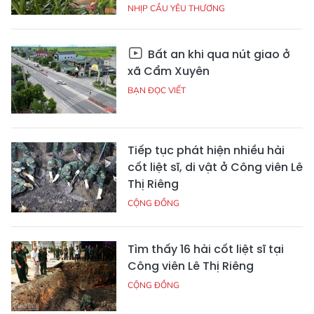
NHỊP CẦU YÊU THƯƠNG
Bất an khi qua nút giao ở
xã Cẩm Xuyên
BẠN ĐỌC VIẾT
Tiếp tục phát hiện nhiều hài
cốt liệt sĩ, di vật ở Công viên Lê
Thị Riêng
CỘNG ĐỒNG
Tìm thấy 16 hài cốt liệt sĩ tại
Công viên Lê Thị Riêng
CỘNG ĐỒNG