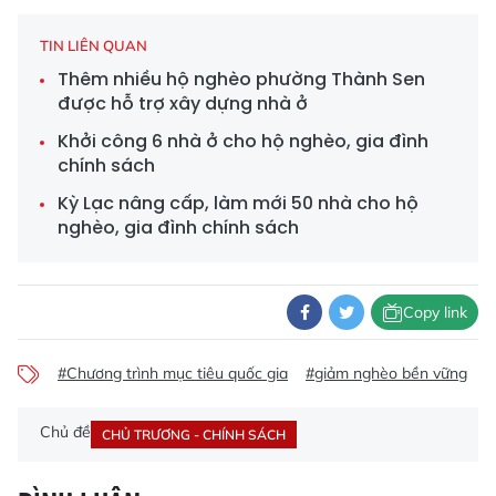
TIN LIÊN QUAN
Thêm nhiều hộ nghèo phường Thành Sen
được hỗ trợ xây dựng nhà ở
Khởi công 6 nhà ở cho hộ nghèo, gia đình
chính sách
Kỳ Lạc nâng cấp, làm mới 50 nhà cho hộ
nghèo, gia đình chính sách
Copy link
#Chương trình mục tiêu quốc gia
#giảm nghèo bền vững
#
Chủ đề
CHỦ TRƯƠNG - CHÍNH SÁCH