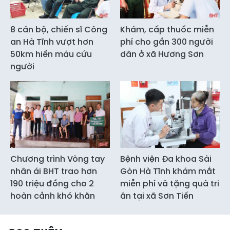
8 cán bộ, chiến sĩ Công
Khám, cấp thuốc miễn
an Hà Tĩnh vượt hơn
phí cho gần 300 người
50km hiến máu cứu
dân ở xã Hương Sơn
người
Chương trình Vòng tay
Bệnh viện Đa khoa Sài
nhân ái BHT trao hơn
Gòn Hà Tĩnh khám mắt
190 triệu đồng cho 2
miễn phí và tặng quà tri
hoàn cảnh khó khăn
ân tại xã Sơn Tiến