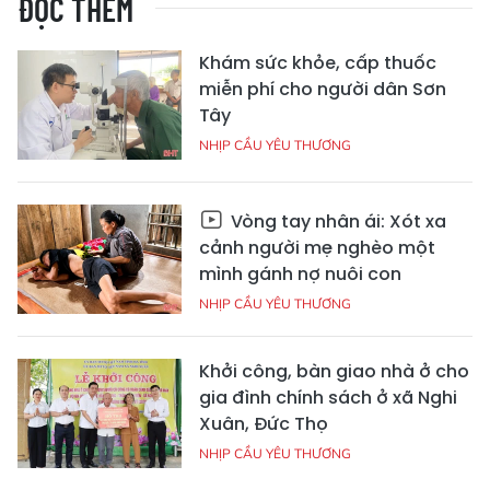
ĐỌC THÊM
Khám sức khỏe, cấp thuốc
miễn phí cho người dân Sơn
Tây
NHỊP CẦU YÊU THƯƠNG
Vòng tay nhân ái: Xót xa
cảnh người mẹ nghèo một
mình gánh nợ nuôi con
NHỊP CẦU YÊU THƯƠNG
Khởi công, bàn giao nhà ở cho
gia đình chính sách ở xã Nghi
Xuân, Đức Thọ
NHỊP CẦU YÊU THƯƠNG