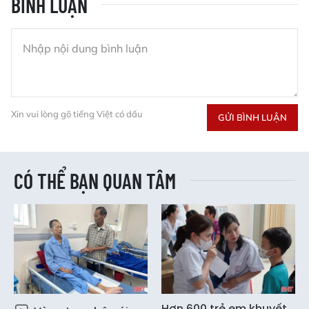
BÌNH LUẬN
Xin vui lòng gõ tiếng Việt có dấu
GỬI BÌNH LUẬN
CÓ THỂ BẠN QUAN TÂM
Hơn 600 trẻ em khuyết