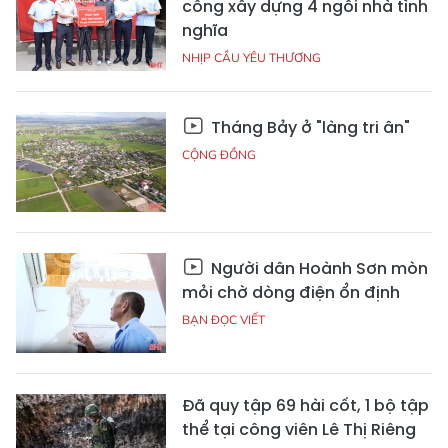
công xây dựng 4 ngôi nhà tình
nghĩa
NHỊP CẦU YÊU THƯƠNG
Tháng Bảy ở "làng tri ân"
CỘNG ĐỒNG
Người dân Hoành Sơn mòn
mỏi chờ dòng điện ổn định
BẠN ĐỌC VIẾT
Đã quy tập 69 hài cốt, 1 bộ tập
thể tại công viên Lê Thị Riêng