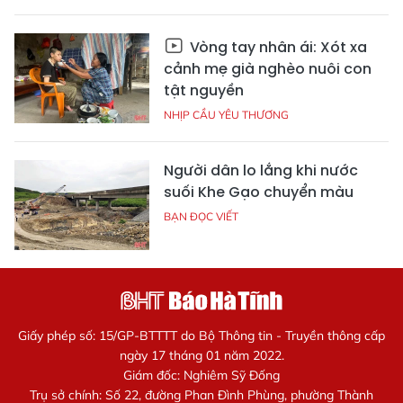
Vòng tay nhân ái: Xót xa
cảnh mẹ già nghèo nuôi con
tật nguyền
NHỊP CẦU YÊU THƯƠNG
Người dân lo lắng khi nước
suối Khe Gạo chuyển màu
BẠN ĐỌC VIẾT
Giấy phép số: 15/GP-BTTTT do Bộ Thông tin - Truyền thông cấp
ngày 17 tháng 01 năm 2022.
Giám đốc: Nghiêm Sỹ Đống
Trụ sở chính: Số 22, đường Phan Đình Phùng, phường Thành