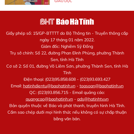
GIÁO DỤC
Giấy phép số: 15/GP-BTTTT do Bộ Thông tin - Truyền thông cấp
ngày 17 tháng 01 năm 2022.
Giám đốc: Nghiêm Sỹ Đống
Trụ sở chính: Số 22, đường Phan Đình Phùng, phường Thành
Sen, tỉnh Hà Tĩnh
Cơ sở 2: Số 01, đường Võ Liêm Sơn, phường Thành Sen, tỉnh Hà
Tĩnh
Điện thoại: (023)95.858.608 - (023)93.693.427
Email:
hatinhdientu@baohatinh.vn
-
toasoan@baohatinh.vn
QC: (023)93.856.715 - Email quảng cáo:
quangcao@baohatinh.vn
-
ads@hatinhtv.vn
Bản quyền thuộc về Báo và phát thanh, truyền hình Hà Tĩnh.
Cấm sao chép dưới mọi hình thức nếu không có sự chấp thuận
bằng văn bản.