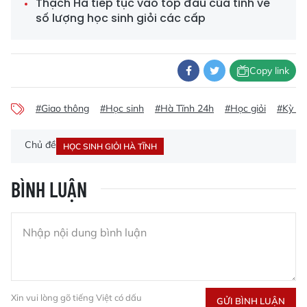
Thạch Hà tiếp tục vào tốp đầu của tỉnh về
số lượng học sinh giỏi các cấp
Copy link
#Giao thông
#Học sinh
#Hà Tĩnh 24h
#Học giỏi
#Kỳ A
Chủ đề
HỌC SINH GIỎI HÀ TĨNH
BÌNH LUẬN
Xin vui lòng gõ tiếng Việt có dấu
GỬI BÌNH LUẬN