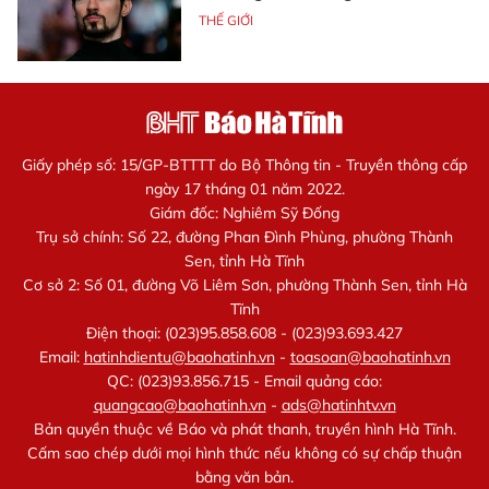
THẾ GIỚI
Giấy phép số: 15/GP-BTTTT do Bộ Thông tin - Truyền thông cấp
ngày 17 tháng 01 năm 2022.
Giám đốc: Nghiêm Sỹ Đống
Trụ sở chính: Số 22, đường Phan Đình Phùng, phường Thành
Sen, tỉnh Hà Tĩnh
Cơ sở 2: Số 01, đường Võ Liêm Sơn, phường Thành Sen, tỉnh Hà
Tĩnh
Điện thoại: (023)95.858.608 - (023)93.693.427
Email:
hatinhdientu@baohatinh.vn
-
toasoan@baohatinh.vn
QC: (023)93.856.715 - Email quảng cáo:
quangcao@baohatinh.vn
-
ads@hatinhtv.vn
Bản quyền thuộc về Báo và phát thanh, truyền hình Hà Tĩnh.
Cấm sao chép dưới mọi hình thức nếu không có sự chấp thuận
bằng văn bản.