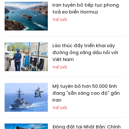
Iran tuyên bố tiếp tục phong
toả eo biển Hormuz
THẾ GIỚI
Lào thúc đẩy triển khai xây
đường ống xăng dầu nối với
Việt Nam
THẾ GIỚI
Mỹ tuyên bố hơn 50.000 lính
đang "sẵn sàng cao độ" gần
Iran
THẾ GIỚI
Động đất tại Nhật Bản: Chính