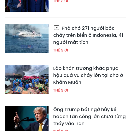
THẾ GIỚI
Phà chở 271 người bốc
cháy trên biển ở Indonesia, 41
người mất tích
THẾ GIỚI
Lào khẩn trương khắc phục
hậu quả vụ cháy lớn tại chợ ở
Khăm Muồn
THẾ GIỚI
Ông Trump bất ngờ hủy kế
hoạch tấn công lớn chưa từng
thấy vào Iran