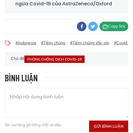
ngừa Covid-19 của AstraZeneca/Oxford
Copy link
#Indonesia
#Tiêm chủng
#Tiêm chủng vắc-xin
#Covid-1
Chủ đề
PHÒNG CHỐNG DỊCH COVID-19
BÌNH LUẬN
Xin vui lòng gõ tiếng Việt có dấu
GỬI BÌNH LUẬN