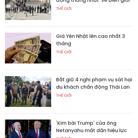
động thống nhất' về biên giới
THẾ GIỚI
Giá Yên Nhật lên cao nhất 3
tháng
THẾ GIỚI
Bắt giữ 4 nghi phạm vụ sát hại
du khách chấn động Thái Lan
THẾ GIỚI
'Kim bài Trump' của ông
Netanyahu mất dần hiệu lực