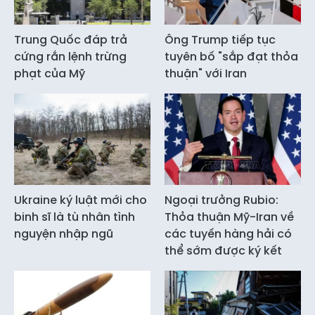
Trung Quốc đáp trả
Ông Trump tiếp tục
cứng rắn lệnh trừng
tuyên bố "sắp đạt thỏa
phạt của Mỹ
thuận" với Iran
Ukraine ký luật mới cho
Ngoại trưởng Rubio:
binh sĩ là tù nhân tình
Thỏa thuận Mỹ-Iran về
nguyện nhập ngũ
các tuyến hàng hải có
thể sớm được ký kết