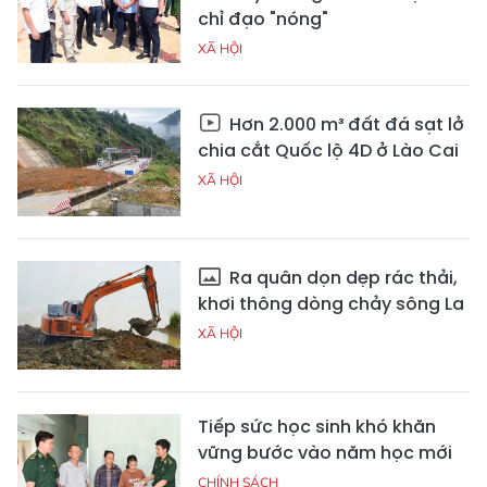
chỉ đạo "nóng"
XÃ HỘI
Hơn 2.000 m³ đất đá sạt lở
chia cắt Quốc lộ 4D ở Lào Cai
XÃ HỘI
Ra quân dọn dẹp rác thải,
khơi thông dòng chảy sông La
XÃ HỘI
Tiếp sức học sinh khó khăn
vững bước vào năm học mới
CHÍNH SÁCH