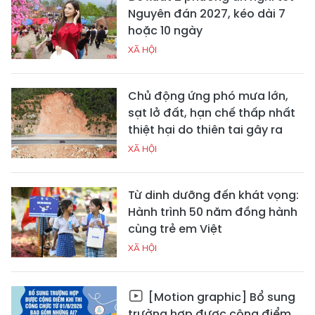
Nguyên đán 2027, kéo dài 7
hoặc 10 ngày
XÃ HỘI
Chủ động ứng phó mưa lớn,
sạt lở đất, hạn chế thấp nhất
thiệt hại do thiên tai gây ra
XÃ HỘI
Từ dinh dưỡng đến khát vọng:
Hành trình 50 năm đồng hành
cùng trẻ em Việt
XÃ HỘI
[Motion graphic] Bổ sung
trường hợp được cộng điểm