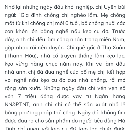
Nhớ lại những ngày đầu khởi nghiệp, chị Uyên bùi
ngùi: “Gia đình chồng chị nghèo lắm. Mẹ chồng
mất từ khi chồng chị mới 6 tuổi, bố chồng nuôi các
con khôn lớn bằng nghề nấu kẹo cu đơ. Trước
đây, anh chị đều làm công nhân trong miền Nam,
gặp nhau rồi nên duyên. Chị quê gốc ở Thọ Xuân
(Thanh Hóa), nhà có truyền thống làm kẹo lạc,
kẹo vừng hàng chục năm nay. Khi về làm dâu
nhà anh, chị đã đưa nghề của bố mẹ chị, kết hợp
vơi nghề nấu kẹo cu đơ của nhà chồng, rồi mở
rộng sản xuất. Những ngày đầu chỉ vẻn vẹn số
vốn 7 triệu đồng được vay từ Ngân hàng
NN&PTNT, anh chị chỉ có thể sản xuất nhỏ lẻ
bằng phương pháp thủ công. Ngày đó, không tìm
được đầu ra cho sản phẩm do người tiêu dùng Hà
Tĩnh chỉ quen với kẹo cu đơ, kẹo lạc chưa được