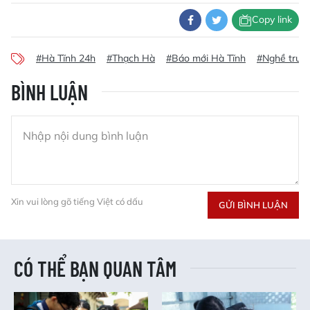
Copy link
#Hà Tĩnh 24h
#Thạch Hà
#Báo mới Hà Tĩnh
#Nghề truy
BÌNH LUẬN
Xin vui lòng gõ tiếng Việt có dấu
GỬI BÌNH LUẬN
CÓ THỂ BẠN QUAN TÂM