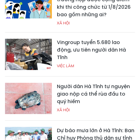
khi thi công chức từ 1/8/2026
bao gồm những ai?
XÃ HỘI
Vingroup tuyển 5.680 lao
động, ưu tiên người dân Hà
Tĩnh
VIỆC LÀM
Người dân Hà Tĩnh tự nguyện
giao nộp cá thể rùa đầu to
quý hiếm
XÃ HỘI
Dự báo mưa lớn ở Hà Tĩnh: Ban
Chỉ huy Phòng thủ dân sự tỉnh