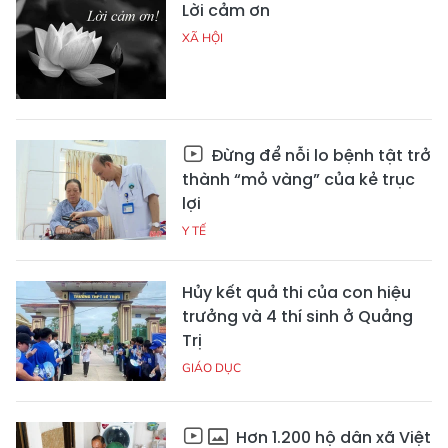
Lời cảm ơn
XÃ HỘI
Đừng để nỗi lo bệnh tật trở
thành “mỏ vàng” của kẻ trục
lợi
Y TẾ
Hủy kết quả thi của con hiệu
trưởng và 4 thí sinh ở Quảng
Trị
GIÁO DỤC
Hơn 1.200 hộ dân xã Việt