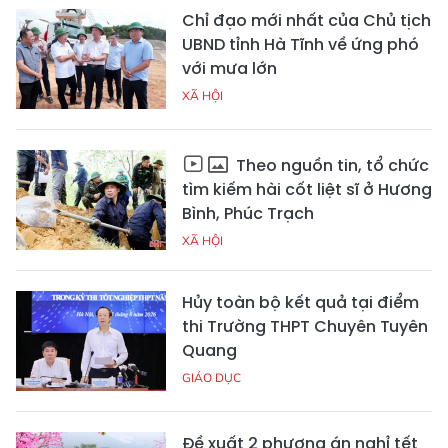
Chỉ đạo mới nhất của Chủ tịch
UBND tỉnh Hà Tĩnh về ứng phó
với mưa lớn
XÃ HỘI
Theo nguồn tin, tổ chức
tìm kiếm hài cốt liệt sĩ ở Hương
Bình, Phúc Trạch
XÃ HỘI
Hủy toàn bộ kết quả tại điểm
thi Trường THPT Chuyên Tuyên
Quang
GIÁO DỤC
Đề xuất 2 phương án nghỉ tết