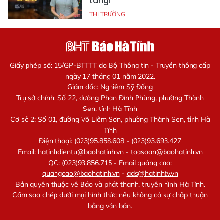
tăng!
THỊ TRƯỜNG
Giấy phép số: 15/GP-BTTTT do Bộ Thông tin - Truyền thông cấp
ngày 17 tháng 01 năm 2022.
Giám đốc: Nghiêm Sỹ Đống
Trụ sở chính: Số 22, đường Phan Đình Phùng, phường Thành
Sen, tỉnh Hà Tĩnh
Cơ sở 2: Số 01, đường Võ Liêm Sơn, phường Thành Sen, tỉnh Hà
Tĩnh
Điện thoại: (023)95.858.608 - (023)93.693.427
Email:
hatinhdientu@baohatinh.vn
-
toasoan@baohatinh.vn
QC: (023)93.856.715 - Email quảng cáo:
quangcao@baohatinh.vn
-
ads@hatinhtv.vn
Bản quyền thuộc về Báo và phát thanh, truyền hình Hà Tĩnh.
Cấm sao chép dưới mọi hình thức nếu không có sự chấp thuận
bằng văn bản.