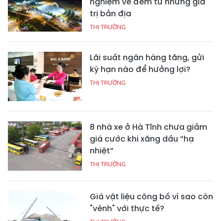
nghiệm về đêm từ những giá
trị bản địa
THỊ TRƯỜNG
Lãi suất ngân hàng tăng, gửi
kỳ hạn nào để hưởng lợi?
THỊ TRƯỜNG
8 nhà xe ở Hà Tĩnh chưa giảm
giá cước khi xăng dầu “hạ
nhiệt”
THỊ TRƯỜNG
Giá vật liệu công bố vì sao còn
"vênh" với thực tế?