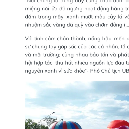
“Nơi chúng ta đứng đây cùng chào đón là
miệng núi lửa đã ngưng hoạt động hàng tri
đắm trong mây, xanh mướt màu cây lá v
nhuộm sắc vàng dã quỳ vào chớm đông (…
Với tình cảm chân thành, nồng hậu, mến k
sự chung tay góp sức của các cá nhân, tổ 
và môi trường; cùng nhau bảo tồn và phát
hội hợp tác, thu hút nhiều nguồn lực đầu 
nguyên xanh vì sức khỏe”- Phó Chủ tịch U