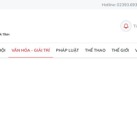
Hotline: 02393.69
T
HỘI
VĂN HÓA - GIẢI TRÍ
PHÁP LUẬT
THỂ THAO
THẾ GIỚI