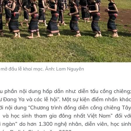
g mở đầu lễ khai mạc. Ảnh: Lam Nguyên
ều phần nội dung hấp dẫn như: diễn tấu cồng chiêng
hư Đang Ya và các lễ hội”. Một sự kiện điểm nhấn khá
ới nội dung “Chương trình đồng diễn cồng chiêng Tâ
 và học sinh tham gia đông nhất Việt Nam” đối vớ
ngàn” do hơn 1.300 nghệ nhân, diễn viên, học sin