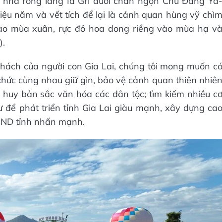
 nhà rông làng Ia Gri dưới chân ngọn Chư Đang Ya
ệu năm và vết tích để lại là cảnh quan hùng vỹ chì
ào mùa xuân, rực đỏ hoa dong riềng vào mùa hạ v
).
hách của người con Gia Lai, chúng tôi mong muốn c
chức cùng nhau giữ gìn, bảo vệ cảnh quan thiên nhiê
 huy bản sắc văn hóa các dân tộc; tìm kiếm nhiều c
tư để phát triển tỉnh Gia Lai giàu mạnh, xây dựng ca
BND tỉnh nhấn mạnh.