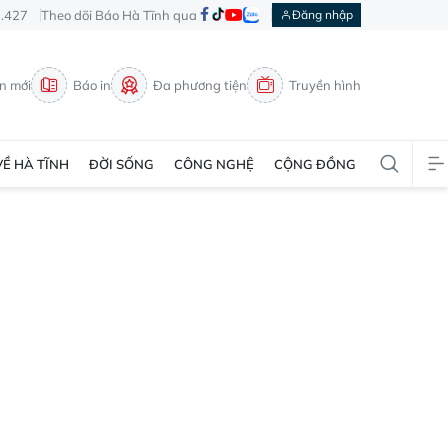
3.427
Theo dõi Báo Hà Tĩnh qua
Đăng nhập
in mới
Báo in
Đa phương tiện
Truyền hình
VỀ HÀ TĨNH
ĐỜI SỐNG
CÔNG NGHỆ
CỘNG ĐỒNG