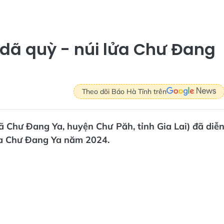
 dã quỳ - núi lửa Chư Đang
Theo dõi Báo Hà Tĩnh trên
xã Chư Đang Ya, huyện Chư Păh, tỉnh Gia Lai) đã diễ
ửa Chư Đang Ya năm 2024.