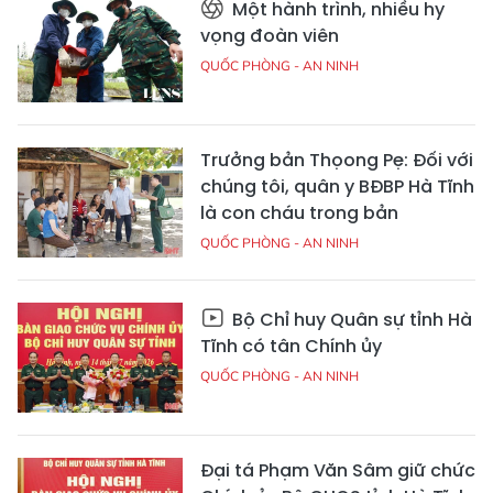
Một hành trình, nhiều hy
vọng đoàn viên
QUỐC PHÒNG - AN NINH
Trưởng bản Thọong Pẹ: Đối với
chúng tôi, quân y BĐBP Hà Tĩnh
là con cháu trong bản
QUỐC PHÒNG - AN NINH
Bộ Chỉ huy Quân sự tỉnh Hà
Tĩnh có tân Chính ủy
QUỐC PHÒNG - AN NINH
Đại tá Phạm Văn Sâm giữ chức