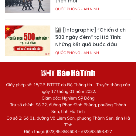
triển mới
QUỐC PHÒNG - AN NINH
[Infographic] “Chiến dịch
500 ngày đêm” tại Hà Tĩnh:
Những kết quả bước đầu
QUỐC PHÒNG - AN NINH
Giấy phép số: 15/GP-BTTTT do Bộ Thông tin - Truyền thông cấp
ngày 17 tháng 01 năm 2022.
Giám đốc: Nghiêm Sỹ Đống
Trụ sở chính: Số 22, đường Phan Đình Phùng, phường Thành
Sen, tỉnh Hà Tĩnh
Cơ sở 2: Số 01, đường Võ Liêm Sơn, phường Thành Sen, tỉnh Hà
Tĩnh
Điện thoại: (023)95.858.608 - (023)93.693.427