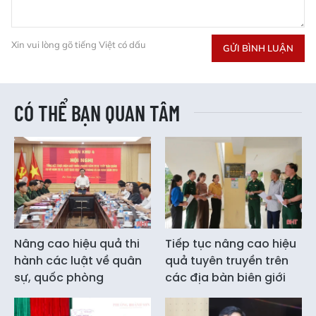
Xin vui lòng gõ tiếng Việt có dấu
GỬI BÌNH LUẬN
CÓ THỂ BẠN QUAN TÂM
Nâng cao hiệu quả thi
Tiếp tục nâng cao hiệu
hành các luật về quân
quả tuyên truyền trên
sự, quốc phòng
các địa bàn biên giới