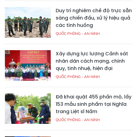
Duy trì nghiêm chế độ trực sẵn
sàng chiến đấu, xử lý hiệu quả
các tình huống
QUỐC PHÒNG - AN NINH
Xây dựng lực lượng Cảnh sát
nhân dân cách mạng, chính
quy, tinh nhuệ, hiện đại
QUỐC PHÒNG - AN NINH
Đã khai quật 455 phần mộ, lấy
153 mẫu sinh phẩm tại Nghĩa
trang Liệt sĩ Nầm
QUỐC PHÒNG - AN NINH