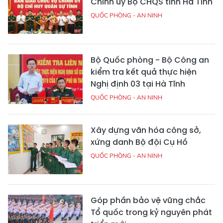
Chính ủy Bộ CHQS tỉnh Hà Tĩnh
QUỐC PHÒNG - AN NINH
Bộ Quốc phòng - Bộ Công an
kiểm tra kết quả thực hiện
Nghị định 03 tại Hà Tĩnh
QUỐC PHÒNG - AN NINH
Xây dựng văn hóa công sở,
xứng danh Bộ đội Cụ Hồ
QUỐC PHÒNG - AN NINH
Góp phần bảo vệ vững chắc
Tổ quốc trong kỷ nguyên phát