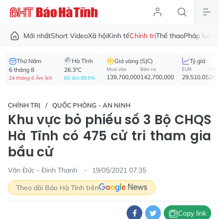
Mới nhất
Short Video
Xã hội
Kinh tế
Chính trị
Thể thao
Pháp luật
V
Thứ Năm
Hà Tĩnh
Giá vàng (SJC)
Tỷ giá
6 tháng 8
26.3°C
Mua vào
Bán ra
EUR
USD
139,700,000
142,700,000
29,510.05
26,
24 tháng 6 Âm lịch
Độ ẩm 89.5%
CHÍNH TRỊ
QUỐC PHÒNG - AN NINH
Khu vực bỏ phiếu số 3 Bộ CHQS
Hà Tĩnh có 475 cử tri tham gia
bầu cử
Văn Đức - Đinh Thanh
19/05/2021 07:35
Theo dõi Báo Hà Tĩnh trên
Copy link