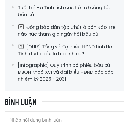
Tuổi trẻ Hà Tĩnh tích cực hỗ trợ công tác
bầu cử
Đồng bào dân tộc Chứt ở bản Rào Tre
náo nức tham gia ngày hội bầu cử
[QUIZ] Tổng số đại biểu HĐND tỉnh Hà
Tĩnh được bầu là bao nhiêu?
[Infographic] Quy trình bỏ phiếu bầu cử
ĐBQH khoá XVI và đại biểu HĐND các cấp
nhiệm kỳ 2026 - 2031
BÌNH LUẬN