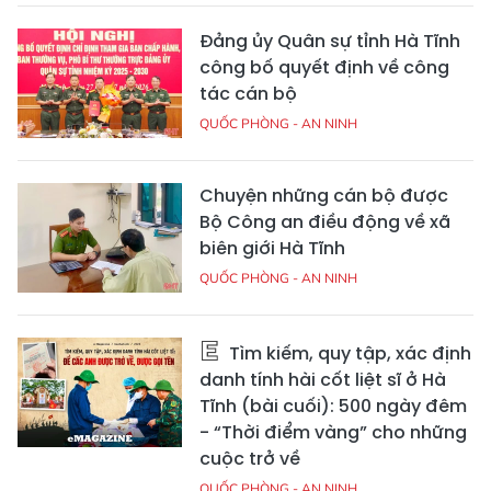
Đảng ủy Quân sự tỉnh Hà Tĩnh
công bố quyết định về công
tác cán bộ
QUỐC PHÒNG - AN NINH
Chuyện những cán bộ được
Bộ Công an điều động về xã
biên giới Hà Tĩnh
QUỐC PHÒNG - AN NINH
Tìm kiếm, quy tập, xác định
danh tính hài cốt liệt sĩ ở Hà
Tĩnh (bài cuối): 500 ngày đêm
- “Thời điểm vàng” cho những
cuộc trở về
QUỐC PHÒNG - AN NINH