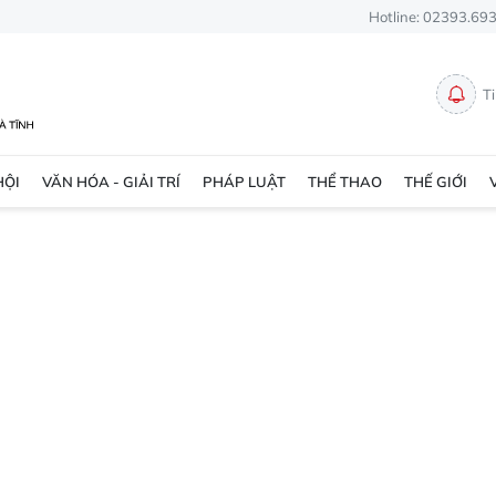
Hotline: 02393.69
T
HỘI
VĂN HÓA - GIẢI TRÍ
PHÁP LUẬT
THỂ THAO
THẾ GIỚI