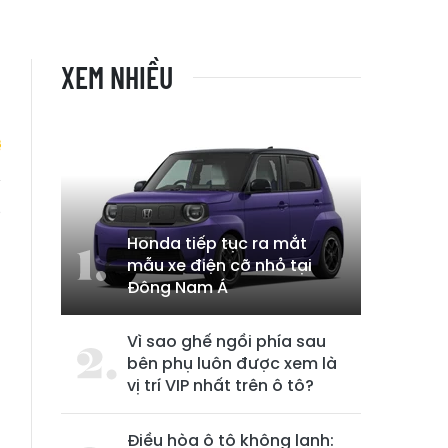
XEM NHIỀU
g
Honda tiếp tục ra mắt
mẫu xe điện cỡ nhỏ tại
Đông Nam Á
Vì sao ghế ngồi phía sau
bên phụ luôn được xem là
vị trí VIP nhất trên ô tô?
Điều hòa ô tô không lạnh: