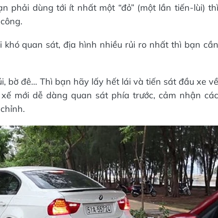
 phải dùng tới ít nhất một “đỏ” (một lần tiến-lùi) th
 công.
i khó quan sát, địa hình nhiều rủi ro nhất thì bạn cầ
, bờ đê… Thì bạn hãy lấy hết lái và tiến sát đầu xe v
i xế mới dễ dàng quan sát phía trước, cảm nhận cá
chỉnh.