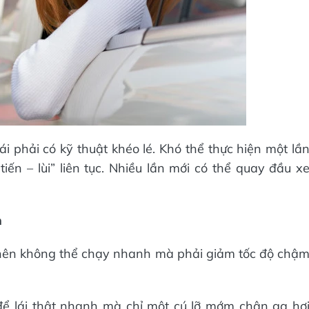
ái phải có kỹ thuật khéo lé. Khó thể thực hiện một lầ
iến – lùi” liên tục. Nhiều lần mới có thể quay đầu x
h
nên không thể chạy nhanh mà phải giảm tốc độ chậ
ể lái thật nhanh mà chỉ một cú lỡ mớm chân ga hơ