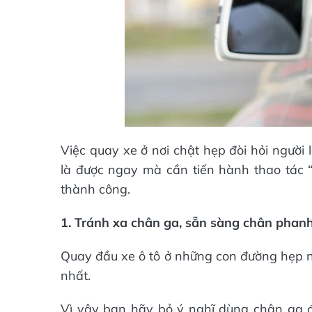
Việc quay xe ở nơi chật hẹp đòi hỏi người l
là được ngay mà cần tiến hành thao tác “t
thành công.
1. Tránh xa chân ga, sẵn sàng chân phan
Quay đầu xe ô tô ở những con đường hẹp 
nhất.
Vì vậy bạn hãy bỏ ý nghĩ dùng chân ga đ