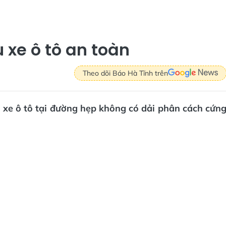
xe ô tô an toàn
Theo dõi Báo Hà Tĩnh trên
 xe ô tô tại đường hẹp không có dải phân cách cứn