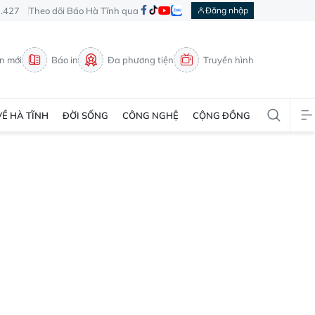
3.427
Theo dõi Báo Hà Tĩnh qua
Đăng nhập
in mới
Báo in
Đa phương tiện
Truyền hình
VỀ HÀ TĨNH
ĐỜI SỐNG
CÔNG NGHỆ
CỘNG ĐỒNG