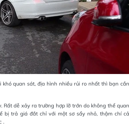
i khó quan sát, địa hình nhiều rủi ro nhất thì bạn cầ
y. Rất dễ xảy ra trường hợp lỡ trớn do không thể qua
 bị trả giá đắt chỉ với một sơ sẩy nhỏ, thậm chí c
 .