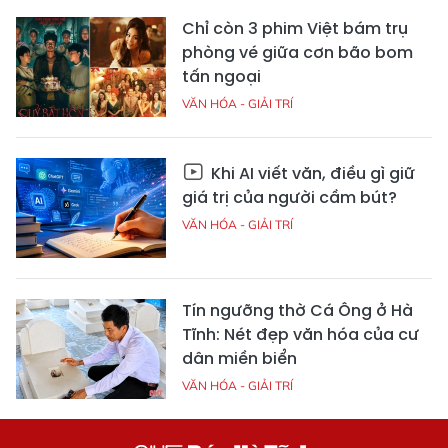
Chỉ còn 3 phim Việt bám trụ
phòng vé giữa cơn bão bom
tấn ngoại
VĂN HÓA - GIẢI TRÍ
Khi AI viết văn, điều gì giữ
giá trị của người cầm bút?
VĂN HÓA - GIẢI TRÍ
Tín ngưỡng thờ Cá Ông ở Hà
Tĩnh: Nét đẹp văn hóa của cư
dân miền biển
VĂN HÓA - GIẢI TRÍ