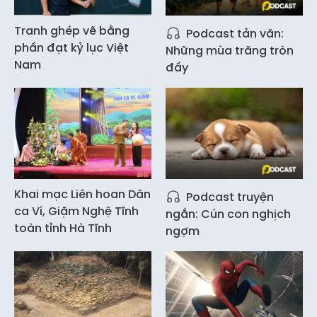
Tranh ghép vẽ bằng
Podcast tản văn:
phấn đạt kỷ lục Việt
Những mùa trăng tròn
Nam
đầy
Khai mạc Liên hoan Dân
Podcast truyện
ca Ví, Giặm Nghệ Tĩnh
ngắn: Cún con nghịch
toàn tỉnh Hà Tĩnh
ngợm