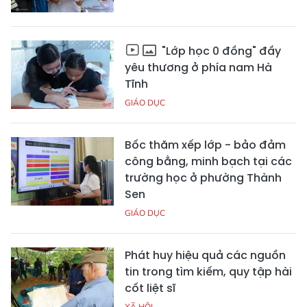
"Lớp học 0 đồng" đầy
yêu thương ở phía nam Hà
Tĩnh
GIÁO DỤC
Bốc thăm xếp lớp - bảo đảm
công bằng, minh bạch tại các
trường học ở phường Thành
Sen
GIÁO DỤC
Phát huy hiệu quả các nguồn
tin trong tìm kiếm, quy tập hài
cốt liệt sĩ
XÃ HỘI