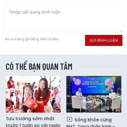
Xin vui lòng gõ tiếng Việt có dấu
GỬI BÌNH LUẬN
CÓ THỂ BẠN QUAN TÂM
Tựu trường sớm nhất
Sống khỏe cùng
trước 1 tuần so với ngày
BHT: Zona thần kinh -