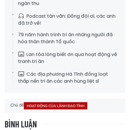
ngàn thu
Podcast tản văn: Đồng đội ơi, các anh
đã trở về!
79 năm hành trình tri ân những người đã
hóa thân thành Tổ quốc
Lan tỏa lòng biết ơn qua hoạt động vẽ
tranh tri ân
Các địa phương Hà Tĩnh đồng loạt
thắp nến tri ân các anh hùng liệt sĩ
Chủ đề
HOẠT ĐỘNG CỦA LÃNH ĐẠO TỈNH
BÌNH LUẬN