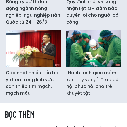
Đăng ký dự thi lao
Quy định mới về công
động ngành nông
nhận liệt sĩ - đảm bảo
nghiệp, ngư nghiệp Hàn
quyền lợi cho người có
Quốc từ 24 - 26/8
công
Cập nhật nhiều tiến bộ
"Hành trình gieo mầm
y khoa trong lĩnh vực
xanh hy vọng": Trao cơ
can thiệp tim mạch,
hội phục hồi cho trẻ
mạch máu
khuyết tật
ĐỌC THÊM