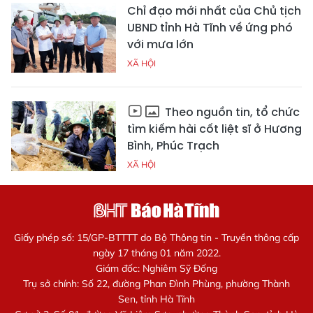
Chỉ đạo mới nhất của Chủ tịch
UBND tỉnh Hà Tĩnh về ứng phó
với mưa lớn
XÃ HỘI
Theo nguồn tin, tổ chức
tìm kiếm hài cốt liệt sĩ ở Hương
Bình, Phúc Trạch
XÃ HỘI
Giấy phép số: 15/GP-BTTTT do Bộ Thông tin - Truyền thông cấp
ngày 17 tháng 01 năm 2022.
Giám đốc: Nghiêm Sỹ Đống
Trụ sở chính: Số 22, đường Phan Đình Phùng, phường Thành
Sen, tỉnh Hà Tĩnh