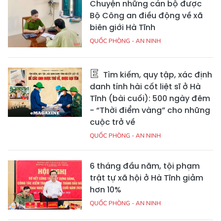
Chuyện những cán bộ được
Bộ Công an điều động về xã
biên giới Hà Tĩnh
QUỐC PHÒNG - AN NINH
Tìm kiếm, quy tập, xác định
danh tính hài cốt liệt sĩ ở Hà
Tĩnh (bài cuối): 500 ngày đêm
- “Thời điểm vàng” cho những
cuộc trở về
QUỐC PHÒNG - AN NINH
6 tháng đầu năm, tội phạm
trật tự xã hội ở Hà Tĩnh giảm
hơn 10%
QUỐC PHÒNG - AN NINH