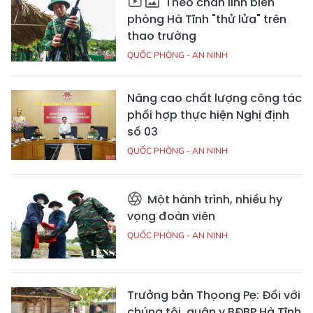
Theo chân lính biên
phòng Hà Tĩnh "thử lửa" trên
thao trường
QUỐC PHÒNG - AN NINH
Nâng cao chất lượng công tác
phối hợp thực hiện Nghị định
số 03
QUỐC PHÒNG - AN NINH
Một hành trình, nhiều hy
vọng đoàn viên
QUỐC PHÒNG - AN NINH
Trưởng bản Thọong Pẹ: Đối với
chúng tôi, quân y BĐBP Hà Tĩnh