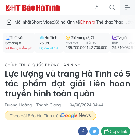
Mới nhất
Short Video
Xã hội
Kinh tế
Chính trị
Thể thao
Pháp luật
V
Thứ Năm
Hà Tĩnh
Giá vàng (SJC)
Tỷ giá
6 tháng 8
25.9°C
Mua vào
Bán ra
EUR
USD
139,700,000
142,700,000
29,510.05
26,
24 tháng 6 Âm lịch
Độ ẩm 91.1%
CHÍNH TRỊ
QUỐC PHÒNG - AN NINH
Lực lượng vũ trang Hà Tĩnh có 5
tác phẩm đạt giải Liên hoan
truyền hình toàn quân
Dương Hoàng – Thanh Giang
04/08/2024 04:44
Theo dõi Báo Hà Tĩnh trên
Copy link