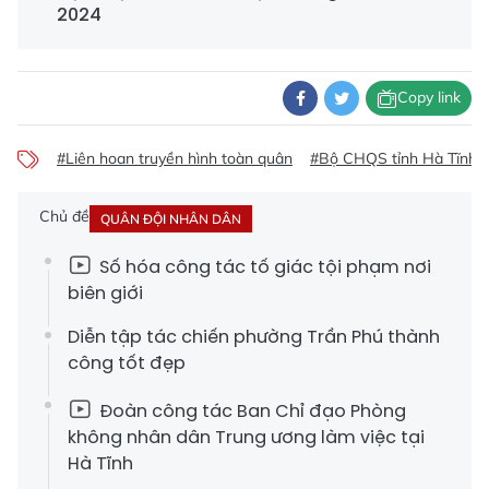
2024
Copy link
#Liên hoan truyền hình toàn quân
#Bộ CHQS tỉnh Hà Tĩnh
Chủ đề
QUÂN ĐỘI NHÂN DÂN
Số hóa công tác tố giác tội phạm nơi
biên giới
Diễn tập tác chiến phường Trần Phú thành
công tốt đẹp
Đoàn công tác Ban Chỉ đạo Phòng
không nhân dân Trung ương làm việc tại
Hà Tĩnh