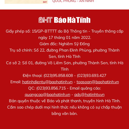
QUỐC PHÒNG - AN NINH
Giấy phép số: 15/GP-BTTTT do Bộ Thông tin - Truyền thông cấp
ngày 17 tháng 01 năm 2022.
Giám đốc: Nghiêm Sỹ Đống
Trụ sở chính: Số 22, đường Phan Đình Phùng, phường Thành
Sen, tỉnh Hà Tĩnh
Cơ sở 2: Số 01, đường Võ Liêm Sơn, phường Thành Sen, tỉnh Hà
Tĩnh
Điện thoại: (023)95.858.608 - (023)93.693.427
Email:
hatinhdientu@baohatinh.vn
-
toasoan@baohatinh.vn
QC: (023)93.856.715 - Email quảng cáo:
quangcao@baohatinh.vn
-
ads@hatinhtv.vn
Bản quyền thuộc về Báo và phát thanh, truyền hình Hà Tĩnh.
Cấm sao chép dưới mọi hình thức nếu không có sự chấp thuận
bằng văn bản.