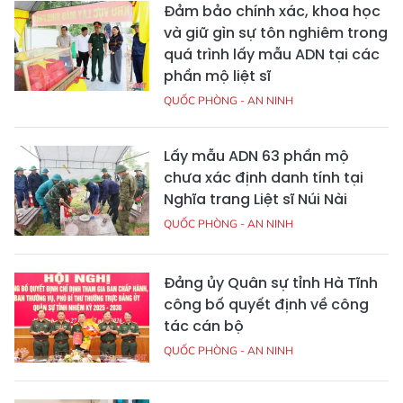
Đảm bảo chính xác, khoa học
và giữ gìn sự tôn nghiêm trong
quá trình lấy mẫu ADN tại các
phần mộ liệt sĩ
QUỐC PHÒNG - AN NINH
Lấy mẫu ADN 63 phần mộ
chưa xác định danh tính tại
Nghĩa trang Liệt sĩ Núi Nài
QUỐC PHÒNG - AN NINH
Đảng ủy Quân sự tỉnh Hà Tĩnh
công bố quyết định về công
tác cán bộ
QUỐC PHÒNG - AN NINH