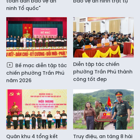
toàn dân bảo vệ an
bảo vệ an ninh trật tự
ninh Tổ quốc"
Diễn tập tác chiến
Bế mạc diễn tập tác
phường Trần Phú thành
chiến phường Trần Phú
công tốt đẹp
năm 2026
Quân khu 4 tổng kết
Truy điệu, an táng 8 hài