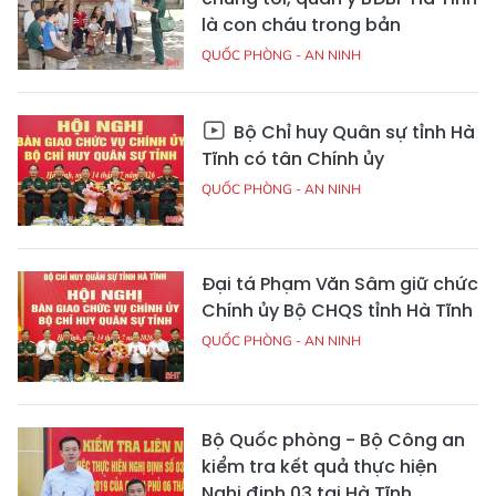
là con cháu trong bản
QUỐC PHÒNG - AN NINH
Bộ Chỉ huy Quân sự tỉnh Hà
Tĩnh có tân Chính ủy
QUỐC PHÒNG - AN NINH
Đại tá Phạm Văn Sâm giữ chức
Chính ủy Bộ CHQS tỉnh Hà Tĩnh
QUỐC PHÒNG - AN NINH
Bộ Quốc phòng - Bộ Công an
kiểm tra kết quả thực hiện
Nghị định 03 tại Hà Tĩnh