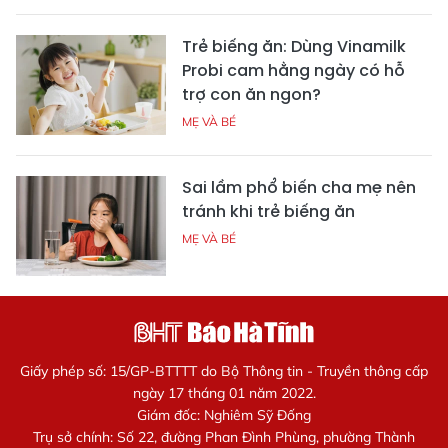
Trẻ biếng ăn: Dùng Vinamilk
Probi cam hằng ngày có hỗ
trợ con ăn ngon?
MẸ VÀ BÉ
Sai lầm phổ biến cha mẹ nên
tránh khi trẻ biếng ăn
MẸ VÀ BÉ
Giấy phép số: 15/GP-BTTTT do Bộ Thông tin - Truyền thông cấp
ngày 17 tháng 01 năm 2022.
Giám đốc: Nghiêm Sỹ Đống
Trụ sở chính: Số 22, đường Phan Đình Phùng, phường Thành