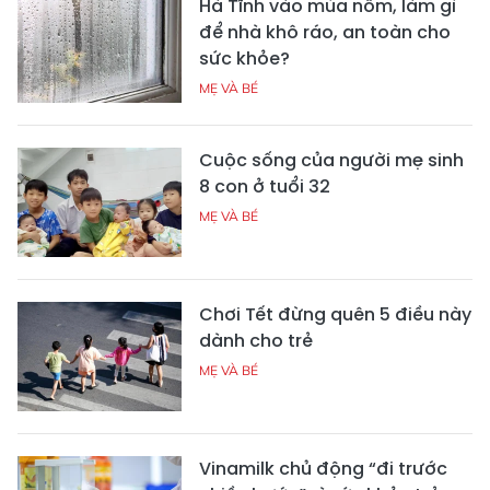
Hà Tĩnh vào mùa nồm, làm gì
để nhà khô ráo, an toàn cho
sức khỏe?
MẸ VÀ BÉ
Cuộc sống của người mẹ sinh
8 con ở tuổi 32
MẸ VÀ BÉ
Chơi Tết đừng quên 5 điều này
dành cho trẻ
MẸ VÀ BÉ
Vinamilk chủ động “đi trước