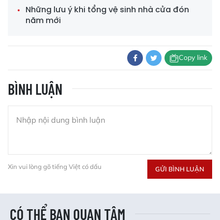
Những lưu ý khi tổng vệ sinh nhà cửa đón
năm mới
Copy link
BÌNH LUẬN
Xin vui lòng gõ tiếng Việt có dấu
GỬI BÌNH LUẬN
CÓ THỂ BẠN QUAN TÂM