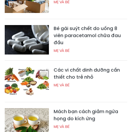
MẸ VÀ BÉ
Bé gái suýt chết do uống 8
viên paracetamol chữa đau
đầu
MẸ VÀ BÉ
Các vi chất dinh dưỡng cần
thiết cho trẻ nhỏ
MẸ VÀ BÉ
Mách bạn cách giảm ngứa
họng do kích ứng
MẸ VÀ BÉ