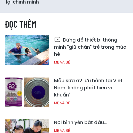
lại chính mình
ĐỌC THÊM
Đừng để thiết bị thông
minh "giữ chân" trẻ trong mùa
hè
MẸ VÀ BÉ
Mẫu sữa a2 lưu hành tại Việt
Nam 'không phát hiện vi
khuẩn'
MẸ VÀ BÉ
Nơi bình yên bắt đầu…
MẸ VÀ BÉ