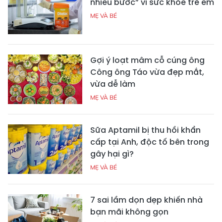
nhiều bước” vì sức khỏe trẻ em
MẸ VÀ BÉ
Gợi ý loạt mâm cỗ cúng ông
Công ông Táo vừa đẹp mắt,
vừa dễ làm
MẸ VÀ BÉ
Sữa Aptamil bị thu hồi khẩn
cấp tại Anh, độc tố bên trong
gây hại gì?
MẸ VÀ BÉ
7 sai lầm dọn dẹp khiến nhà
bạn mãi không gọn