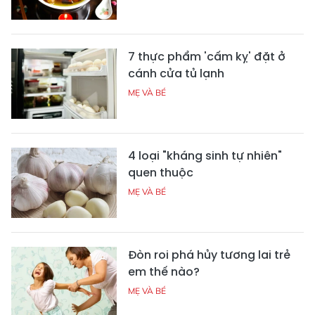
7 thực phẩm 'cấm kỵ' đặt ở
cánh cửa tủ lạnh
MẸ VÀ BÉ
4 loại "kháng sinh tự nhiên"
quen thuộc
MẸ VÀ BÉ
Đòn roi phá hủy tương lai trẻ
em thế nào?
MẸ VÀ BÉ