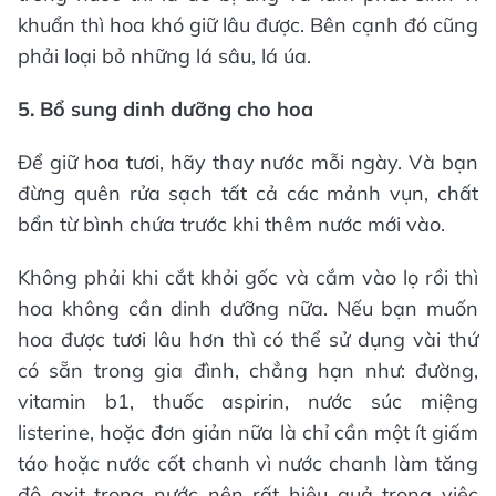
khuẩn thì hoa khó giữ lâu được. Bên cạnh đó cũng
phải loại bỏ những lá sâu, lá úa.
5. Bổ sung dinh dưỡng cho hoa
Để giữ hoa tươi, hãy thay nước mỗi ngày. Và bạn
đừng quên rửa sạch tất cả các mảnh vụn, chất
bẩn từ bình chứa trước khi thêm nước mới vào.
Không phải khi cắt khỏi gốc và cắm vào lọ rồi thì
hoa không cần dinh dưỡng nữa. Nếu bạn muốn
hoa được tươi lâu hơn thì có thể sử dụng vài thứ
có sẵn trong gia đình, chẳng hạn như: đường,
vitamin b1, thuốc aspirin, nước súc miệng
listerine, hoặc đơn giản nữa là chỉ cần một ít giấm
táo hoặc nước cốt chanh vì nước chanh làm tăng
độ axit trong nước nên rất hiệu quả trong việc