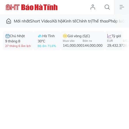
Mới nhất
Short Video
Xã hội
Kinh tế
Chính trị
Thể thao
Pháp luật
V
Chủ Nhật
Hà Tĩnh
Giá vàng (SJC)
Tỷ giá
9 tháng 8
30°C
Mua vào
Bán ra
EUR
USD
141,000,000
144,000,000
29,432.37
26,
27 tháng 6 Âm lịch
Độ ẩm 71.6%