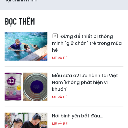
ĐỌC THÊM
Đừng để thiết bị thông
minh "giữ chân" trẻ trong mùa
hè
MẸ VÀ BÉ
Mẫu sữa a2 lưu hành tại Việt
Nam 'không phát hiện vi
khuẩn'
MẸ VÀ BÉ
Nơi bình yên bắt đầu…
MẸ VÀ BÉ