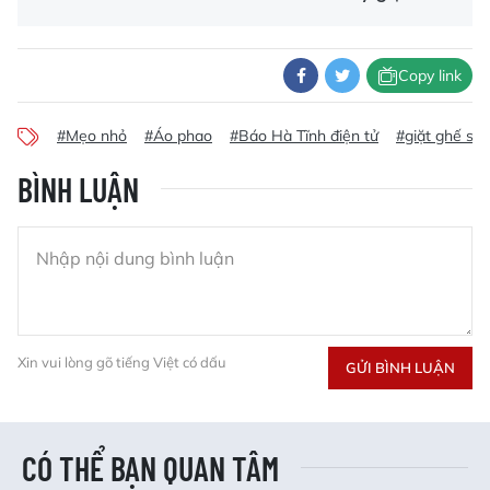
Copy link
#Mẹo nhỏ
#Áo phao
#Báo Hà Tĩnh điện tử
#giặt ghế sof
BÌNH LUẬN
Xin vui lòng gõ tiếng Việt có dấu
GỬI BÌNH LUẬN
CÓ THỂ BẠN QUAN TÂM