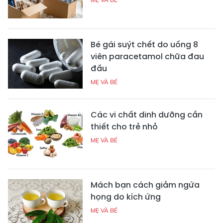
Bé gái suýt chết do uống 8
viên paracetamol chữa đau
đầu
MẸ VÀ BÉ
Các vi chất dinh dưỡng cần
thiết cho trẻ nhỏ
MẸ VÀ BÉ
Mách bạn cách giảm ngứa
họng do kích ứng
MẸ VÀ BÉ