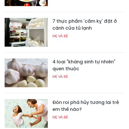
7 thực phẩm 'cấm kỵ' đặt ở
cánh cửa tủ lạnh
MẸ VÀ BÉ
4 loại "kháng sinh tự nhiên"
quen thuộc
MẸ VÀ BÉ
Đòn roi phá hủy tương lai trẻ
em thế nào?
MẸ VÀ BÉ