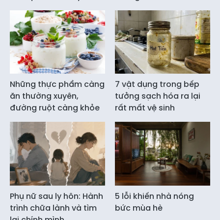
Những thực phẩm càng
7 vật dụng trong bếp
ăn thường xuyên,
tưởng sạch hóa ra lại
đường ruột càng khỏe
rất mất vệ sinh
Phụ nữ sau ly hôn: Hành
5 lỗi khiến nhà nóng
trình chữa lành và tìm
bức mùa hè
lại chính mình