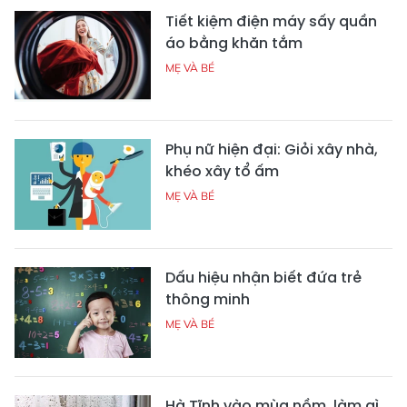
Tiết kiệm điện máy sấy quần
áo bằng khăn tắm
MẸ VÀ BÉ
Phụ nữ hiện đại: Giỏi xây nhà,
khéo xây tổ ấm
MẸ VÀ BÉ
Dấu hiệu nhận biết đứa trẻ
thông minh
MẸ VÀ BÉ
Hà Tĩnh vào mùa nồm, làm gì