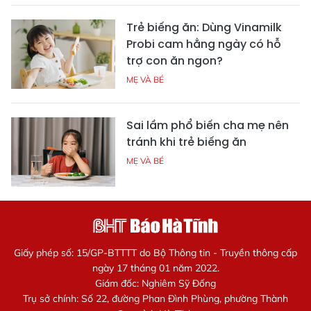
Trẻ biếng ăn: Dùng Vinamilk
Probi cam hằng ngày có hỗ
trợ con ăn ngon?
MẸ VÀ BÉ
Sai lầm phổ biến cha mẹ nên
tránh khi trẻ biếng ăn
MẸ VÀ BÉ
Giấy phép số: 15/GP-BTTTT do Bộ Thông tin - Truyền thông cấp
ngày 17 tháng 01 năm 2022.
Giám đốc: Nghiêm Sỹ Đống
Trụ sở chính: Số 22, đường Phan Đình Phùng, phường Thành