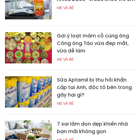
MẸ VÀ BÉ
Gợi ý loạt mâm cỗ cúng ông
Công ông Táo vừa đẹp mắt,
vừa dễ làm
MẸ VÀ BÉ
Sữa Aptamil bị thu hồi khẩn
cấp tại Anh, độc tố bên trong
gây hại gì?
MẸ VÀ BÉ
7 sai lầm dọn dẹp khiến nhà
bạn mãi không gọn
MẸ VÀ BÉ