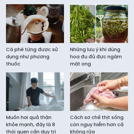
Cà phê từng được sử
Những lưu ý khi dùng
dụng như phương
hoa đu đủ đực ngâm
thuốc
mật ong
Muốn hai quả thận
Cách sơ chế thịt sống
khỏe mạnh, đây là 8
còn nguy hiểm hơn cả
thói quen cần duy trì
không rửa