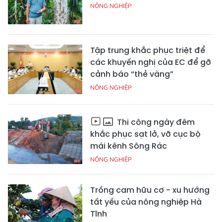
NÔNG NGHIỆP
Tập trung khắc phục triệt để
các khuyến nghị của EC để gỡ
cảnh báo “thẻ vàng”
NÔNG NGHIỆP
Thi công ngày đêm
khắc phục sạt lở, vỡ cục bộ
mái kênh Sông Rác
NÔNG NGHIỆP
Trồng cam hữu cơ - xu hướng
tất yếu của nông nghiệp Hà
Tĩnh