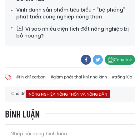
Vinh danh sản phẩm tiêu biểu - "bệ phóng"
phát triển công nghiệp nông thôn
Vì sao nhiều diện tích đất nông nghiệp bị
bỏ hoang?
Copy link
#tín chỉ carbon
#giảm phát thải khí nhà kính
#trồng lúa
#
Chủ đề
NÔNG NGHIỆP, NÔNG THÔN VÀ NÔNG DÂN
BÌNH LUẬN