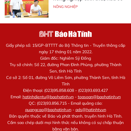
NÔNG NGHIỆP
Giấy phép số: 15/GP-BTTTT do Bộ Thông tin - Truyền thông cấp
ngày 17 tháng 01 năm 2022.
Giám đốc: Nghiêm Sỹ Đống
Trụ sở chính: Số 22, đường Phan Đình Phùng, phường Thành
Sen, tỉnh Hà Tĩnh
Cơ sở 2: Số 01, đường Võ Liêm Sơn, phường Thành Sen, tỉnh Hà
Tĩnh
Điện thoại: (023)95.858.608 - (023)93.693.427
Email:
hatinhdientu@baohatinh.vn
-
toasoan@baohatinh.vn
QC: (023)93.856.715 - Email quảng cáo:
quangcao@baohatinh.vn
-
ads@hatinhtv.vn
Bản quyền thuộc về Báo và phát thanh, truyền hình Hà Tĩnh.
Cấm sao chép dưới mọi hình thức nếu không có sự chấp thuận
bằng văn bản.