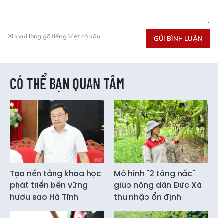
Xin vui lòng gõ tiếng Việt có dấu
GỬI BÌNH LUẬN
CÓ THỂ BẠN QUAN TÂM
Tạo nền tảng khoa học
Mô hình "2 tầng nấc"
phát triển bền vững
giúp nông dân Đức Xá
hươu sao Hà Tĩnh
thu nhập ổn định