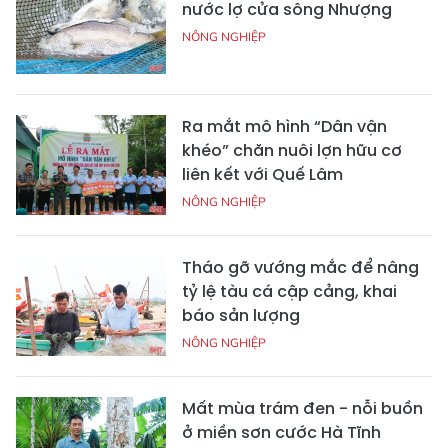
nước lợ cửa sông Nhượng
NÔNG NGHIỆP
Ra mắt mô hình “Dân vận
khéo” chăn nuôi lợn hữu cơ
liên kết với Quế Lâm
NÔNG NGHIỆP
Tháo gỡ vướng mắc để nâng
tỷ lệ tàu cá cập cảng, khai
báo sản lượng
NÔNG NGHIỆP
Mất mùa trám đen - nỗi buồn
ở miền sơn cước Hà Tĩnh