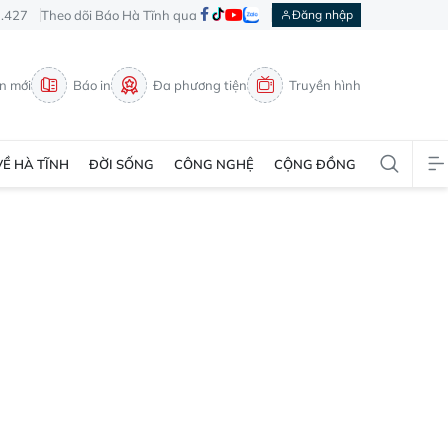
3.427
Theo dõi Báo Hà Tĩnh qua
Đăng nhập
in mới
Báo in
Đa phương tiện
Truyền hình
VỀ HÀ TĨNH
ĐỜI SỐNG
CÔNG NGHỆ
CỘNG ĐỒNG