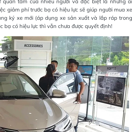
 quan tâm của nhiều người và đặc biệt là những a
ệc giảm phí trước bạ có hiệu lực sẽ giúp người mua x
ăng ký xe mới (áp dụng xe sản xuất và lắp ráp tron
ớc bạ có hiệu lực thì vẫn chưa được quyết định!