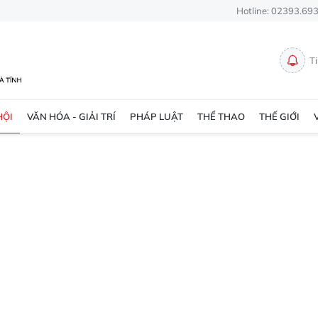
Hotline: 02393.69
T
HỘI
VĂN HÓA - GIẢI TRÍ
PHÁP LUẬT
THỂ THAO
THẾ GIỚI