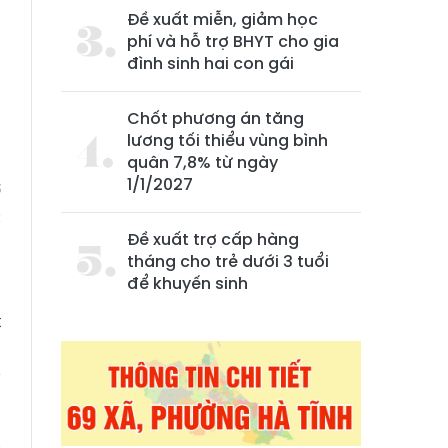
Đề xuất miễn, giảm học
phí và hỗ trợ BHYT cho gia
đình sinh hai con gái
Chốt phương án tăng
lương tối thiểu vùng bình
quân 7,8% từ ngày
1/1/2027
ỡ
c
Đề xuất trợ cấp hàng
tháng cho trẻ dưới 3 tuổi
để khuyến sinh
m
t
n
y