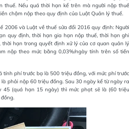
n thuế. Nếu quá thời hạn kể trên mà người nộp thu
tiền chậm nộp theo quy định của Luật Quản lý thuế.
huế 2006 và Luật về thuế sửa đổi 2016 quy định: Ngườ
ạn quy định, thời hạn gia hạn nộp thuế, thời hạn gh
 thời hạn trong quyết định xử lý của cơ quan quản l
hậm nộp theo mức bằng 0,03%/ngày tính trên số tiề
 tính phí trước bạ là 500 triệu đồng, với mức phí trướ
 là phải nộp 60 triệu đồng. Sau 30 ngày kể từ ngày r
 45 (quá hạn 15 ngày) thì mức phạt sẽ là (60 triệ
 đồng.