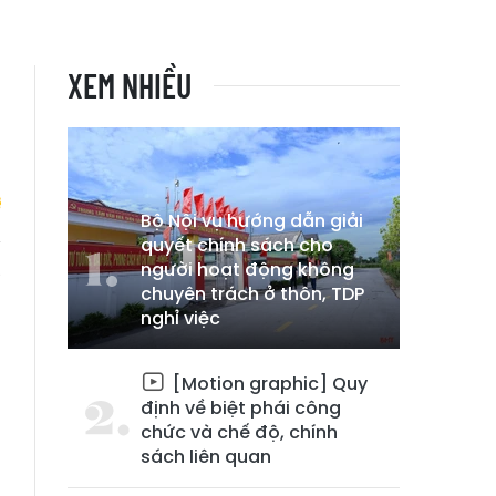
XEM NHIỀU
Bộ Nội vụ hướng dẫn giải
quyết chính sách cho
người hoạt động không
ơ
chuyên trách ở thôn, TDP
nghỉ việc
[Motion graphic] Quy
định về biệt phái công
chức và chế độ, chính
sách liên quan