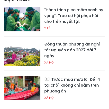
"Hành trình gieo mầm xanh hy
vọng": Trao cơ hội phục hồi
cho trẻ khuyết tật
Y TẾ
Đồng thuận phương án nghỉ
tết Nguyên đán 2027 dài 7
ngày
XÃ HỘI
Trước mùa mưa lũ: Để "4
tại chỗ" không chỉ nằm trên
phương án
XÃ HỘI