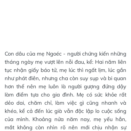
Con dâu của mẹ Ngoéc - người chứng kiến những
tháng ngày mẹ vượt lên nỗi đau, kể: Hai năm liên
tục nhận giấy báo tử, mẹ lúc thì ngất lịm, lúc gần
như phát điên, nhưng cha còn suy sụp và bi quan
hơn thế nên mẹ luôn là người gượng đứng dậy
làm điểm tựa cho gia đình. Mẹ có sức khỏe rất
dẻo dai, chăm chỉ, làm việc gì cũng nhanh và
khéo, kể cả đến lúc già vẫn độc lập lo cuộc sống
của mình. Khoảng nửa năm nay, mẹ yếu hẳn,
mắt không còn nhìn rõ nên mới chịu nhận sự