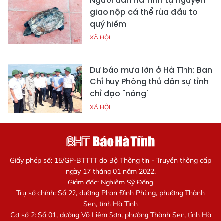
Người dân Hà Tĩnh tự nguyện
giao nộp cá thể rùa đầu to
quý hiếm
XÃ HỘI
Dự báo mưa lớn ở Hà Tĩnh: Ban
Chỉ huy Phòng thủ dân sự tỉnh
chỉ đạo "nóng"
XÃ HỘI
Giấy phép số: 15/GP-BTTTT do Bộ Thông tin - Truyền thông cấp
ngày 17 tháng 01 năm 2022.
Giám đốc: Nghiêm Sỹ Đống
Trụ sở chính: Số 22, đường Phan Đình Phùng, phường Thành
Sen, tỉnh Hà Tĩnh
Cơ sở 2: Số 01, đường Võ Liêm Sơn, phường Thành Sen, tỉnh Hà