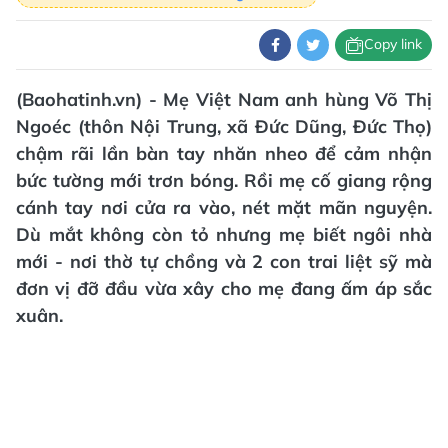
Copy link
(Baohatinh.vn) - Mẹ Việt Nam anh hùng Võ Thị
Ngoéc (thôn Nội Trung, xã Đức Dũng, Đức Thọ)
chậm rãi lần bàn tay nhăn nheo để cảm nhận
bức tường mới trơn bóng. Rồi mẹ cố giang rộng
cánh tay nơi cửa ra vào, nét mặt mãn nguyện.
Dù mắt không còn tỏ nhưng mẹ biết ngôi nhà
mới - nơi thờ tự chồng và 2 con trai liệt sỹ mà
đơn vị đỡ đầu vừa xây cho mẹ đang ấm áp sắc
xuân.