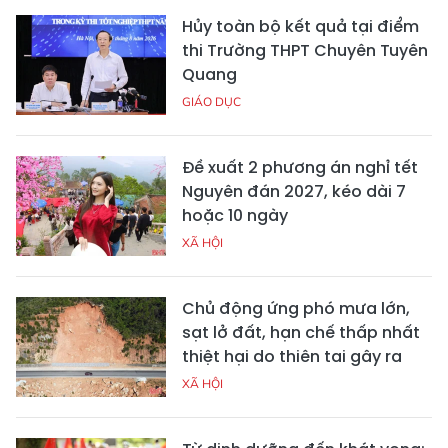
Hủy toàn bộ kết quả tại điểm
thi Trường THPT Chuyên Tuyên
Quang
GIÁO DỤC
Đề xuất 2 phương án nghỉ tết
Nguyên đán 2027, kéo dài 7
hoặc 10 ngày
XÃ HỘI
Chủ động ứng phó mưa lớn,
sạt lở đất, hạn chế thấp nhất
thiệt hại do thiên tai gây ra
XÃ HỘI