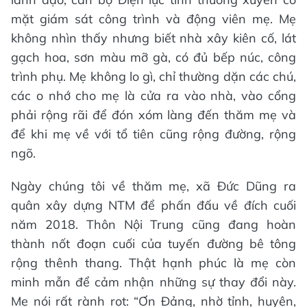
mặt giám sát công trình và động viên mẹ. Mẹ
không nhìn thấy nhưng biết nhà xây kiên cố, lát
gạch hoa, sơn màu mỡ gà, có đủ bếp núc, công
trình phụ. Mẹ không lo gì, chỉ thường dặn các chú,
các o nhớ cho mẹ là cửa ra vào nhà, vào cổng
phải rộng rãi để đón xóm làng đến thăm mẹ và
để khi mẹ về với tổ tiên cũng rộng đường, rộng
ngõ.
Ngày chúng tôi về thăm mẹ, xã Đức Dũng ra
quân xây dựng NTM để phấn đấu về đích cuối
năm 2018. Thôn Nội Trung cũng đang hoàn
thành nốt đoạn cuối của tuyến đường bê tông
rộng thênh thang. Thật hạnh phúc là mẹ còn
minh mẫn để cảm nhận những sự thay đổi này.
Mẹ nói rất rành rọt: “Ơn Đảng, nhờ tỉnh, huyện,