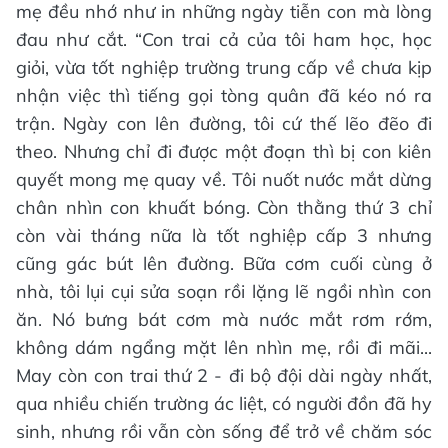
mẹ đều nhớ như in những ngày tiễn con mà lòng
đau như cắt. “Con trai cả của tôi ham học, học
giỏi, vừa tốt nghiệp trường trung cấp về chưa kịp
nhận việc thì tiếng gọi tòng quân đã kéo nó ra
trận. Ngày con lên đường, tôi cứ thế lẽo đẽo đi
theo. Nhưng chỉ đi được một đoạn thì bị con kiên
quyết mong mẹ quay về. Tôi nuốt nước mắt dừng
chân nhìn con khuất bóng. Còn thằng thứ 3 chỉ
còn vài tháng nữa là tốt nghiệp cấp 3 nhưng
cũng gác bút lên đường. Bữa cơm cuối cùng ở
nhà, tôi lụi cụi sửa soạn rồi lặng lẽ ngồi nhìn con
ăn. Nó bưng bát cơm mà nước mắt rơm rớm,
không dám ngẩng mặt lên nhìn mẹ, rồi đi mãi...
May còn con trai thứ 2 - đi bộ đội dài ngày nhất,
qua nhiều chiến trường ác liệt, có người đồn đã hy
sinh, nhưng rồi vẫn còn sống để trở về chăm sóc