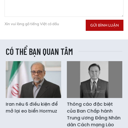
Xin vui lòng gõ tiếng Việt có dấu
GỬI BÌNH LUẬN
CÓ THỂ BẠN QUAN TÂM
Iran nêu 6 điều kiện để
Thông cáo đặc biệt
mở lại eo biển Hormuz
của Ban Chấp hành
Trung ương Đảng Nhân
dân Cách mạng Lào