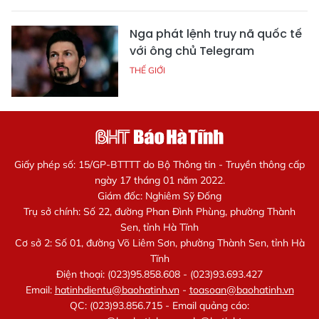
Nga phát lệnh truy nã quốc tế
với ông chủ Telegram
THẾ GIỚI
Giấy phép số: 15/GP-BTTTT do Bộ Thông tin - Truyền thông cấp
ngày 17 tháng 01 năm 2022.
Giám đốc: Nghiêm Sỹ Đống
Trụ sở chính: Số 22, đường Phan Đình Phùng, phường Thành
Sen, tỉnh Hà Tĩnh
Cơ sở 2: Số 01, đường Võ Liêm Sơn, phường Thành Sen, tỉnh Hà
Tĩnh
Điện thoại: (023)95.858.608 - (023)93.693.427
Email:
hatinhdientu@baohatinh.vn
-
toasoan@baohatinh.vn
QC: (023)93.856.715 - Email quảng cáo: