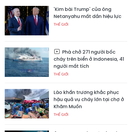
'Kim bài Trump' của ông
Netanyahu mất dần hiệu lực
THẾ GIỚI
Phà chở 271 người bốc
cháy trên biển ở Indonesia, 41
người mất tích
THẾ GIỚI
Lào khẩn trương khắc phục
hậu quả vụ cháy lớn tại chợ ở
Khăm Muồn
THẾ GIỚI