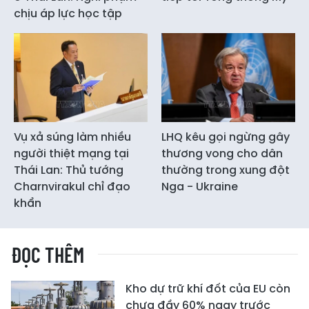
chịu áp lực học tập
Vụ xả súng làm nhiều
LHQ kêu gọi ngừng gây
người thiệt mạng tại
thương vong cho dân
Thái Lan: Thủ tướng
thường trong xung đột
Charnvirakul chỉ đạo
Nga - Ukraine
khẩn
ĐỌC THÊM
Kho dự trữ khí đốt của EU còn
chưa đầy 60% ngay trước