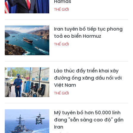
Hamas
THẾ GIỚI
Iran tuyên bố tiếp tục phong
toả eo biển Hormuz
THẾ GIỚI
Lào thúc đẩy triển khai xây
đường ống xăng dầu nối với
Việt Nam
THẾ GIỚI
Mỹ tuyên bố hơn 50.000 lính
đang "sẵn sàng cao độ" gần
Iran