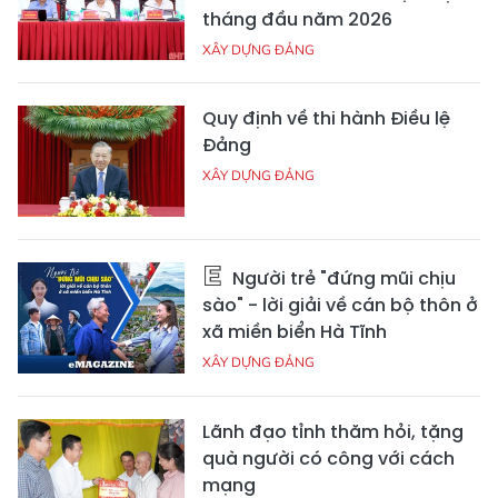
tháng đầu năm 2026
XÂY DỰNG ĐẢNG
Quy định về thi hành Điều lệ
Đảng
XÂY DỰNG ĐẢNG
Người trẻ "đứng mũi chịu
sào" - lời giải về cán bộ thôn ở
xã miền biển Hà Tĩnh
XÂY DỰNG ĐẢNG
Lãnh đạo tỉnh thăm hỏi, tặng
quà người có công với cách
mạng