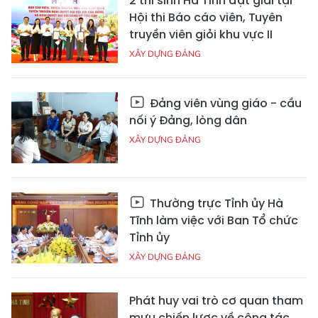
2 thí sinh Hà Tĩnh đạt giải tại
Hội thi Báo cáo viên, Tuyên
truyền viên giỏi khu vực II
XÂY DỰNG ĐẢNG
Đảng viên vùng giáo - cầu
nối ý Đảng, lòng dân
XÂY DỰNG ĐẢNG
Thường trực Tỉnh ủy Hà
Tĩnh làm việc với Ban Tổ chức
Tỉnh ủy
XÂY DỰNG ĐẢNG
Phát huy vai trò cơ quan tham
mưu chiến lược về công tác