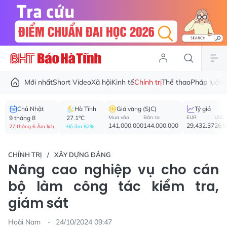
Mới nhất
Short Video
Xã hội
Kinh tế
Chính trị
Thể thao
Pháp luật
V
Chủ Nhật
Hà Tĩnh
Giá vàng (SJC)
Tỷ giá
9 tháng 8
27.1°C
Mua vào
Bán ra
EUR
USD
141,000,000
144,000,000
29,432.37
26,
27 tháng 6 Âm lịch
Độ ẩm 82%
CHÍNH TRỊ
XÂY DỰNG ĐẢNG
Nâng cao nghiệp vụ cho cán
bộ làm công tác kiểm tra,
giám sát
Hoài Nam
24/10/2024 09:47