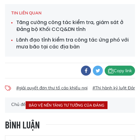
TIN LIÊN QUAN
Tăng cường công tác kiểm tra, giám sát ở
Đảng bộ Khối CCQ&DN tỉnh
Lãnh đạo tỉnh kiểm tra công tác ứng phó với
mưa bão tại các địa bàn
Copy link
#giải quyết đơn thư tố cáo khiếu nại
#Thi hành kỷ luật Đảng
Chủ đề
BẢO VỆ NỀN TẢNG TƯ TƯỞNG CỦA ĐẢNG
BÌNH LUẬN