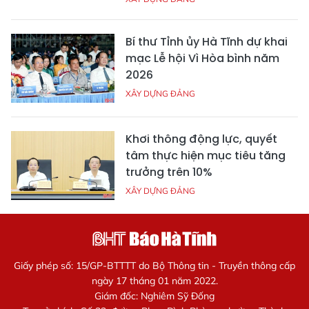
Bí thư Tỉnh ủy Hà Tĩnh dự khai
mạc Lễ hội Vì Hòa bình năm
2026
XÂY DỰNG ĐẢNG
Khơi thông động lực, quyết
tâm thực hiện mục tiêu tăng
trưởng trên 10%
XÂY DỰNG ĐẢNG
Giấy phép số: 15/GP-BTTTT do Bộ Thông tin - Truyền thông cấp
ngày 17 tháng 01 năm 2022.
Giám đốc: Nghiêm Sỹ Đống