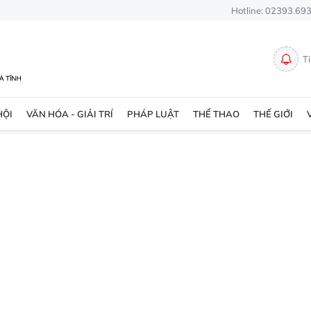
Hotline: 02393.69
T
HỘI
VĂN HÓA - GIẢI TRÍ
PHÁP LUẬT
THỂ THAO
THẾ GIỚI