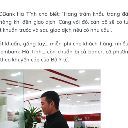
Bank Hà Tĩnh cho biết: “Hàng trăm khẩu trang đ
àng khi đến giao dịch. Cùng với đó, cán bộ sẽ có t
 khuẩn trước và sau giao dịch nếu có nhu cầu”.
sát khuẩn, găng tay… miễn phí cho khách hàng, nhiề
combank Hà Tĩnh... còn chuẩn bị cả baner, cờ phướ
theo khuyến cáo của Bộ Y tế.