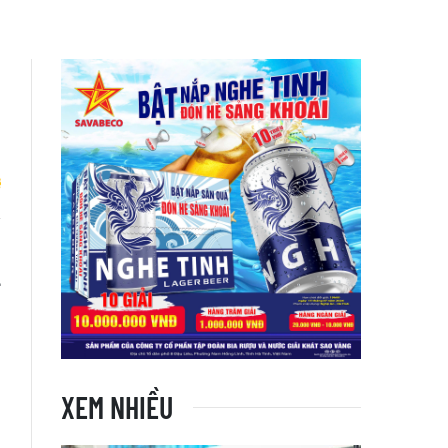
i
.
h
XEM NHIỀU