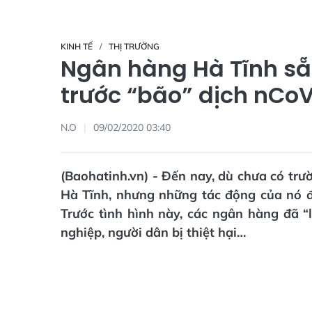
KINH TẾ
THỊ TRƯỜNG
Ngân hàng Hà Tĩnh sẵn
trước “bão” dịch nCo
N.O
09/02/2020 03:40
(Baohatinh.vn) - Đến nay, dù chưa có trư
Hà Tĩnh, nhưng những tác động của nó 
Trước tình hình này, các ngân hàng đã “
nghiệp, người dân bị thiệt hại…