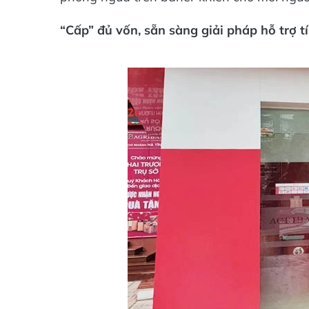
“Cấp” đủ vốn, sẵn sàng giải pháp hỗ trợ t