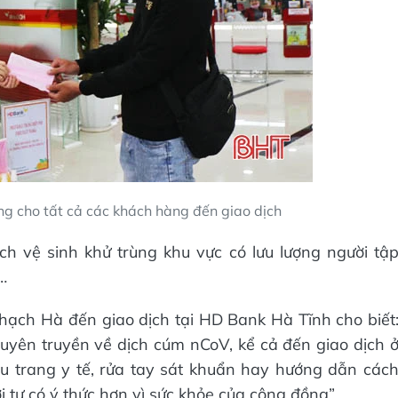
g cho tất cả các khách hàng đến giao dịch
h vệ sinh khử trùng khu vực có lưu lượng người tậ
…
ạch Hà đến giao dịch tại HD Bank Hà Tĩnh cho biết
tuyên truyền về dịch cúm nCoV, kể cả đến giao dịch 
u trang y tế, rửa tay sát khuẩn hay hướng dẫn các
 tự có ý thức hơn vì sức khỏe của cộng đồng”.