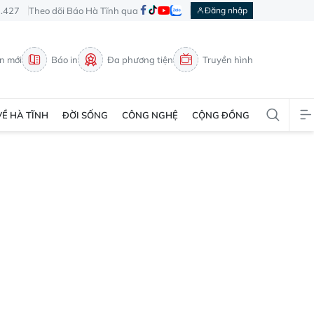
3.427
Theo dõi Báo Hà Tĩnh qua
Đăng nhập
in mới
Báo in
Đa phương tiện
Truyền hình
VỀ HÀ TĨNH
ĐỜI SỐNG
CÔNG NGHỆ
CỘNG ĐỒNG