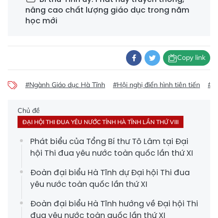
nâng cao chất lượng giáo dục trong năm
học mới
Copy link
#Ngành Giáo dục Hà Tĩnh
#Hội nghị điển hình tiên tiến
#Vi
Chủ đề
ĐẠI HỘI THI ĐUA YÊU NƯỚC TỈNH HÀ TĨNH LẦN THỨ VIII
Phát biểu của Tổng Bí thư Tô Lâm tại Đại
hội Thi đua yêu nước toàn quốc lần thứ XI
Đoàn đại biểu Hà Tĩnh dự Đại hội Thi đua
yêu nước toàn quốc lần thứ XI
Đoàn đại biểu Hà Tĩnh hướng về Đại hội Thi
đua yêu nước toàn quốc lần thứ XI