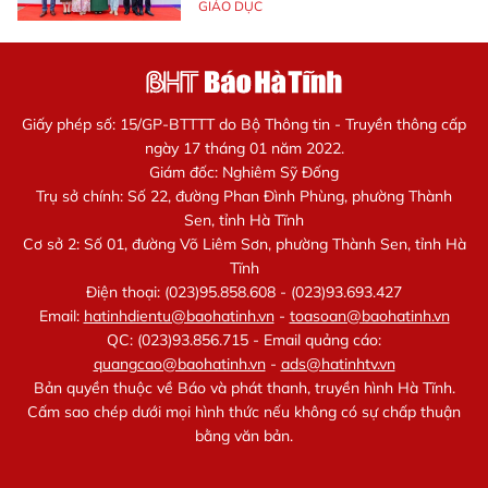
GIÁO DỤC
Giấy phép số: 15/GP-BTTTT do Bộ Thông tin - Truyền thông cấp
ngày 17 tháng 01 năm 2022.
Giám đốc: Nghiêm Sỹ Đống
Trụ sở chính: Số 22, đường Phan Đình Phùng, phường Thành
Sen, tỉnh Hà Tĩnh
Cơ sở 2: Số 01, đường Võ Liêm Sơn, phường Thành Sen, tỉnh Hà
Tĩnh
Điện thoại: (023)95.858.608 - (023)93.693.427
Email:
hatinhdientu@baohatinh.vn
-
toasoan@baohatinh.vn
QC: (023)93.856.715 - Email quảng cáo:
quangcao@baohatinh.vn
-
ads@hatinhtv.vn
Bản quyền thuộc về Báo và phát thanh, truyền hình Hà Tĩnh.
Cấm sao chép dưới mọi hình thức nếu không có sự chấp thuận
bằng văn bản.