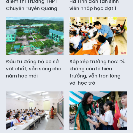
điểm thi Trường THPT
Hà Tĩnh đón tân sinh
Chuyên Tuyên Quang
viên nhập học đợt 1
Đầu tư đồng bộ cơ sở
Sắp xếp trường học: Dù
vật chất, sẵn sàng cho
không còn là hiệu
năm học mới
trưởng, vẫn trọn lòng
với học trò