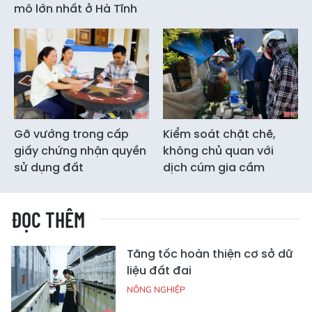
mô lớn nhất ở Hà Tĩnh
Gỡ vướng trong cấp
Kiểm soát chặt chẽ,
giấy chứng nhận quyền
không chủ quan với
sử dụng đất
dịch cúm gia cầm
ĐỌC THÊM
Tăng tốc hoàn thiện cơ sở dữ
liệu đất đai
NÔNG NGHIỆP