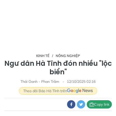
KINH TẾ
NÔNG NGHIỆP
Ngư dân Hà Tĩnh đón nhiều "lộc
biển"
Thái Oanh - Phan Trâm
12/10/2025 02:16
Theo dõi Báo Hà Tĩnh trên
Copy link