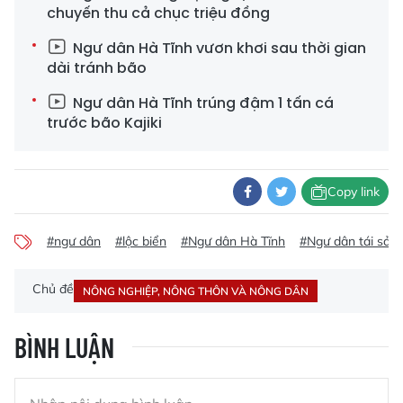
chuyến thu cả chục triệu đồng
Ngư dân Hà Tĩnh vươn khơi sau thời gian
dài tránh bão
Ngư dân Hà Tĩnh trúng đậm 1 tấn cá
trước bão Kajiki
Copy link
#ngư dân
#lộc biển
#Ngư dân Hà Tĩnh
#Ngư dân tái sản 
Chủ đề
NÔNG NGHIỆP, NÔNG THÔN VÀ NÔNG DÂN
BÌNH LUẬN