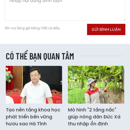
Xin vui lòng gõ tiếng Việt có dấu
GỬI BÌNH LUẬN
CÓ THỂ BẠN QUAN TÂM
Tạo nền tảng khoa học
Mô hình "2 tầng nấc"
phát triển bền vững
giúp nông dân Đức Xá
hươu sao Hà Tĩnh
thu nhập ổn định