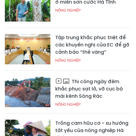
ở miền sơn cước Hà Tĩnh
NÔNG NGHIỆP
Tập trung khắc phục triệt để
các khuyến nghị của EC để gỡ
cảnh báo “thẻ vàng”
NÔNG NGHIỆP
Thi công ngày đêm
khắc phục sạt lở, vỡ cục bộ
mái kênh Sông Rác
NÔNG NGHIỆP
Trồng cam hữu cơ - xu hướng
tất yếu của nông nghiệp Hà