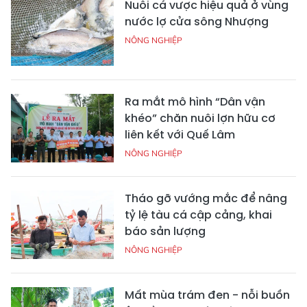
Nuôi cá vược hiệu quả ở vùng
nước lợ cửa sông Nhượng
NÔNG NGHIỆP
Ra mắt mô hình “Dân vận
khéo” chăn nuôi lợn hữu cơ
liên kết với Quế Lâm
NÔNG NGHIỆP
Tháo gỡ vướng mắc để nâng
tỷ lệ tàu cá cập cảng, khai
báo sản lượng
NÔNG NGHIỆP
Mất mùa trám đen - nỗi buồn