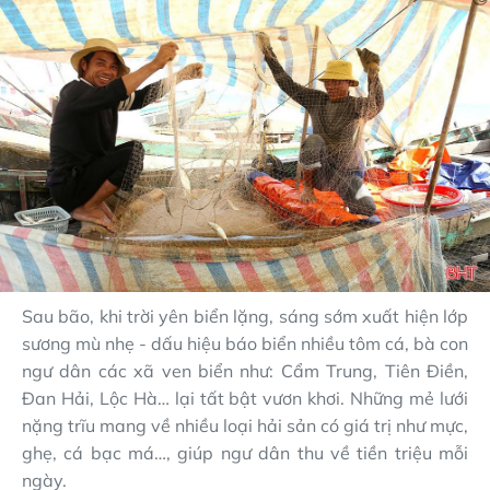
Sau bão, khi trời yên biển lặng, sáng sớm xuất hiện lớp
sương mù nhẹ - dấu hiệu báo biển nhiều tôm cá, bà con
ngư dân các xã ven biển như: Cẩm Trung, Tiên Điền,
Đan Hải, Lộc Hà… lại tất bật vươn khơi. Những mẻ lưới
nặng trĩu mang về nhiều loại hải sản có giá trị như mực,
ghẹ, cá bạc má…, giúp ngư dân thu về tiền triệu mỗi
ngày.