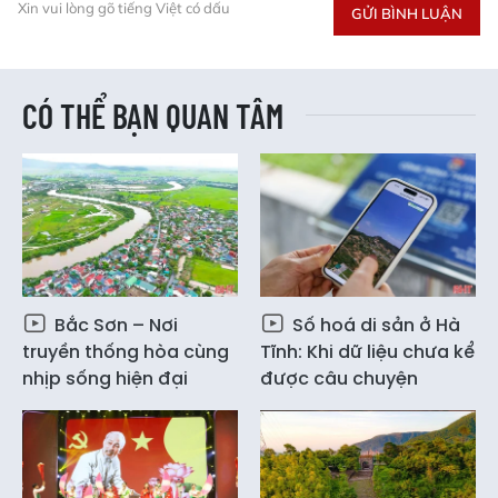
Xin vui lòng gõ tiếng Việt có dấu
GỬI BÌNH LUẬN
CÓ THỂ BẠN QUAN TÂM
Bắc Sơn – Nơi
Số hoá di sản ở Hà
truyền thống hòa cùng
Tĩnh: Khi dữ liệu chưa kể
nhịp sống hiện đại
được câu chuyện