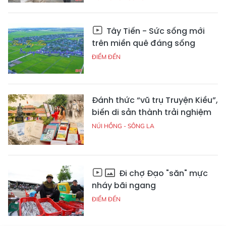
Tây Tiến - Sức sống mới
trên miền quê đáng sống
ĐIỂM ĐẾN
Đánh thức “vũ trụ Truyện Kiều”,
biến di sản thành trải nghiệm
NÚI HỒNG - SÔNG LA
Đi chợ Đạo "săn" mực
nháy bãi ngang
ĐIỂM ĐẾN