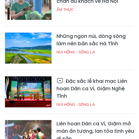
chân du khách về Hà Nội
ẨM THỰC
Những ngọn núi, dòng sông
làm nên bản sắc Hà Tĩnh
NÚI HỒNG - SÔNG LA
Đặc sắc lễ khai mạc Liên
hoan Dân ca Ví, Giặm Nghệ
Tĩnh
NÚI HỒNG - SÔNG LA
Liên hoan Dân ca Ví, Giặm mở
màn ấn tượng, lan tỏa tình yêu
di sản