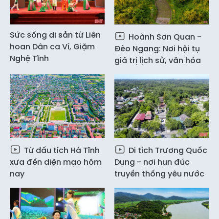
Sức sống di sản từ Liên
Hoành Sơn Quan -
hoan Dân ca Ví, Giặm
Đèo Ngang: Nơi hội tụ
Nghệ Tĩnh
giá trị lịch sử, văn hóa
Từ dấu tích Hà Tĩnh
Di tích Trương Quốc
xưa đến diện mạo hôm
Dụng - nơi hun đúc
nay
truyền thống yêu nước