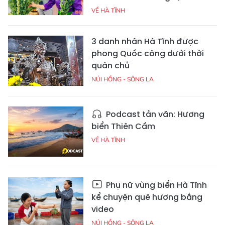
VỀ HÀ TĨNH
3 danh nhân Hà Tĩnh được
phong Quốc công dưới thời
quân chủ
NÚI HỒNG - SÔNG LA
Podcast tản văn: Hương
biển Thiên Cầm
VỀ HÀ TĨNH
Phụ nữ vùng biển Hà Tĩnh
kể chuyện quê hương bằng
video
NÚI HỒNG - SÔNG LA