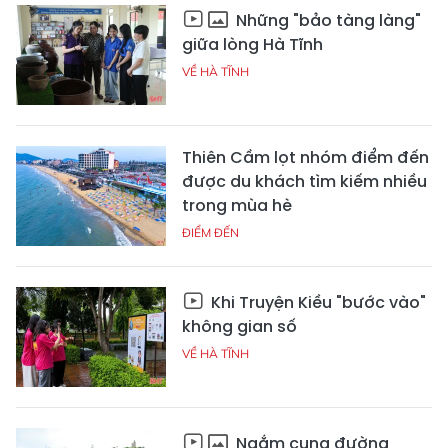
Những "bảo tàng làng"
giữa lòng Hà Tĩnh
VỀ HÀ TĨNH
Thiên Cầm lọt nhóm điểm đến
được du khách tìm kiếm nhiều
trong mùa hè
ĐIỂM ĐẾN
Khi Truyện Kiều "bước vào"
không gian số
VỀ HÀ TĨNH
Ngắm cung đường