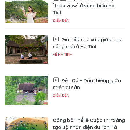
"triệu view" ở vùng biển Hà
Tĩnh
ĐIỂM ĐẾN
Giữ nếp nhà xưa giữa nhịp
sống mới ở Hà Tĩnh
VỀ HÀ TĨNH
Đền Cả - Dấu thiêng giữa
miền di sản
ĐIỂM ĐẾN
Công bố Thể lệ Cuộc thi “Sáng
tạo Bộ nhận diện du lịch Hà