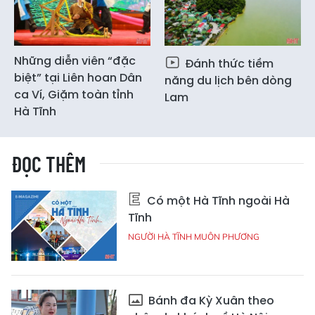
Những diễn viên “đặc
Đánh thức tiềm
biệt” tại Liên hoan Dân
năng du lịch bên dòng
ca Ví, Giặm toàn tỉnh
Lam
Hà Tĩnh
ĐỌC THÊM
Có một Hà Tĩnh ngoài Hà
Tĩnh
NGƯỜI HÀ TĨNH MUÔN PHƯƠNG
Bánh đa Kỳ Xuân theo