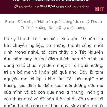
Poster Đêm nhạc “Hát trên quê hương” do ca sỹ Thanh
Tài khởi xướng dành tặng quê hương.
Ca sỹ Thanh Tài cho biết: "Sau gần 10 năm ca
hát chuyên nghiệp, có những thành công nhất
định trong nghề, tôi cảm thấy dịp Tết Nguyên
đán năm nay là thời điểm thích hợp để mình tự
đứng ra tổ chức một đêm nhạc tri ân quê hương,
tri ân bố mẹ và khán giả quê nhà. Đây là tâm
nguyện mà tôi ấp ủ khá lâu. Tôi luôn nghĩ quê
hương, gia đình là điểm tựa nuôi dưỡng ước mơ
của mình và bà con quê nhà là những khán giả
yêu thương cổ vũ để bản thân phấn đấu vươn tới
những thành công như hôm nay. May mắn, khi tôi