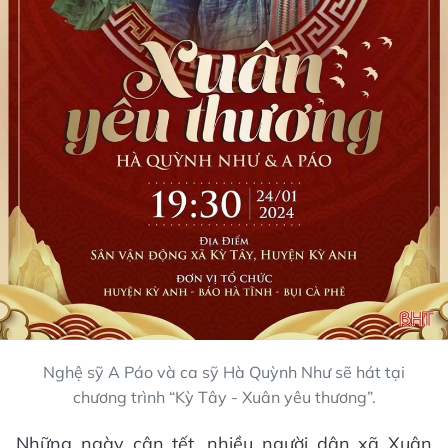
Nghệ sỹ A Páo và ca sỹ Hà Quỳnh Như sẽ hát tại
chương trình “Kỳ Tây - Xuân yêu thương”.
Những ngày cận tết, nhiều người dân xã Xuân