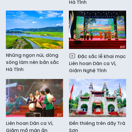
Hà Tĩnh
Những ngọn núi, dòng
Đặc sắc lễ khai mạc
sông làm nên bản sắc
Liên hoan Dân ca Ví,
Hà Tĩnh
Giặm Nghệ Tĩnh
Liên hoan Dân ca Ví,
Đền thiêng trên dãy Trà
Giặm mở màn ấn
Sơn