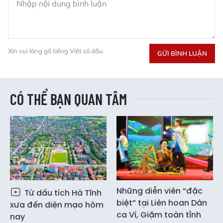
Xin vui lòng gõ tiếng Việt có dấu
GỬI BÌNH LUẬN
CÓ THỂ BẠN QUAN TÂM
Những diễn viên “đặc
Từ dấu tích Hà Tĩnh
biệt” tại Liên hoan Dân
xưa đến diện mạo hôm
ca Ví, Giặm toàn tỉnh
nay