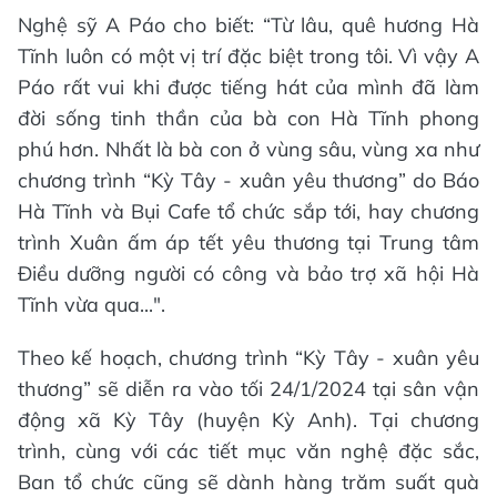
Nghệ sỹ A Páo cho biết: “Từ lâu, quê hương Hà
Tĩnh luôn có một vị trí đặc biệt trong tôi. Vì vậy A
Páo rất vui khi được tiếng hát của mình đã làm
đời sống tinh thần của bà con Hà Tĩnh phong
phú hơn. Nhất là bà con ở vùng sâu, vùng xa như
chương trình “Kỳ Tây - xuân yêu thương” do Báo
Hà Tĩnh và Bụi Cafe tổ chức sắp tới, hay chương
trình Xuân ấm áp tết yêu thương tại Trung tâm
Điều dưỡng người có công và bảo trợ xã hội Hà
Tĩnh vừa qua...".
Theo kế hoạch, chương trình “Kỳ Tây - xuân yêu
thương” sẽ diễn ra vào tối 24/1/2024 tại sân vận
động xã Kỳ Tây (huyện Kỳ Anh). Tại chương
trình, cùng với các tiết mục văn nghệ đặc sắc,
Ban tổ chức cũng sẽ dành hàng trăm suất quà