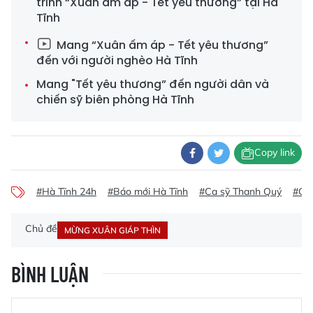
trình “Xuân ấm áp - Tết yêu thương” tại Hà
Tĩnh
Mang “Xuân ấm áp - Tết yêu thương”
đến với người nghèo Hà Tĩnh
Mang "Tết yêu thương” đến người dân và
chiến sỹ biên phòng Hà Tĩnh
Copy link
#Hà Tĩnh 24h
#Báo mới Hà Tĩnh
#Ca sỹ Thanh Quý
#Ca 
Chủ đề
MỪNG XUÂN GIÁP THÌN
BÌNH LUẬN