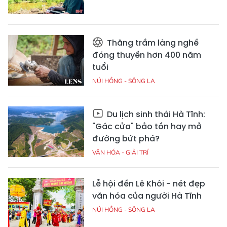
Thăng trầm làng nghề
đóng thuyền hơn 400 năm
tuổi
NÚI HỒNG - SÔNG LA
Du lịch sinh thái Hà Tĩnh:
"Gác cửa" bảo tồn hay mở
đường bứt phá?
VĂN HÓA - GIẢI TRÍ
Lễ hội đền Lê Khôi - nét đẹp
văn hóa của người Hà Tĩnh
NÚI HỒNG - SÔNG LA