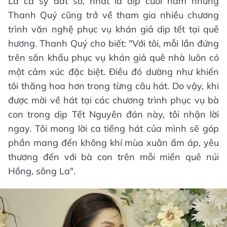
Là ca sỹ đắt sô, nhất là dịp cuối năm nhưng
Thanh Quý cũng trở về tham gia nhiều chương
trình văn nghệ phục vụ khán giả dịp tết tại quê
hương. Thanh Quý cho biết: "Với tôi, mỗi lần đứng
trên sân khấu phục vụ khán giả quê nhà luôn có
một cảm xúc đặc biệt. Điều đó dường như khiến
tôi thăng hoa hơn trong từng câu hát. Do vậy, khi
được mời về hát tại các chương trình phục vụ bà
con trong dịp Tết Nguyên đán này, tôi nhận lời
ngay. Tôi mong lời ca tiếng hát của mình sẽ góp
phần mang đến không khí mùa xuân ấm áp, yêu
thương đến với bà con trên mỗi miền quê núi
Hồng, sông La".