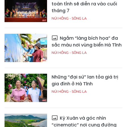
toàn tỉnh sẽ diễn ra vào cuối
tháng 7
NÚI HỒNG - SÔNG LA
Ngắm “làng bích họa” đa
sắc màu nơi vùng biển Hà Tĩnh
NÚI HỒNG - SÔNG LA
Những “đại sứ” lan tỏa giá trị
gia đình ở Hà Tĩnh
NÚI HỒNG - SÔNG LA
Kỳ Xuân và góc nhìn
“cinematic” nơi cung đường