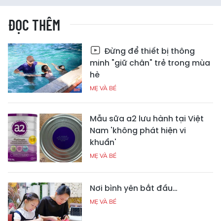
ĐỌC THÊM
Đừng để thiết bị thông
minh "giữ chân" trẻ trong mùa
hè
MẸ VÀ BÉ
Mẫu sữa a2 lưu hành tại Việt
Nam 'không phát hiện vi
khuẩn'
MẸ VÀ BÉ
Nơi bình yên bắt đầu…
MẸ VÀ BÉ