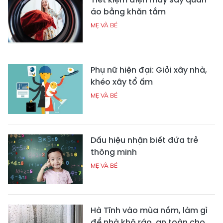
áo bằng khăn tắm
MẸ VÀ BÉ
Phụ nữ hiện đại: Giỏi xây nhà,
khéo xây tổ ấm
MẸ VÀ BÉ
Dấu hiệu nhận biết đứa trẻ
thông minh
MẸ VÀ BÉ
Hà Tĩnh vào mùa nồm, làm gì
để nhà khô ráo, an toàn cho