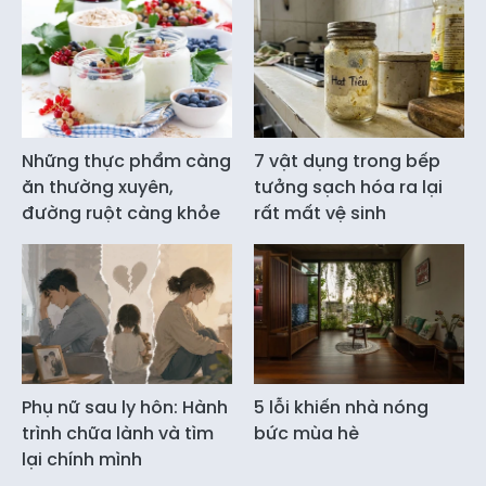
Những thực phẩm càng
7 vật dụng trong bếp
ăn thường xuyên,
tưởng sạch hóa ra lại
đường ruột càng khỏe
rất mất vệ sinh
Phụ nữ sau ly hôn: Hành
5 lỗi khiến nhà nóng
trình chữa lành và tìm
bức mùa hè
lại chính mình