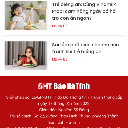
Trẻ biếng ăn: Dùng Vinamilk
Probi cam hằng ngày có hỗ
trợ con ăn ngon?
MẸ VÀ BÉ
Sai lầm phổ biến cha mẹ nên
tránh khi trẻ biếng ăn
MẸ VÀ BÉ
Giấy phép số: 15/GP-BTTTT do Bộ Thông tin - Truyền thông cấp
ngày 17 tháng 01 năm 2022.
Giám đốc: Nghiêm Sỹ Đống
Trụ sở chính: Số 22, đường Phan Đình Phùng, phường Thành
Sen, tỉnh Hà Tĩnh