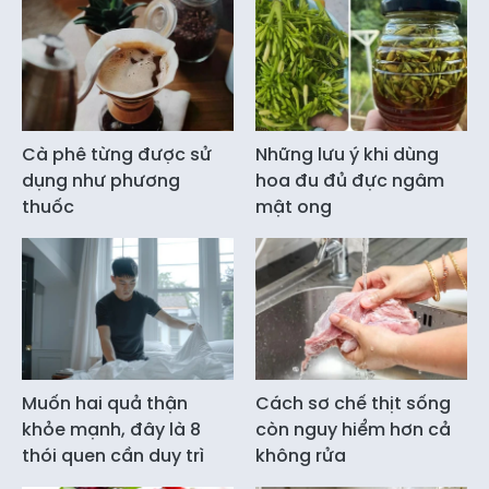
Cà phê từng được sử
Những lưu ý khi dùng
dụng như phương
hoa đu đủ đực ngâm
thuốc
mật ong
Muốn hai quả thận
Cách sơ chế thịt sống
khỏe mạnh, đây là 8
còn nguy hiểm hơn cả
thói quen cần duy trì
không rửa