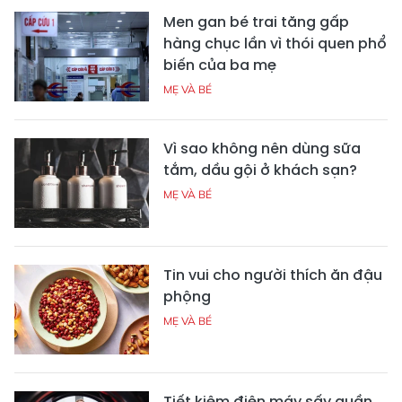
Men gan bé trai tăng gấp
hàng chục lần vì thói quen phổ
biến của ba mẹ
MẸ VÀ BÉ
Vì sao không nên dùng sữa
tắm, dầu gội ở khách sạn?
MẸ VÀ BÉ
Tin vui cho người thích ăn đậu
phộng
MẸ VÀ BÉ
Tiết kiệm điện máy sấy quần