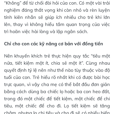
“Không” để từ chối đòi hỏi của con. Có một vài trải
nghiệm đáng thất vọng khi còn nhỏ và rèn luyện
tính kiên nhẫn sẽ giúp ích nhiều cho trẻ khi lớn
lên, thay vì không hiểu tầm quan trọng của việc
trì hoãn việc hài lòng và lập ngân sách.
Chỉ cho con các kỹ năng cơ bản với đồng tiền
Nên khuyến khích trẻ thực hiện quy tắc “tiêu một
nửa, tiết kiệm một ít, chia sẻ một ít”. Cùng nhau
quyết định tỷ lệ nên như thế nào tùy thuộc vào độ
tuổi của con. Trẻ hiểu rõ nhất khi có được bài học
trực quan, vì vậy cha mẹ có thể bắt đầu đơn giản
bằng cách dùng ba chiếc lọ hoặc ba con heo đất,
trong đó một chiếc để tiết kiệm, một chiếc để chi
tiêu, một chiếc để cho đi. Lọ tiết kiệm sẽ tăng
chậm, nhưng lọ chi tiêu và cho đi sẽ có nhiều biến