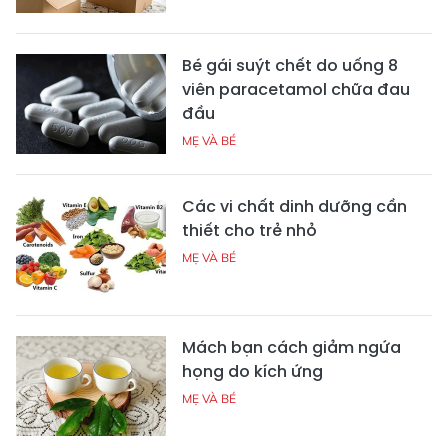
Bé gái suýt chết do uống 8
viên paracetamol chữa đau
đầu
MẸ VÀ BÉ
Các vi chất dinh dưỡng cần
thiết cho trẻ nhỏ
MẸ VÀ BÉ
Mách bạn cách giảm ngứa
họng do kích ứng
MẸ VÀ BÉ