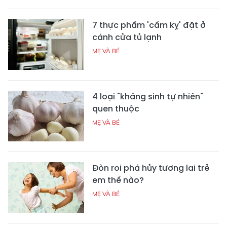
7 thực phẩm 'cấm kỵ' đặt ở
cánh cửa tủ lạnh
MẸ VÀ BÉ
4 loại "kháng sinh tự nhiên"
quen thuộc
MẸ VÀ BÉ
Đòn roi phá hủy tương lai trẻ
em thế nào?
MẸ VÀ BÉ