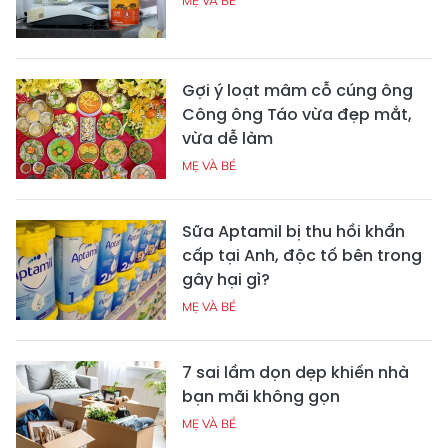
MẸ VÀ BÉ
Gợi ý loạt mâm cỗ cúng ông
Công ông Táo vừa đẹp mắt,
vừa dễ làm
MẸ VÀ BÉ
Sữa Aptamil bị thu hồi khẩn
cấp tại Anh, độc tố bên trong
gây hại gì?
MẸ VÀ BÉ
7 sai lầm dọn dẹp khiến nhà
bạn mãi không gọn
MẸ VÀ BÉ