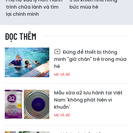
trình chữa lành và tìm
bức mùa hè
lại chính mình
ĐỌC THÊM
Đừng để thiết bị thông
minh "giữ chân" trẻ trong mùa
hè
MẸ VÀ BÉ
Mẫu sữa a2 lưu hành tại Việt
Nam 'không phát hiện vi
khuẩn'
MẸ VÀ BÉ