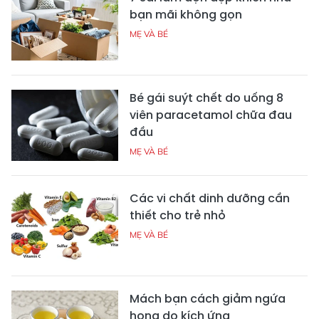
bạn mãi không gọn
MẸ VÀ BÉ
Bé gái suýt chết do uống 8
viên paracetamol chữa đau
đầu
MẸ VÀ BÉ
Các vi chất dinh dưỡng cần
thiết cho trẻ nhỏ
MẸ VÀ BÉ
Mách bạn cách giảm ngứa
họng do kích ứng