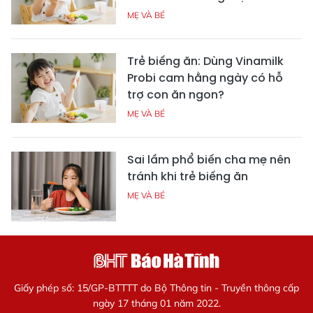
MẸ VÀ BÉ
Trẻ biếng ăn: Dùng Vinamilk
Probi cam hằng ngày có hỗ
trợ con ăn ngon?
MẸ VÀ BÉ
Sai lầm phổ biến cha mẹ nên
tránh khi trẻ biếng ăn
MẸ VÀ BÉ
Giấy phép số: 15/GP-BTTTT do Bộ Thông tin - Truyền thông cấp
ngày 17 tháng 01 năm 2022.