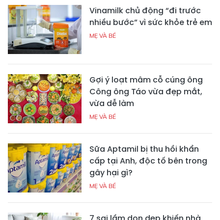
Vinamilk chủ động “đi trước
nhiều bước” vì sức khỏe trẻ em
MẸ VÀ BÉ
Gợi ý loạt mâm cỗ cúng ông
Công ông Táo vừa đẹp mắt,
vừa dễ làm
MẸ VÀ BÉ
Sữa Aptamil bị thu hồi khẩn
cấp tại Anh, độc tố bên trong
gây hại gì?
MẸ VÀ BÉ
7 sai lầm dọn dẹp khiến nhà