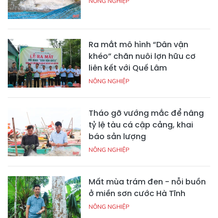
NÔNG NGHIỆP
Ra mắt mô hình “Dân vận
khéo” chăn nuôi lợn hữu cơ
liên kết với Quế Lâm
NÔNG NGHIỆP
Tháo gỡ vướng mắc để nâng
tỷ lệ tàu cá cập cảng, khai
báo sản lượng
NÔNG NGHIỆP
Mất mùa trám đen - nỗi buồn
ở miền sơn cước Hà Tĩnh
NÔNG NGHIỆP