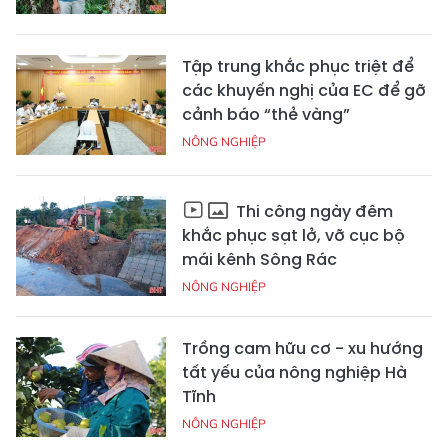
Tập trung khắc phục triệt để
các khuyến nghị của EC để gỡ
cảnh báo “thẻ vàng”
NÔNG NGHIỆP
Thi công ngày đêm
khắc phục sạt lở, vỡ cục bộ
mái kênh Sông Rác
NÔNG NGHIỆP
Trồng cam hữu cơ - xu hướng
tất yếu của nông nghiệp Hà
Tĩnh
NÔNG NGHIỆP