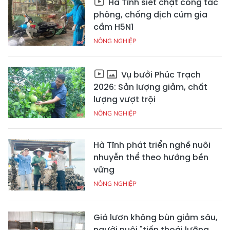
Hà Tĩnh siết chặt công tác
phòng, chống dịch cúm gia
cầm H5N1
NÔNG NGHIỆP
Vụ bưởi Phúc Trạch
2026: Sản lượng giảm, chất
lượng vượt trội
NÔNG NGHIỆP
Hà Tĩnh phát triển nghề nuôi
nhuyễn thể theo hướng bền
vững
NÔNG NGHIỆP
Giá lươn không bùn giảm sâu,
người nuôi "tiến thoái lưỡng