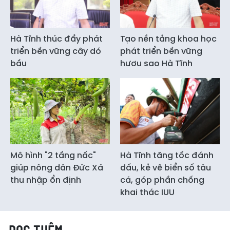
Hà Tĩnh thúc đẩy phát
Tạo nền tảng khoa học
triển bền vững cây dó
phát triển bền vững
bầu
hươu sao Hà Tĩnh
Mô hình "2 tầng nấc"
Hà Tĩnh tăng tốc đánh
giúp nông dân Đức Xá
dấu, kẻ vẽ biển số tàu
thu nhập ổn định
cá, góp phần chống
khai thác IUU