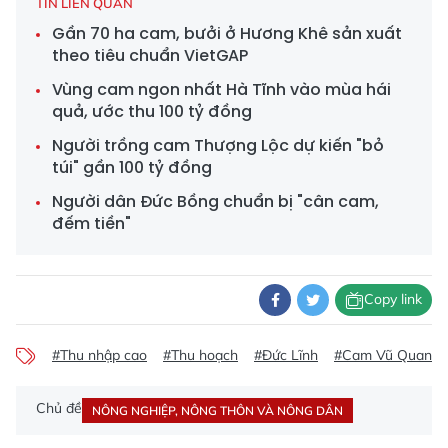
TIN LIÊN QUAN
Gần 70 ha cam, bưởi ở Hương Khê sản xuất
theo tiêu chuẩn VietGAP
Vùng cam ngon nhất Hà Tĩnh vào mùa hái
quả, ước thu 100 tỷ đồng
Người trồng cam Thượng Lộc dự kiến "bỏ
túi" gần 100 tỷ đồng
Người dân Đức Bồng chuẩn bị "cân cam,
đếm tiền"
Copy link
#Thu nhập cao
#Thu hoạch
#Đức Lĩnh
#Cam Vũ Quang
Chủ đề
NÔNG NGHIỆP, NÔNG THÔN VÀ NÔNG DÂN