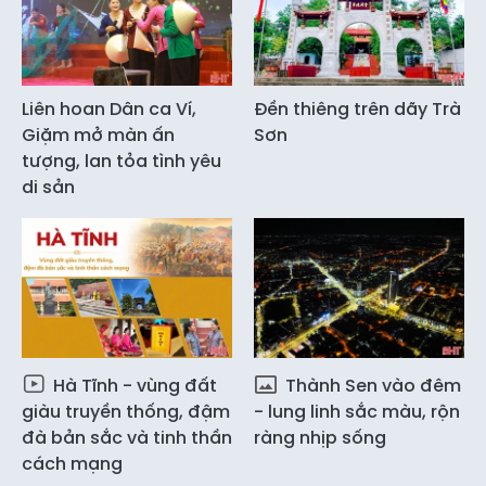
Liên hoan Dân ca Ví,
Đền thiêng trên dãy Trà
Giặm mở màn ấn
Sơn
tượng, lan tỏa tình yêu
di sản
Hà Tĩnh - vùng đất
Thành Sen vào đêm
giàu truyền thống, đậm
- lung linh sắc màu, rộn
đà bản sắc và tinh thần
ràng nhịp sống
cách mạng