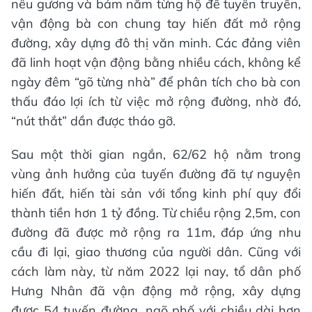
nêu gương và bám nắm từng hộ để tuyên truyền,
vận động bà con chung tay hiến đất mở rộng
đường, xây dựng đô thị văn minh. Các đảng viên
đã linh hoạt vận động bằng nhiều cách, không kể
ngày đêm “gõ từng nhà” để phân tích cho bà con
thấu đáo lợi ích từ việc mở rộng đường, nhờ đó,
“nút thắt” dần được tháo gỡ.
Sau một thời gian ngắn, 62/62 hộ nằm trong
vùng ảnh hưởng của tuyến đường đã tự nguyện
hiến đất, hiến tài sản với tổng kinh phí quy đổi
thành tiền hơn 1 tỷ đồng. Từ chiều rộng 2,5m, con
đường đã được mở rộng ra 11m, đáp ứng nhu
cầu đi lại, giao thương của người dân. Cũng với
cách làm này, từ năm 2022 lại nay, tổ dân phố
Hưng Nhân đã vận động mở rộng, xây dựng
được 54 tuyến đường, ngõ phố với chiều dài hơn