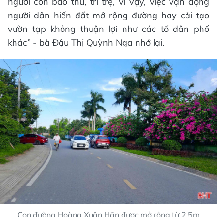
người còn bảo thủ, trì trệ, vì vậy, việc vận động
người dân hiến đất mở rộng đường hay cải tạo
vườn tạp không thuận lợi như các tổ dân phố
khác” - bà Đậu Thị Quỳnh Nga nhớ lại.
Con đường Hoàng Xuân Hãn được mở rộng từ 2,5m