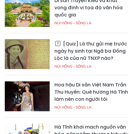
Di sản Truyện Kiều và khát
vọng định vị tọa độ văn hóa
quốc gia
NÚI HỒNG - SÔNG LA
[Quiz] Lá thư gửi mẹ trước
ngày hy sinh tại Ngã ba Đồng
Lộc là của nữ TNXP nào?
NÚI HỒNG - SÔNG LA
Hoa hậu Di sản Việt Nam Trần
Thu Huyền: Quê hương Hà Tĩnh
làm nên con người tôi
NÚI HỒNG - SÔNG LA
Hà Tĩnh khơi mạch nguồn văn