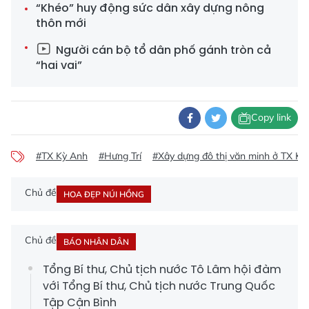
“Khéo” huy động sức dân xây dựng nông
thôn mới
Người cán bộ tổ dân phố gánh tròn cả
“hai vai”
Copy link
#TX Kỳ Anh
#Hưng Trí
#Xây dựng đô thị văn minh ở TX Kỳ
Chủ đề
HOA ĐẸP NÚI HỒNG
Chủ đề
BÁO NHÂN DÂN
Tổng Bí thư, Chủ tịch nước Tô Lâm hội đàm
với Tổng Bí thư, Chủ tịch nước Trung Quốc
Tập Cận Bình