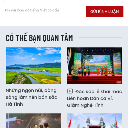
Xin vui lòng gõ tiếng Việt có dấu
GỬI BÌNH LUẬN
CÓ THỂ BẠN QUAN TÂM
Những ngọn núi, dòng
Đặc sắc lễ khai mạc
sông làm nên bản sắc
Liên hoan Dân ca Ví,
Hà Tĩnh
Giặm Nghệ Tĩnh