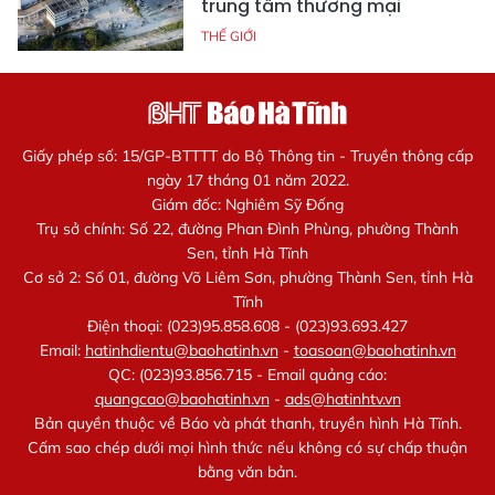
trung tâm thương mại
THẾ GIỚI
Giấy phép số: 15/GP-BTTTT do Bộ Thông tin - Truyền thông cấp
ngày 17 tháng 01 năm 2022.
Giám đốc: Nghiêm Sỹ Đống
Trụ sở chính: Số 22, đường Phan Đình Phùng, phường Thành
Sen, tỉnh Hà Tĩnh
Cơ sở 2: Số 01, đường Võ Liêm Sơn, phường Thành Sen, tỉnh Hà
Tĩnh
Điện thoại: (023)95.858.608 - (023)93.693.427
Email:
hatinhdientu@baohatinh.vn
-
toasoan@baohatinh.vn
QC: (023)93.856.715 - Email quảng cáo:
quangcao@baohatinh.vn
-
ads@hatinhtv.vn
Bản quyền thuộc về Báo và phát thanh, truyền hình Hà Tĩnh.
Cấm sao chép dưới mọi hình thức nếu không có sự chấp thuận
bằng văn bản.