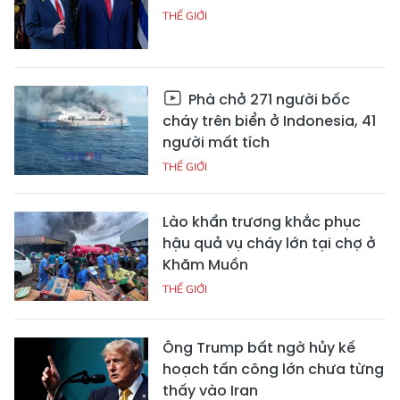
THẾ GIỚI
Phà chở 271 người bốc
cháy trên biển ở Indonesia, 41
người mất tích
THẾ GIỚI
Lào khẩn trương khắc phục
hậu quả vụ cháy lớn tại chợ ở
Khăm Muồn
THẾ GIỚI
Ông Trump bất ngờ hủy kế
hoạch tấn công lớn chưa từng
thấy vào Iran