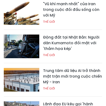
"Vũ khí mạnh nhất" của Iran
trong cuộc đối đầu sống còn
với Mỹ
THẾ GIỚI
Động đất tại Nhật Bản: Người
dân Kumamoto đối mặt với
'thảm họa kép'
THẾ GIỚI
Trung tâm dữ liệu AI trở thành
mặt trận mới trong cuộc chiến
Mỹ - Iran
THẾ GIỚI
Lãnh đạo EU kêu gọi 'hành