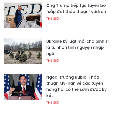
Ông Trump tiếp tục tuyên bố
"sắp đạt thỏa thuận" với Iran
THẾ GIỚI
Ukraine ký luật mới cho binh sĩ
là tù nhân tình nguyện nhập
ngũ
THẾ GIỚI
Ngoại trưởng Rubio: Thỏa
thuận Mỹ-Iran về các tuyến
hàng hải có thể sớm được ký
kết
THẾ GIỚI