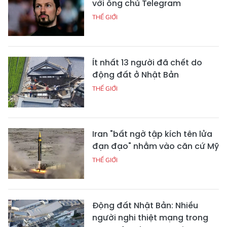
với ông chủ Telegram
THẾ GIỚI
Ít nhất 13 người đã chết do
động đất ở Nhật Bản
THẾ GIỚI
Iran "bất ngờ tập kích tên lửa
đạn đạo" nhằm vào căn cứ Mỹ
THẾ GIỚI
Động đất Nhật Bản: Nhiều
người nghi thiệt mạng trong