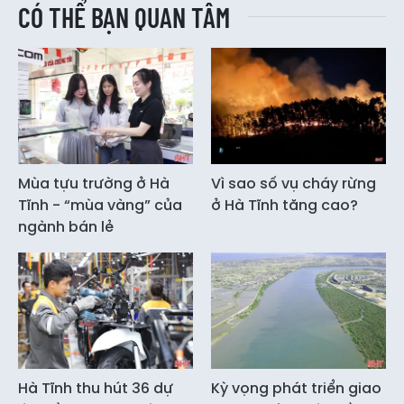
CÓ THỂ BẠN QUAN TÂM
Mùa tựu trường ở Hà
Vì sao số vụ cháy rừng
Tĩnh - “mùa vàng” của
ở Hà Tĩnh tăng cao?
ngành bán lẻ
Hà Tĩnh thu hút 36 dự
Kỳ vọng phát triển giao