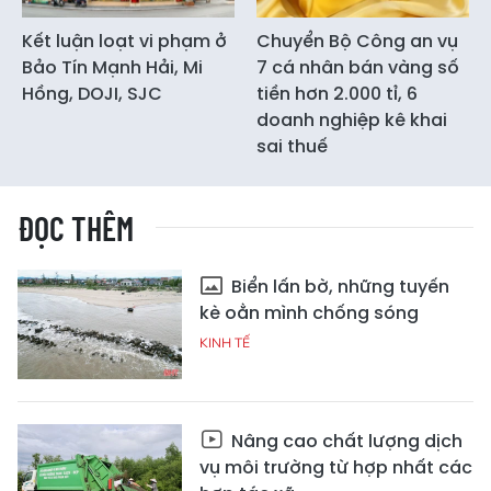
Kết luận loạt vi phạm ở
Chuyển Bộ Công an vụ
Bảo Tín Mạnh Hải, Mi
7 cá nhân bán vàng số
Hồng, DOJI, SJC
tiền hơn 2.000 tỉ, 6
doanh nghiệp kê khai
sai thuế
ĐỌC THÊM
Biển lấn bờ, những tuyến
kè oằn mình chống sóng
KINH TẾ
Nâng cao chất lượng dịch
vụ môi trường từ hợp nhất các