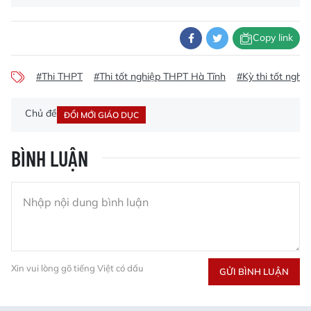
Copy link
#Thi THPT
#Thi tốt nghiệp THPT Hà Tĩnh
#Kỳ thi tốt ngh
Chủ đề
ĐỔI MỚI GIÁO DỤC
BÌNH LUẬN
Xin vui lòng gõ tiếng Việt có dấu
GỬI BÌNH LUẬN