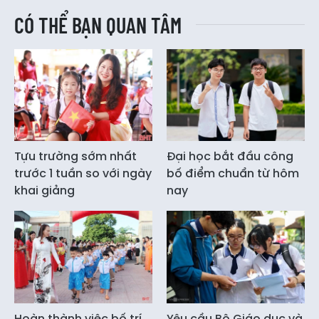
CÓ THỂ BẠN QUAN TÂM
Tựu trường sớm nhất
Đại học bắt đầu công
trước 1 tuần so với ngày
bố điểm chuẩn từ hôm
khai giảng
nay
Hoàn thành việc bố trí
Yêu cầu Bộ Giáo dục và