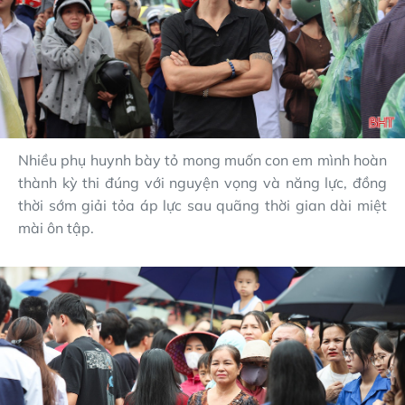
Nhiều phụ huynh bày tỏ mong muốn con em mình hoàn
thành kỳ thi đúng với nguyện vọng và năng lực, đồng
thời sớm giải tỏa áp lực sau quãng thời gian dài miệt
mài ôn tập.