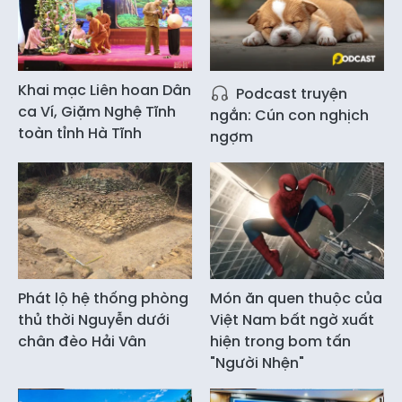
Khai mạc Liên hoan Dân
Podcast truyện
ca Ví, Giặm Nghệ Tĩnh
ngắn: Cún con nghịch
toàn tỉnh Hà Tĩnh
ngợm
Phát lộ hệ thống phòng
Món ăn quen thuộc của
thủ thời Nguyễn dưới
Việt Nam bất ngờ xuất
chân đèo Hải Vân
hiện trong bom tấn
"Người Nhện"