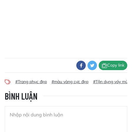
Copy link
#Trang phục đẹp
#màu vàng cực đẹp
#Tận dụng váy mùa 
BÌNH LUẬN