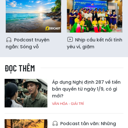
Podcast truyện
Nhịp cầu kết nối tình
ngắn: Sóng vỗ
yêu ví, giặm
ĐỌC THÊM
Áp dụng Nghị định 287 về tiền
bản quyền từ ngày 1/9, có gì
mới?
VĂN HÓA - GIẢI TRÍ
Podcast tản văn: Những