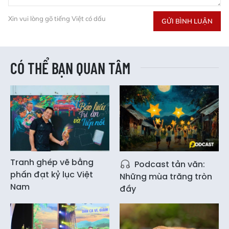
Xin vui lòng gõ tiếng Việt có dấu
GỬI BÌNH LUẬN
CÓ THỂ BẠN QUAN TÂM
Tranh ghép vẽ bằng
Podcast tản văn:
phấn đạt kỷ lục Việt
Những mùa trăng tròn
Nam
đầy