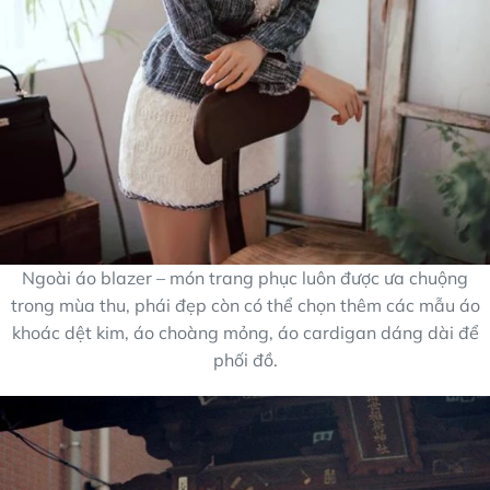
Ngoài áo blazer – món trang phục luôn được ưa chuộng
trong mùa thu, phái đẹp còn có thể chọn thêm các mẫu áo
khoác dệt kim, áo choàng mỏng, áo cardigan dáng dài để
phối đồ.