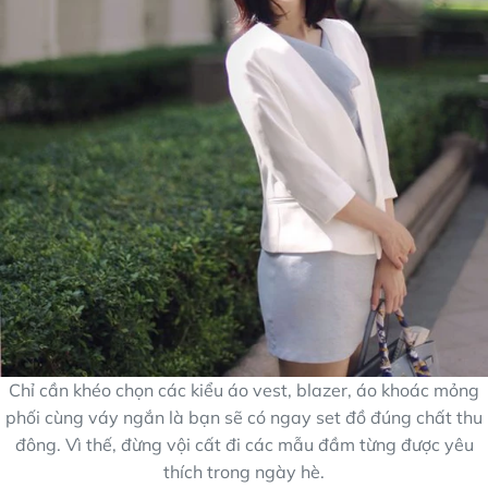
Chỉ cần khéo chọn các kiểu áo vest, blazer, áo khoác mỏng
phối cùng váy ngắn là bạn sẽ có ngay set đồ đúng chất thu
đông. Vì thế, đừng vội cất đi các mẫu đầm từng được yêu
thích trong ngày hè.