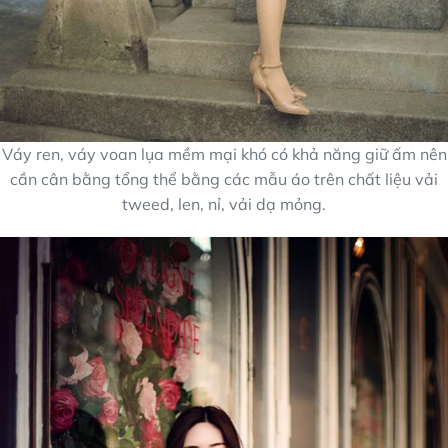
Váy ren, váy voan lụa mềm mại khó có khả năng giữ ấm nên
cần cân bằng tổng thể bằng các mẫu áo trên chất liệu vải
tweed, len, nỉ, vải dạ mỏng.