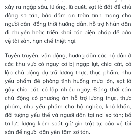
xảy ra ngập sâu, lũ ống, lũ quét, sạt lở đất để chủ
động sơ tán, bảo đảm an toàn tính mạng cho
người dân, đồng thời hướng dẫn, hỗ trợ Nhân dân
di chuyển hoặc triển khai các biện pháp để bảo
vệ tài sản, hạn chế thiệt hại.
Tuyên truyền, vận động, hướng dẫn các hộ dân ở
các khu vực có nguy cơ bị ngập lụt, chia cắt, cô
lập chủ động dự trữ lương thực, thực phẩm, nhu
yếu phẩm đề phòng tình huống mưa lớn, sạt lở
gây chia cắt, cô lập nhiều ngày. Đồng thời cần
chủ động có phương án hỗ trợ lương thực, thực
phẩm, nhu yếu phẩm cho hộ nghèo, khó khăn,
đối tượng yếu thế và người dân tại nơi sơ tán; bố
trí lực lượng kiểm soát giữ gìn trật tự, bảo vệ tài
sản để người dân yên tâm sơ tán.