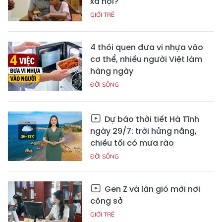
xã hội?
GIỚI TRẺ
4 thói quen đưa vi nhựa vào
cơ thể, nhiều người Việt làm
hàng ngày
ĐỜI SỐNG
Dự báo thời tiết Hà Tĩnh
ngày 29/7: trời hửng nắng,
chiều tối có mưa rào
ĐỜI SỐNG
Gen Z và làn gió mới nơi
công sở
GIỚI TRẺ