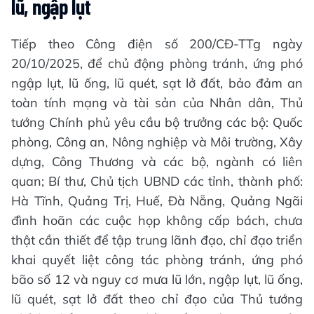
lũ, ngập lụt
Tiếp theo Công điện số 200/CĐ-TTg ngày
20/10/2025, để chủ động phòng tránh, ứng phó
ngập lụt, lũ ống, lũ quét, sạt lở đất, bảo đảm an
toàn tính mạng và tài sản của Nhân dân, Thủ
tướng Chính phủ yêu cầu bộ trưởng các bộ: Quốc
phòng, Công an, Nông nghiệp và Môi trường, Xây
dựng, Công Thương và các bộ, ngành có liên
quan; Bí thư, Chủ tịch UBND các tỉnh, thành phố:
Hà Tĩnh, Quảng Trị, Huế, Đà Nẵng, Quảng Ngãi
đình hoãn các cuộc họp không cấp bách, chưa
thật cần thiết để tập trung lãnh đạo, chỉ đạo triển
khai quyết liệt công tác phòng tránh, ứng phó
bão số 12 và nguy cơ mưa lũ lớn, ngập lụt, lũ ống,
lũ quét, sạt lở đất theo chỉ đạo của Thủ tướng