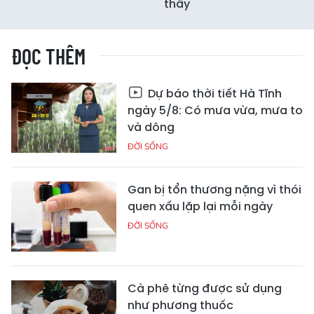
thấy
ĐỌC THÊM
Dự báo thời tiết Hà Tĩnh
ngày 5/8: Có mưa vừa, mưa to
và dông
ĐỜI SỐNG
Gan bị tổn thương nặng vì thói
quen xấu lặp lại mỗi ngày
ĐỜI SỐNG
Cà phê từng được sử dụng
như phương thuốc