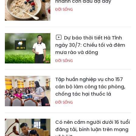
nhanh cơn đau dạ dày
ĐỜI SỐNG
Dự báo thời tiết Hà Tĩnh
ngày 30/7: Chiều tối và đêm
mưa rào và dông
ĐỜI SỐNG
Tập huấn nghiệp vụ cho 157
cán bộ làm công tác phòng,
chống tác hại thuốc lá
ĐỜI SỐNG
Có nên cấm người dưới 16 tuổi
đăng tải, bình luận trên mạng