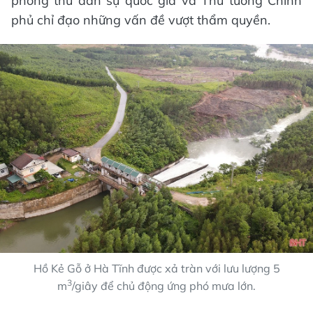
phòng thủ dân sự quốc gia và Thủ tướng Chính
phủ chỉ đạo những vấn đề vượt thẩm quyền.
Hồ Kẻ Gỗ ở Hà Tĩnh được xả tràn với lưu lượng 5
3
m
/giây để chủ động ứng phó mưa lớn.