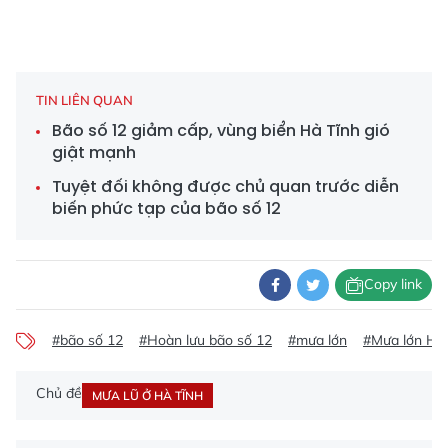
TIN LIÊN QUAN
Bão số 12 giảm cấp, vùng biển Hà Tĩnh gió
giật mạnh
Tuyệt đối không được chủ quan trước diễn
biến phức tạp của bão số 12
Copy link
#bão số 12
#Hoàn lưu bão số 12
#mưa lớn
#Mưa lớn Hà 
Chủ đề
MƯA LŨ Ở HÀ TĨNH