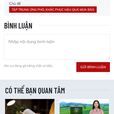
Chủ đề
TẬP TRUNG ỨNG PHÓ, KHẮC PHỤC HẬU QUẢ MƯA BÃO
BÌNH LUẬN
Xin vui lòng gõ tiếng Việt có dấu
GỬI BÌNH LUẬN
CÓ THỂ BẠN QUAN TÂM