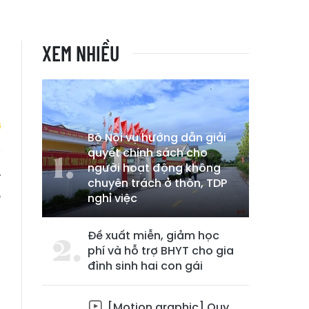
XEM NHIỀU
Bộ Nội vụ hướng dẫn giải
quyết chính sách cho
người hoạt động không
–
chuyên trách ở thôn, TDP
,
nghỉ việc
Đề xuất miễn, giảm học
phí và hỗ trợ BHYT cho gia
đình sinh hai con gái
[Motion graphic] Quy