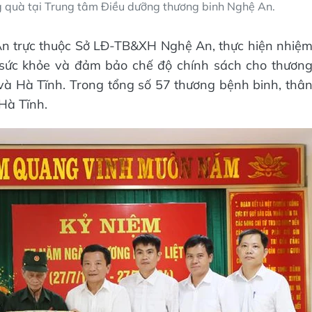
g quà tại Trung tâm Điều dưỡng thương binh Nghệ An.
n trực thuộc Sở LĐ-TB&XH Nghệ An, thực hiện nhiệ
c sức khỏe và đảm bảo chế độ chính sách cho thươn
và Hà Tĩnh. Trong tổng số 57 thương bệnh binh, thâ
 Hà Tĩnh.