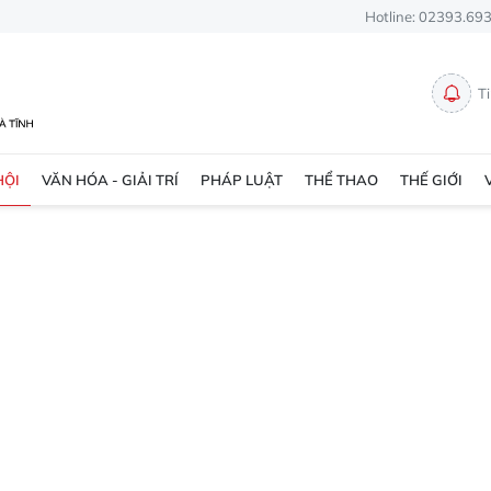
Hotline: 02393.69
T
HỘI
VĂN HÓA - GIẢI TRÍ
PHÁP LUẬT
THỂ THAO
THẾ GIỚI