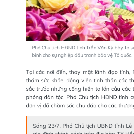
Phó Chủ tịch HĐND tỉnh Trần Văn Kỳ bày tỏ sự 
binh cho sự nghiệp đấu tranh bảo vệ Tổ quốc.
Tại các nơi đến, thay mặt lãnh đạo tỉnh
thăm sức khỏe, động viên tinh thần các th
sắc trước những cống hiến to lớn của các 
phóng dân tộc. Phó Chủ tịch HĐND tỉnh cũ
đơn vị đã chăm sóc chu đáo cho các thương 
Sáng 23/7, Phó Chủ tịch UBND tỉnh Lê
gia đình chính sách trên địa bàn TX H