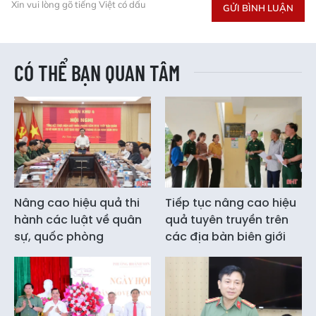
Xin vui lòng gõ tiếng Việt có dấu
GỬI BÌNH LUẬN
CÓ THỂ BẠN QUAN TÂM
Nâng cao hiệu quả thi
Tiếp tục nâng cao hiệu
hành các luật về quân
quả tuyên truyền trên
sự, quốc phòng
các địa bàn biên giới