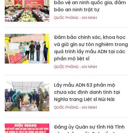
bảo vệ an ninh quốc gia, đảm
bảo an ninh trật tự
QUỐC PHÒNG - AN NINH
Đảm bảo chính xác, khoa học
và giữ gìn sự tôn nghiêm trong
quá trình lấy mẫu ADN tại các
phần mộ liệt sĩ
QUỐC PHÒNG - AN NINH
Lấy mẫu ADN 63 phần mộ
chưa xác định danh tính tại
Nghĩa trang Liệt sĩ Núi Nài
QUỐC PHÒNG - AN NINH
Đảng ủy Quân sự tỉnh Hà Tĩnh