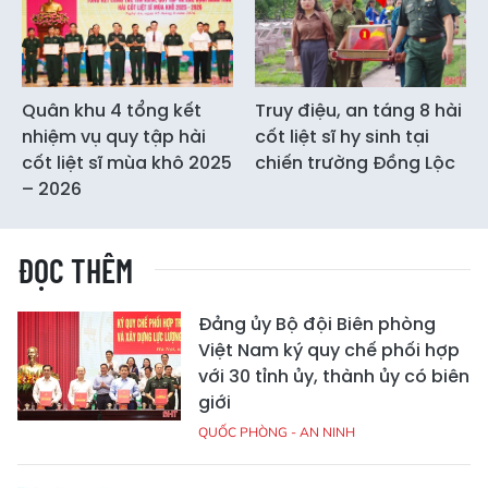
Quân khu 4 tổng kết
Truy điệu, an táng 8 hài
nhiệm vụ quy tập hài
cốt liệt sĩ hy sinh tại
cốt liệt sĩ mùa khô 2025
chiến trường Đồng Lộc
– 2026
ĐỌC THÊM
Đảng ủy Bộ đội Biên phòng
Việt Nam ký quy chế phối hợp
với 30 tỉnh ủy, thành ủy có biên
giới
QUỐC PHÒNG - AN NINH