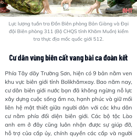
Lực lượng tuần tra Đồn Biên phòng Bản Giàng và Đại
đội Biên phòng 311 (Bộ CHQS tỉnh Khăm Muồn) kiểm
tra thực địa mốc quốc giới 512.
Cư dân vùng biên cất vang bài ca đoàn kết
Phía Tây dãy Trường Sơn, hiện có 9 bản nằm ven
khu vực biên giới tỉnh Bolikhămxay. Bao năm nay,
cư dân biên giới nước bạn đã không ngừng nỗ lực
xây dựng cuộc sống ấm no, hạnh phúc và giữ mối
liên hệ mật thiết giữa người dân với các khu dân
cư nằm phía đối diện biên giới. Các bộ tộc Lào
anh em ở đây cũng luôn nhận được sự giúp đỡ,
hỗ trợ của cấp ủy, chính quyền các cấp và người