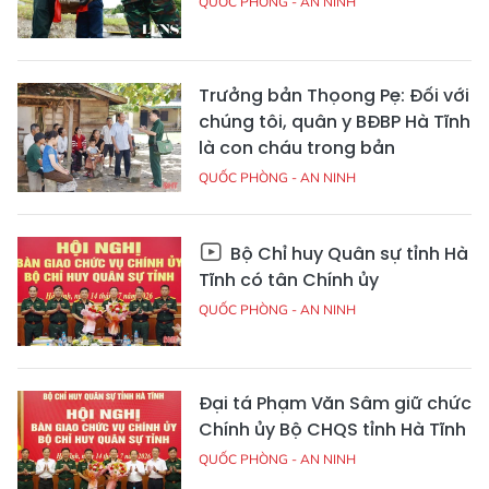
QUỐC PHÒNG - AN NINH
Trưởng bản Thọong Pẹ: Đối với
chúng tôi, quân y BĐBP Hà Tĩnh
là con cháu trong bản
QUỐC PHÒNG - AN NINH
Bộ Chỉ huy Quân sự tỉnh Hà
Tĩnh có tân Chính ủy
QUỐC PHÒNG - AN NINH
Đại tá Phạm Văn Sâm giữ chức
Chính ủy Bộ CHQS tỉnh Hà Tĩnh
QUỐC PHÒNG - AN NINH