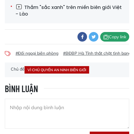
Thắm "sắc xanh" trên miền biên giới Việt
- Lào
Copy link
#Đối ngoại biên phòng
#BĐBP Hà Tĩnh thắt chặt tình bang 
Chủ đề
VÌ CHỦ QUYỀN AN NINH BIÊN GIỚI
BÌNH LUẬN