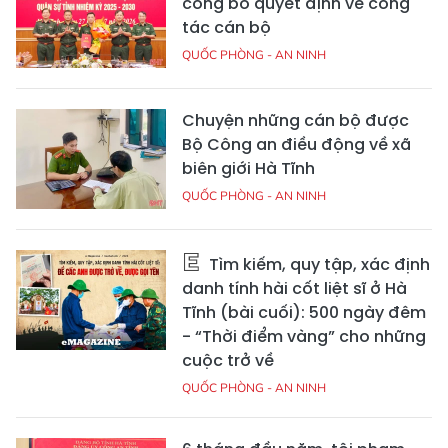
công bố quyết định về công
tác cán bộ
QUỐC PHÒNG - AN NINH
Chuyện những cán bộ được
Bộ Công an điều động về xã
biên giới Hà Tĩnh
QUỐC PHÒNG - AN NINH
Tìm kiếm, quy tập, xác định
danh tính hài cốt liệt sĩ ở Hà
Tĩnh (bài cuối): 500 ngày đêm
- “Thời điểm vàng” cho những
cuộc trở về
QUỐC PHÒNG - AN NINH