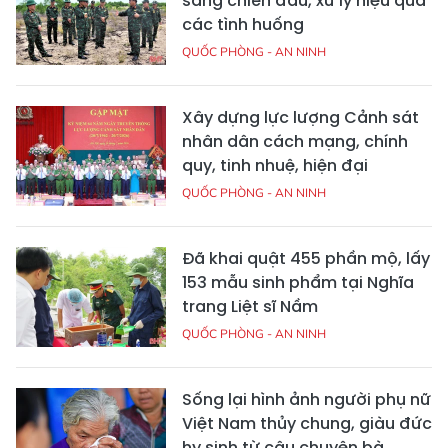
sàng chiến đấu, xử lý hiệu quả
các tình huống
QUỐC PHÒNG - AN NINH
Xây dựng lực lượng Cảnh sát
nhân dân cách mạng, chính
quy, tinh nhuệ, hiện đại
QUỐC PHÒNG - AN NINH
Đã khai quật 455 phần mộ, lấy
153 mẫu sinh phẩm tại Nghĩa
trang Liệt sĩ Nầm
QUỐC PHÒNG - AN NINH
Sống lại hình ảnh người phụ nữ
Việt Nam thủy chung, giàu đức
hy sinh từ câu chuyện bà