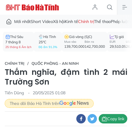
Mới nhất
Short Video
Xã hội
Kinh tế
Chính trị
Thể thao
Pháp luật
V
Thứ Sáu
Hà Tĩnh
Giá vàng (SJC)
Tỷ giá
7 tháng 8
25°C
Mua vào
Bán ra
EUR
USD
139,700,000
142,700,000
29,510.05
26,
25 tháng 6 Âm lịch
Độ ẩm 91.3%
CHÍNH TRỊ
QUỐC PHÒNG - AN NINH
Thắm nghĩa, đậm tình 2 mái
Trường Sơn
Tiến Dũng
20/05/2025 01:08
Theo dõi Báo Hà Tĩnh trên
Copy link