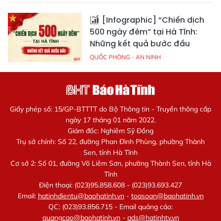
[Infographic] “Chiến dịch
500 ngày đêm” tại Hà Tĩnh:
Những kết quả bước đầu
QUỐC PHÒNG - AN NINH
Giấy phép số: 15/GP-BTTTT do Bộ Thông tin - Truyền thông cấp
ngày 17 tháng 01 năm 2022.
Giám đốc: Nghiêm Sỹ Đống
Trụ sở chính: Số 22, đường Phan Đình Phùng, phường Thành
Sen, tỉnh Hà Tĩnh
Cơ sở 2: Số 01, đường Võ Liêm Sơn, phường Thành Sen, tỉnh Hà
Tĩnh
Điện thoại: (023)95.858.608 - (023)93.693.427
Email:
hatinhdientu@baohatinh.vn
-
toasoan@baohatinh.vn
QC: (023)93.856.715 - Email quảng cáo:
quangcao@baohatinh.vn
-
ads@hatinhtv.vn