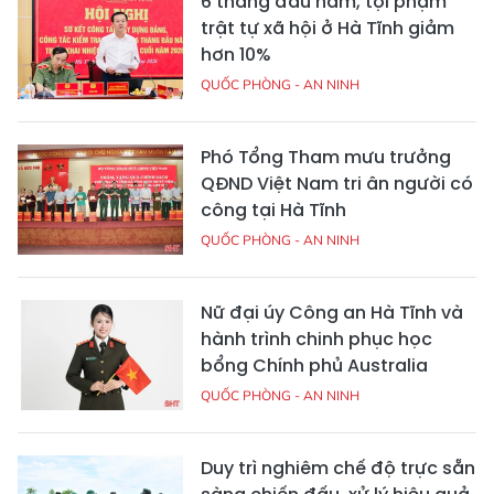
6 tháng đầu năm, tội phạm
trật tự xã hội ở Hà Tĩnh giảm
hơn 10%
QUỐC PHÒNG - AN NINH
Phó Tổng Tham mưu trưởng
QĐND Việt Nam tri ân người có
công tại Hà Tĩnh
QUỐC PHÒNG - AN NINH
Nữ đại úy Công an Hà Tĩnh và
hành trình chinh phục học
bổng Chính phủ Australia
QUỐC PHÒNG - AN NINH
Duy trì nghiêm chế độ trực sẵn