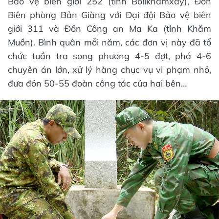
Bảo vệ biên giới 252 (tỉnh Bolikhămxay), Đồn
Biên phòng Bản Giàng với Đại đội Bảo vệ biên
giới 311 và Đồn Công an Ma Ka (tỉnh Khăm
Muồn). Bình quân mỗi năm, các đơn vị này đã tổ
chức tuần tra song phương 4-5 đợt, phá 4-6
chuyên án lớn, xử lý hàng chục vụ vi phạm nhỏ,
đưa đón 50-55 đoàn công tác của hai bên…