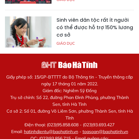
Sinh viên dân tộc rất ít người
có thể được hỗ trợ 150% lương
cơ sở
GIÁO DỤC
Giấy phép số: 15/GP-BTTTT do Bộ Thông tin - Truyền thông cấp
ngày 17 tháng 01 năm 2022.
Giám đốc: Nghiêm Sỹ Đống
Trụ sở chính: Số 22, đường Phan Đình Phùng, phường Thành
Sen, tỉnh Hà Tĩnh
Cơ sở 2: Số 01, đường Võ Liêm Sơn, phường Thành Sen, tỉnh Hà
Tĩnh
Điện thoại: (023)95.858.608 - (023)93.693.427
Email:
hatinhdientu@baohatinh.vn
-
toasoan@baohatinh.vn
QC: (023)93.856.715 - Email quảng cáo: