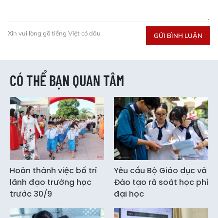
Xin vui lòng gõ tiếng Việt có dấu
GỬI BÌNH LUẬN
CÓ THỂ BẠN QUAN TÂM
Hoàn thành việc bố trí
Yêu cầu Bộ Giáo dục và
lãnh đạo trường học
Đào tạo rà soát học phí
trước 30/9
đại học