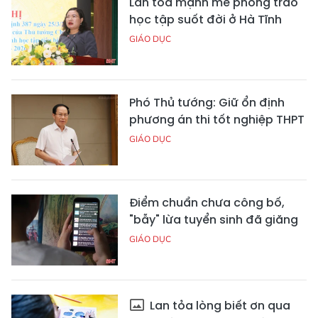
Lan tỏa mạnh mẽ phong trào
học tập suốt đời ở Hà Tĩnh
GIÁO DỤC
Phó Thủ tướng: Giữ ổn định
phương án thi tốt nghiệp THPT
GIÁO DỤC
Điểm chuẩn chưa công bố,
"bẫy" lừa tuyển sinh đã giăng
GIÁO DỤC
Lan tỏa lòng biết ơn qua