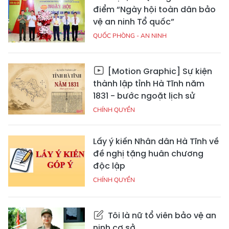
điểm “Ngày hội toàn dân bảo
vệ an ninh Tổ quốc”
QUỐC PHÒNG - AN NINH
[Motion Graphic] Sự kiện
thành lập tỉnh Hà Tĩnh năm
1831 - bước ngoặt lịch sử
CHÍNH QUYỀN
Lấy ý kiến Nhân dân Hà Tĩnh về
đề nghị tặng huân chương
độc lập
CHÍNH QUYỀN
Tôi là nữ tổ viên bảo vệ an
ninh cơ sở