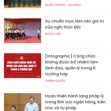
QUỐC PHÒNG - AN NINH
Sự chuẩn mực làm nên giá trị
của nghi thức Đội
ĐOÀN THỂ
[Infographic] Công chức
không được bổ nhiệm làm
lãnh đạo, quản lý trong 6
trường hợp
CHÍNH QUYỀN
Hoàn thiện hành lang pháp lý
trong lĩnh vực ngân hàng, kiến
trúc và tư pháp