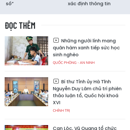
số”
xác định thông tin
ĐỌC THÊM
Những người lính mang
quân hàm xanh tiếp sức học
sinh nghèo
QUỐC PHÒNG - AN NINH
Bí thư Tỉnh ủy Hà Tĩnh
Nguyễn Duy Lâm chủ trì phiên
thảo luận tổ, Quốc hội khoá
XVI
CHÍNH TRỊ
Can Lộc, Vũ Quang tổ chức