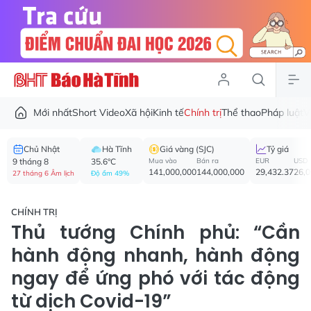
Mới nhất
Short Video
Xã hội
Kinh tế
Chính trị
Thể thao
Pháp luật
V
Chủ Nhật
Hà Tĩnh
Giá vàng (SJC)
Tỷ giá
9 tháng 8
35.6°C
Mua vào
Bán ra
EUR
USD
141,000,000
144,000,000
29,432.37
26,
27 tháng 6 Âm lịch
Độ ẩm 49%
CHÍNH TRỊ
Thủ tướng Chính phủ: “Cần
hành động nhanh, hành động
ngay để ứng phó với tác động
từ dịch Covid-19”