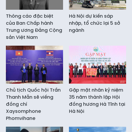
Thông cáo đặc biệt
Hà Nội dự kiến sáp
của Ban Chấp hành
nhập, tổ chức lại 5 sở
Trung ương Đảng Cộng
ngành
sản Việt Nam
Chủ tịch Quốc hội Trần
Gặp mặt nhân kỷ niệm
Thanh Mẫn sẽ viếng
35 năm thành lập Hội
đồng chí
đồng hương Hà Tĩnh tại
Xaysomphone
Hà Nội
Phomvihane