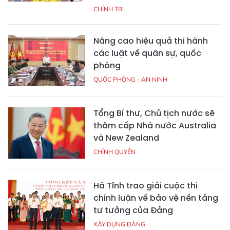
CHÍNH TRỊ
Nâng cao hiệu quả thi hành
các luật về quân sự, quốc
phòng
QUỐC PHÒNG - AN NINH
Tổng Bí thư, Chủ tịch nước sẽ
thăm cấp Nhà nước Australia
và New Zealand
CHÍNH QUYỀN
Hà Tĩnh trao giải cuộc thi
chính luận về bảo vệ nền tảng
tư tưởng của Đảng
XÂY DỰNG ĐẢNG