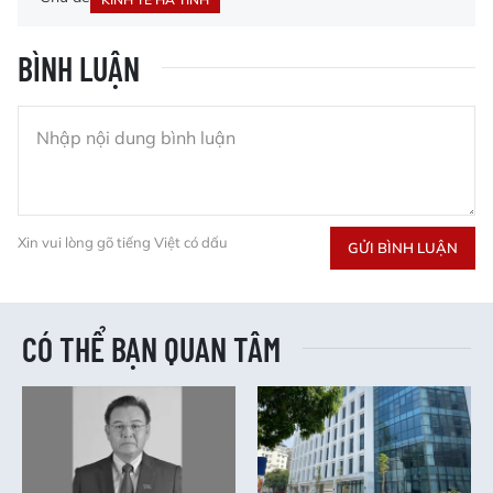
BÌNH LUẬN
Xin vui lòng gõ tiếng Việt có dấu
GỬI BÌNH LUẬN
CÓ THỂ BẠN QUAN TÂM