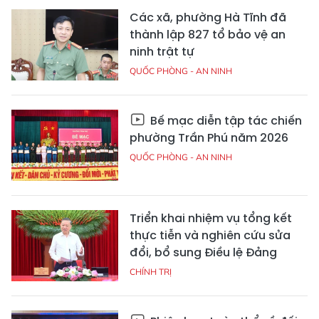
Các xã, phường Hà Tĩnh đã
thành lập 827 tổ bảo vệ an
ninh trật tự
QUỐC PHÒNG - AN NINH
Bế mạc diễn tập tác chiến
phường Trần Phú năm 2026
QUỐC PHÒNG - AN NINH
Triển khai nhiệm vụ tổng kết
thực tiễn và nghiên cứu sửa
đổi, bổ sung Điều lệ Đảng
CHÍNH TRỊ