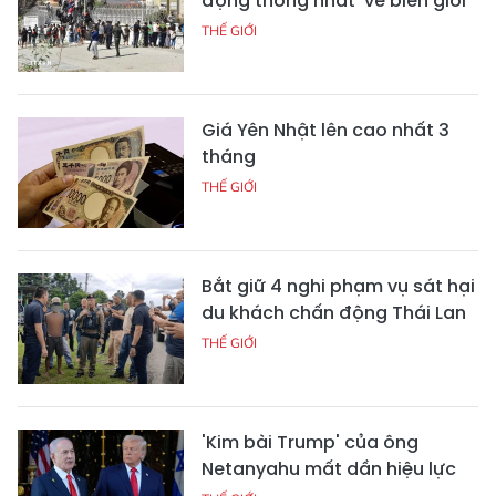
động thống nhất' về biên giới
THẾ GIỚI
Giá Yên Nhật lên cao nhất 3
tháng
THẾ GIỚI
Bắt giữ 4 nghi phạm vụ sát hại
du khách chấn động Thái Lan
THẾ GIỚI
'Kim bài Trump' của ông
Netanyahu mất dần hiệu lực