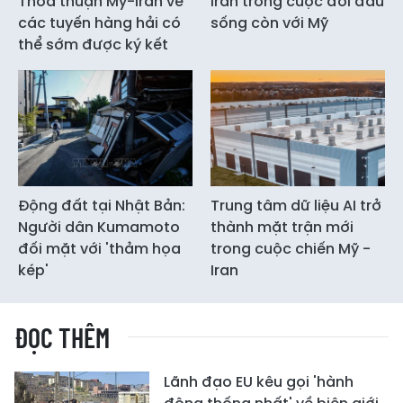
Thỏa thuận Mỹ-Iran về
Iran trong cuộc đối đầu
các tuyến hàng hải có
sống còn với Mỹ
thể sớm được ký kết
Động đất tại Nhật Bản:
Trung tâm dữ liệu AI trở
Người dân Kumamoto
thành mặt trận mới
đối mặt với 'thảm họa
trong cuộc chiến Mỹ -
kép'
Iran
ĐỌC THÊM
Lãnh đạo EU kêu gọi 'hành