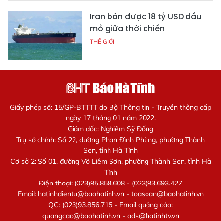
Iran bán được 18 tỷ USD dầu
mỏ giữa thời chiến
THẾ GIỚI
Giấy phép số: 15/GP-BTTTT do Bộ Thông tin - Truyền thông cấp
ngày 17 tháng 01 năm 2022.
Giám đốc: Nghiêm Sỹ Đống
Trụ sở chính: Số 22, đường Phan Đình Phùng, phường Thành
Sen, tỉnh Hà Tĩnh
Cơ sở 2: Số 01, đường Võ Liêm Sơn, phường Thành Sen, tỉnh Hà
Tĩnh
Điện thoại: (023)95.858.608 - (023)93.693.427
Email:
hatinhdientu@baohatinh.vn
-
toasoan@baohatinh.vn
QC: (023)93.856.715 - Email quảng cáo:
quangcao@baohatinh.vn
-
ads@hatinhtv.vn