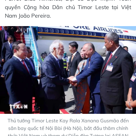
quyền Cộng hòa Dân chủ Timor Leste tại Việt
Nam João Pereira.
Thủ tướng Timor Leste Kay Rala Xanana Gusmão đến
sân bay quốc tế Nội Bài (Hà Nội), bắt đầu thăm chính
thức Việt Nam và tham dự Diễn đàn Tương lai ASEAN