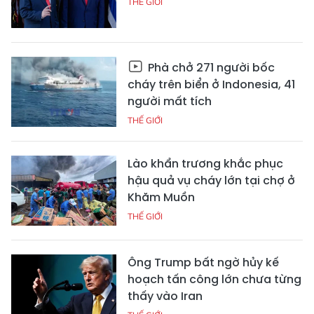
THẾ GIỚI
Phà chở 271 người bốc
cháy trên biển ở Indonesia, 41
người mất tích
THẾ GIỚI
Lào khẩn trương khắc phục
hậu quả vụ cháy lớn tại chợ ở
Khăm Muồn
THẾ GIỚI
Ông Trump bất ngờ hủy kế
hoạch tấn công lớn chưa từng
thấy vào Iran