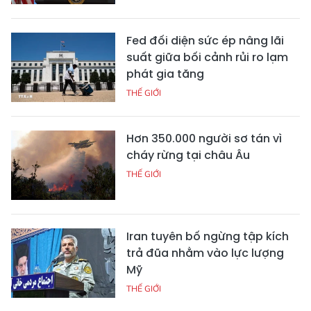
Fed đối diện sức ép nâng lãi
suất giữa bối cảnh rủi ro lạm
phát gia tăng
THẾ GIỚI
Hơn 350.000 người sơ tán vì
cháy rừng tại châu Âu
THẾ GIỚI
Iran tuyên bố ngừng tập kích
trả đũa nhằm vào lực lượng
Mỹ
THẾ GIỚI