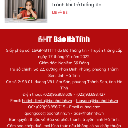
tránh khi trẻ biếng ăn
MẸ VÀ BÉ
Giấy phép số: 15/GP-BTTTT do Bộ Thông tin - Truyền thông cấp
ngày 17 tháng 01 năm 2022.
Giám đốc: Nghiêm Sỹ Đống
Trụ sở chính: Số 22, đường Phan Đình Phùng, phường Thành
Sen, tỉnh Hà Tĩnh
Cơ sở 2: Số 01, đường Võ Liêm Sơn, phường Thành Sen, tỉnh Hà
Tĩnh
Điện thoại: (023)95.858.608 - (023)93.693.427
Email:
hatinhdientu@baohatinh.vn
-
toasoan@baohatinh.vn
QC: (023)93.856.715 - Email quảng cáo:
quangcao@baohatinh.vn
-
ads@hatinhtv.vn
Bản quyền thuộc về Báo và phát thanh, truyền hình Hà Tĩnh.
Cấm sao chép dưới mọi hình thức nếu không có sự chấp thuận