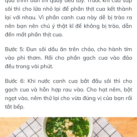
quá trình đun thì quấy đều tay. Trước khi cua sắp
sôi thì cho lửa nhỏ lại để phần thịt cua kết thành
lại với nhau. Vì phần canh cua này dễ bị trào ra
nên bạn nên chú ý thật kĩ để không bị trào, dẫn
đến mất phần thịt cua.
Bước 5: Đun sôi dầu ăn trên chảo, cho hành tím
vào phi thơm. Rồi cho phần gạch cua vào đảo
đều trong vài phút.
Bước 6: Khi nước canh cua bắt đầu sôi thì cho
gạch cua và hỗn hợp rau vào. Cho hạt nêm, bột
ngọt vào, nêm thử lại cho vừa đúng vị của bạn rồi
tắt bếp.