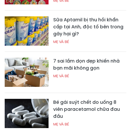
MẸ VÀ BÉ
Sữa Aptamil bị thu hồi khẩn
cấp tại Anh, độc tố bên trong
gây hại gì?
MẸ VÀ BÉ
7 sai lầm dọn dẹp khiến nhà
bạn mãi không gọn
MẸ VÀ BÉ
Bé gái suýt chết do uống 8
viên paracetamol chữa đau
đầu
MẸ VÀ BÉ