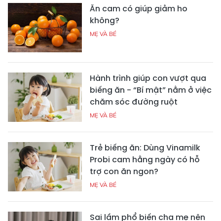
Ăn cam có giúp giảm ho
không?
MẸ VÀ BÉ
Hành trình giúp con vượt qua
biếng ăn - “Bí mật” nằm ở việc
chăm sóc đường ruột
MẸ VÀ BÉ
Trẻ biếng ăn: Dùng Vinamilk
Probi cam hằng ngày có hỗ
trợ con ăn ngon?
MẸ VÀ BÉ
Sai lầm phổ biến cha mẹ nên