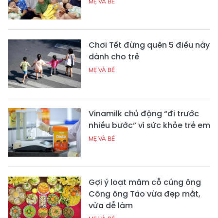
MẸ VÀ BÉ
Chơi Tết đừng quên 5 điều này
dành cho trẻ
MẸ VÀ BÉ
Vinamilk chủ động “đi trước
nhiều bước” vì sức khỏe trẻ em
MẸ VÀ BÉ
Gợi ý loạt mâm cỗ cúng ông
Công ông Táo vừa đẹp mắt,
vừa dễ làm