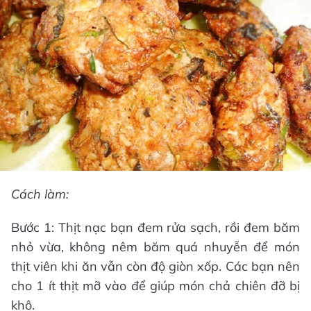
Cách làm:
Bước 1: Thịt nạc bạn đem rửa sạch, rồi đem băm
nhỏ vừa, không nêm băm quá nhuyễn để món
thịt viên khi ăn vẫn còn độ giòn xốp. Các bạn nên
cho 1 ít thịt mỡ vào để giúp món chả chiên đỡ bị
khô.