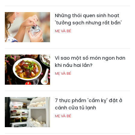
Những thói quen sinh hoạt
'tưởng sạch nhưng rất bẩn'
MẸ VÀ BÉ
Vì sao một số món ngon hơn
khi nấu hai lần?
MẸ VÀ BÉ
7 thực phẩm 'cấm kỵ' đặt ở
cánh cửa tủ lạnh
MẸ VÀ BÉ