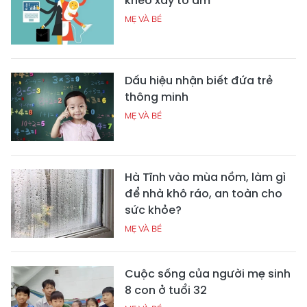
khéo xây tổ ấm
MẸ VÀ BÉ
Dấu hiệu nhận biết đứa trẻ
thông minh
MẸ VÀ BÉ
Hà Tĩnh vào mùa nồm, làm gì
để nhà khô ráo, an toàn cho
sức khỏe?
MẸ VÀ BÉ
Cuộc sống của người mẹ sinh
8 con ở tuổi 32