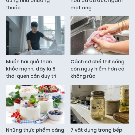
dụng như phương
hoa đu đủ đực ngâm
thuốc
mật ong
Muốn hai quả thận
Cách sơ chế thịt sống
khỏe mạnh, đây là 8
còn nguy hiểm hơn cả
thói quen cần duy trì
không rửa
Những thực phẩm càng
7 vật dụng trong bếp