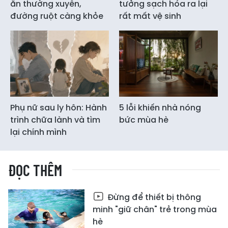
ăn thường xuyên,
tưởng sạch hóa ra lại
đường ruột càng khỏe
rất mất vệ sinh
Phụ nữ sau ly hôn: Hành
5 lỗi khiến nhà nóng
trình chữa lành và tìm
bức mùa hè
lại chính mình
ĐỌC THÊM
Đừng để thiết bị thông
minh "giữ chân" trẻ trong mùa
hè