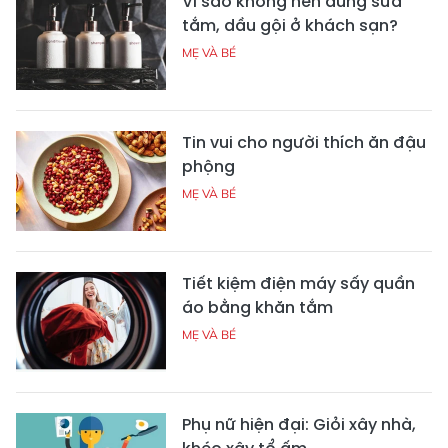
Vì sao không nên dùng sữa
tắm, dầu gội ở khách sạn?
MẸ VÀ BÉ
Tin vui cho người thích ăn đậu
phộng
MẸ VÀ BÉ
Tiết kiệm điện máy sấy quần
áo bằng khăn tắm
MẸ VÀ BÉ
Phụ nữ hiện đại: Giỏi xây nhà,