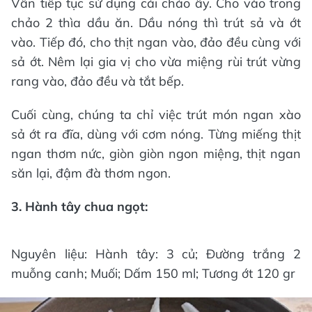
Vẫn tiếp tục sử dụng cái chảo ấy. Cho vào trong
chảo 2 thìa dầu ăn. Dầu nóng thì trút sả và ớt
vào. Tiếp đó, cho thịt ngan vào, đảo đều cùng với
sả ớt. Nêm lại gia vị cho vừa miệng rùi trút vừng
rang vào, đảo đều và tắt bếp.
Cuối cùng, chúng ta chỉ việc trút món ngan xào
sả ớt ra đĩa, dùng với cơm nóng. Từng miếng thịt
ngan thơm nức, giòn giòn ngon miệng, thịt ngan
săn lại, đậm đà thơm ngon.
3. Hành tây chua ngọt:
Nguyên liệu: Hành tây: 3 củ; Đường trắng 2
muỗng canh; Muối; Dấm 150 ml; Tương ớt 120 gr