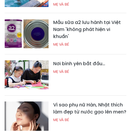
MẸ VÀ BÉ
Mẫu sữa a2 lưu hành tại Việt
Nam 'không phát hiện vi
khuẩn'
MẸ VÀ BÉ
Nơi bình yên bắt đầu…
MẸ VÀ BÉ
Vì sao phụ nữ Hàn, Nhật thích
làm đẹp từ nước gạo lên men?
MẸ VÀ BÉ