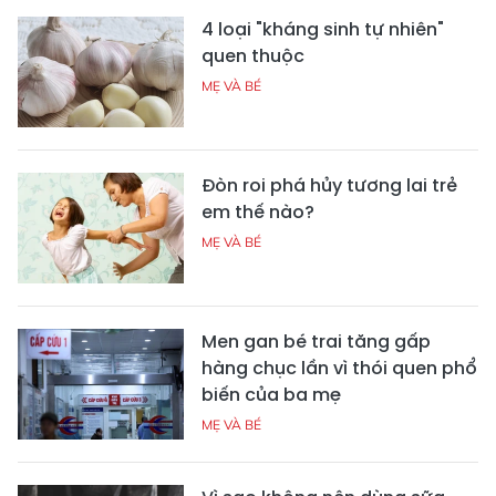
4 loại "kháng sinh tự nhiên"
quen thuộc
MẸ VÀ BÉ
Đòn roi phá hủy tương lai trẻ
em thế nào?
MẸ VÀ BÉ
Men gan bé trai tăng gấp
hàng chục lần vì thói quen phổ
biến của ba mẹ
MẸ VÀ BÉ