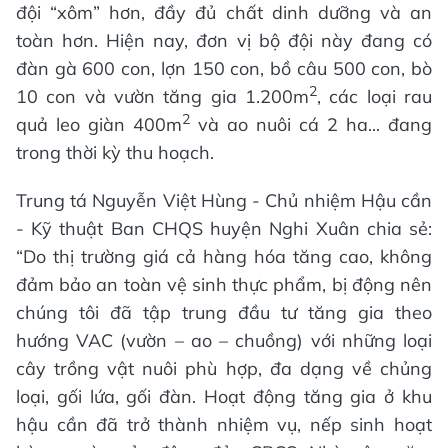
đội “xôm” hơn, đầy đủ chất dinh dưỡng và an
toàn hơn. Hiện nay, đơn vị bộ đội này đang có
đàn gà 600 con, lợn 150 con, bồ câu 500 con, bò
2
10 con và vườn tăng gia 1.200m
, các loại rau
2
quả leo giàn 400m
và ao nuôi cá 2 ha... đang
trong thời kỳ thu hoạch.
Trung tá Nguyễn Việt Hùng - Chủ nhiệm Hậu cần
- Kỹ thuật Ban CHQS huyện Nghi Xuân chia sẻ:
“Do thị trường giá cả hàng hóa tăng cao, không
đảm bảo an toàn vệ sinh thực phẩm, bị động nên
chúng tôi đã tập trung đầu tư tăng gia theo
hướng VAC (vườn – ao – chuồng) với những loại
cây trồng vật nuôi phù hợp, đa dạng về chủng
loại, gối lứa, gối đàn. Hoạt động tăng gia ở khu
hậu cần đã trở thành nhiệm vụ, nếp sinh hoạt