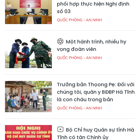
phối hợp thực hiện Nghị định
số 03
QUỐC PHÒNG - AN NINH
Một hành trình, nhiều hy
vọng đoàn viên
QUỐC PHÒNG - AN NINH
Trưởng bản Thọong Pẹ: Đối với
chúng tôi, quân y BĐBP Hà Tĩnh
là con cháu trong bản
QUỐC PHÒNG - AN NINH
Bộ Chỉ huy Quân sự tỉnh Hà
Tĩnh có tân Chính ủy