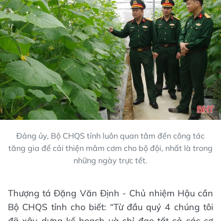
Đảng ủy, Bộ CHQS tỉnh luôn quan tâm đến công tác
tăng gia để cải thiện mâm cơm cho bộ đội, nhất là trong
những ngày trực tết.
Thượng tá Đặng Văn Định - Chủ nhiệm Hậu cần
Bộ CHQS tỉnh cho biết: “Từ đầu quý 4 chúng tôi
đã xây dựng kế hoạch và chỉ đạo tất cả các cơ