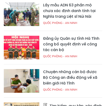
Lấy mẫu ADN 63 phần mộ
chưa xác định danh tính tại
Nghĩa trang Liệt sĩ Núi Nài
QUỐC PHÒNG - AN NINH
Đảng ủy Quân sự tỉnh Hà Tĩnh
công bố quyết định về công
tác cán bộ
QUỐC PHÒNG - AN NINH
Chuyện những cán bộ được
Bộ Công an điều động về xã
biên giới Hà Tĩnh
QUỐC PHÒNG - AN NINH
Tìm kiếm, quy tập, xác định