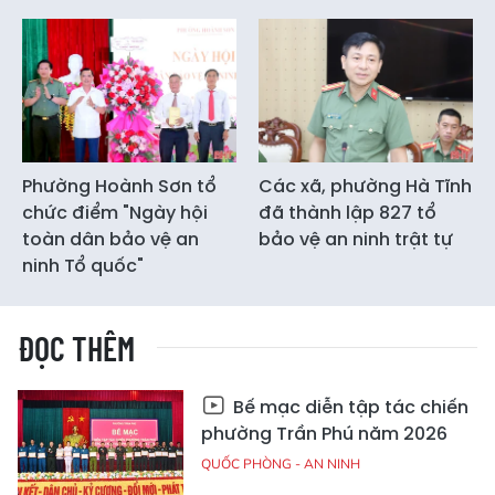
Phường Hoành Sơn tổ
Các xã, phường Hà Tĩnh
chức điểm "Ngày hội
đã thành lập 827 tổ
toàn dân bảo vệ an
bảo vệ an ninh trật tự
ninh Tổ quốc"
ĐỌC THÊM
Bế mạc diễn tập tác chiến
phường Trần Phú năm 2026
QUỐC PHÒNG - AN NINH