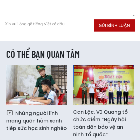
Xin vui lòng gõ tiếng Việt có dấu
GỬI BÌNH LUẬN
CÓ THỂ BẠN QUAN TÂM
Can Lộc, Vũ Quang tổ
Những người lính
chức điểm “Ngày hội
mang quân hàm xanh
toàn dân bảo vệ an
tiếp sức học sinh nghèo
ninh Tổ quốc”