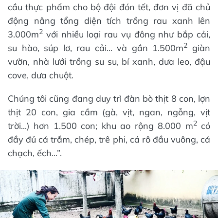
cầu thực phẩm cho bộ đội đón tết, đơn vị đã chủ
động nâng tổng diện tích trồng rau xanh lên
2
3.000m
với nhiều loại rau vụ đông như bắp cải,
2
su hào, súp lơ, rau cải... và gần 1.500m
giàn
vườn, nhà lưới trồng su su, bí xanh, dưa leo, đậu
cove, dưa chuột.
Chúng tôi cũng đang duy trì đàn bò thịt 8 con, lợn
thịt 20 con, gia cầm (gà, vịt, ngan, ngỗng, vịt
2
trời...) hơn 1.500 con; khu ao rộng 8.000 m
có
đầy đủ cá trắm, chép, trê phi, cá rô đầu vuông, cá
chạch, ếch...”.