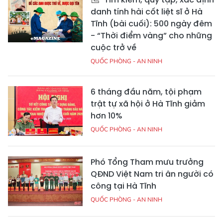
danh tính hài cốt liệt sĩ ở Hà
Tĩnh (bài cuối): 500 ngày đêm
- “Thời điểm vàng” cho những
cuộc trở về
QUỐC PHÒNG - AN NINH
6 tháng đầu năm, tội phạm
trật tự xã hội ở Hà Tĩnh giảm
hơn 10%
QUỐC PHÒNG - AN NINH
Phó Tổng Tham mưu trưởng
QĐND Việt Nam tri ân người có
công tại Hà Tĩnh
QUỐC PHÒNG - AN NINH