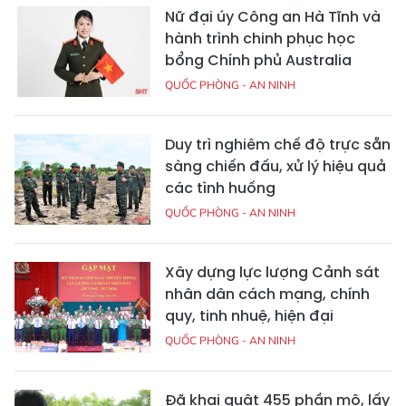
Nữ đại úy Công an Hà Tĩnh và
hành trình chinh phục học
bổng Chính phủ Australia
QUỐC PHÒNG - AN NINH
Duy trì nghiêm chế độ trực sẵn
sàng chiến đấu, xử lý hiệu quả
các tình huống
QUỐC PHÒNG - AN NINH
Xây dựng lực lượng Cảnh sát
nhân dân cách mạng, chính
quy, tinh nhuệ, hiện đại
QUỐC PHÒNG - AN NINH
Đã khai quật 455 phần mộ, lấy