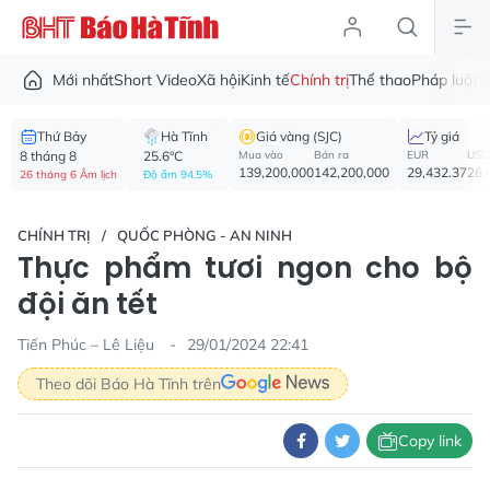
Mới nhất
Short Video
Xã hội
Kinh tế
Chính trị
Thể thao
Pháp luật
V
Thứ Bảy
Hà Tĩnh
Giá vàng (SJC)
Tỷ giá
8 tháng 8
25.6°C
Mua vào
Bán ra
EUR
USD
139,200,000
142,200,000
29,432.37
26,
26 tháng 6 Âm lịch
Độ ẩm 94.5%
CHÍNH TRỊ
QUỐC PHÒNG - AN NINH
Thực phẩm tươi ngon cho bộ
đội ăn tết
Tiến Phúc – Lê Liệu
29/01/2024 22:41
Theo dõi Báo Hà Tĩnh trên
Copy link