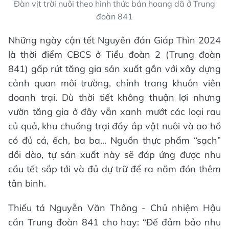
Đàn vịt trời nuôi theo hình thức bán hoang dã ở Trung
đoàn 841
Những ngày cận tết Nguyên đán Giáp Thìn 2024
là thời điểm CBCS ở Tiểu đoàn 2 (Trung đoàn
841) gấp rút tăng gia sản xuất gắn với xây dựng
cảnh quan môi trường, chỉnh trang khuôn viên
doanh trại. Dù thời tiết không thuận lợi nhưng
vườn tăng gia ở đây vẫn xanh mướt các loại rau
củ quả, khu chuồng trại đầy ắp vật nuôi và ao hồ
có đủ cá, ếch, ba ba... Nguồn thực phẩm “sạch”
dồi dào, tự sản xuất này sẽ đáp ứng được nhu
cầu tết sắp tới và đủ dự trữ để ra năm đón thêm
tân binh.
Thiếu tá Nguyễn Văn Thông - Chủ nhiệm Hậu
cần Trung đoàn 841 cho hay: “Để đảm bảo nhu