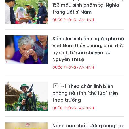
153 mẫu sinh phẩm tại Nghĩa
trang Liệt sĩ Nầm
QUỐC PHÒNG - AN NINH
Sống lại hình ảnh người phụ nữ
Việt Nam thủy chung, giàu đức
hy sinh từ câu chuyện bà
Nguyễn Thị Lệ
QUỐC PHÒNG - AN NINH
Theo chân lính biên
phòng Hà Tĩnh "thử lửa" trên
thao trường
QUỐC PHÒNG - AN NINH
Nâng cao chất lượng công tác