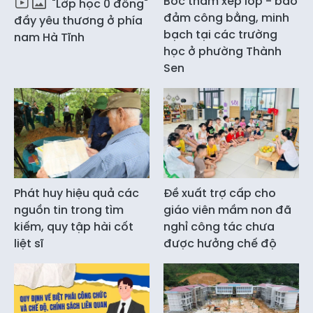
Bốc thăm xếp lớp - bảo
"Lớp học 0 đồng"
đảm công bằng, minh
đầy yêu thương ở phía
bạch tại các trường
nam Hà Tĩnh
học ở phường Thành
Sen
Phát huy hiệu quả các
Đề xuất trợ cấp cho
nguồn tin trong tìm
giáo viên mầm non đã
kiếm, quy tập hài cốt
nghỉ công tác chưa
liệt sĩ
được hưởng chế độ