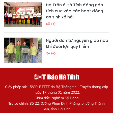
Họ Trần ở Hà Tĩnh đóng góp
tích cực vào các hoạt động
an sinh xã hội
XÃ HỘI
Người dân tự nguyện giao nộp
khỉ đuôi lợn quý hiếm
XÃ HỘI
Giấy phép số: 15/GP-BTTTT do Bộ Thông tin - Truyền thông cấp
ngày 17 tháng 01 năm 2022.
Giám đốc: Nghiêm Sỹ Đống
Trụ sở chính: Số 22, đường Phan Đình Phùng, phường Thành
Sen, tỉnh Hà Tĩnh