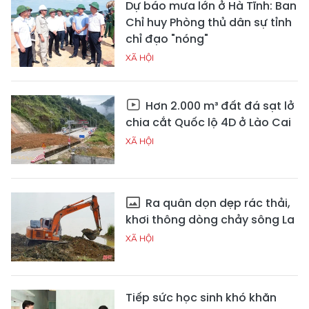
Dự báo mưa lớn ở Hà Tĩnh: Ban
Chỉ huy Phòng thủ dân sự tỉnh
chỉ đạo "nóng"
XÃ HỘI
Hơn 2.000 m³ đất đá sạt lở
chia cắt Quốc lộ 4D ở Lào Cai
XÃ HỘI
Ra quân dọn dẹp rác thải,
khơi thông dòng chảy sông La
XÃ HỘI
Tiếp sức học sinh khó khăn