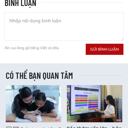
BÌNH LUẬN
Xin vui lòng gõ tiếng Việt có dấu
GỬI BÌNH LUẬN
CÓ THỂ BẠN QUAN TÂM